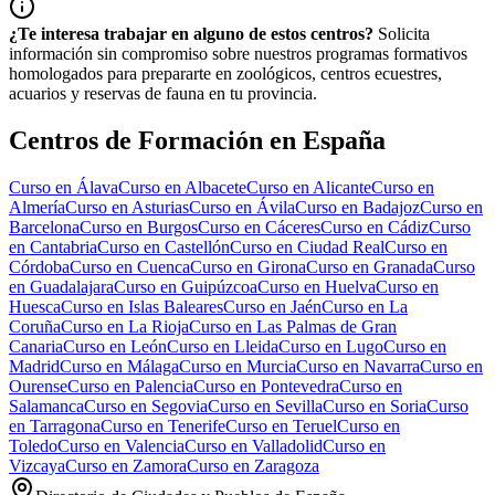
¿Te interesa trabajar en alguno de estos centros?
Solicita
información sin compromiso sobre nuestros programas formativos
homologados para prepararte en zoológicos, centros ecuestres,
acuarios y reservas de fauna en tu provincia.
Centros de Formación en España
Curso en
Álava
Curso en
Albacete
Curso en
Alicante
Curso en
Almería
Curso en
Asturias
Curso en
Ávila
Curso en
Badajoz
Curso en
Barcelona
Curso en
Burgos
Curso en
Cáceres
Curso en
Cádiz
Curso
en
Cantabria
Curso en
Castellón
Curso en
Ciudad Real
Curso en
Córdoba
Curso en
Cuenca
Curso en
Girona
Curso en
Granada
Curso
en
Guadalajara
Curso en
Guipúzcoa
Curso en
Huelva
Curso en
Huesca
Curso en
Islas Baleares
Curso en
Jaén
Curso en
La
Coruña
Curso en
La Rioja
Curso en
Las Palmas de Gran
Canaria
Curso en
León
Curso en
Lleida
Curso en
Lugo
Curso en
Madrid
Curso en
Málaga
Curso en
Murcia
Curso en
Navarra
Curso en
Ourense
Curso en
Palencia
Curso en
Pontevedra
Curso en
Salamanca
Curso en
Segovia
Curso en
Sevilla
Curso en
Soria
Curso
en
Tarragona
Curso en
Tenerife
Curso en
Teruel
Curso en
Toledo
Curso en
Valencia
Curso en
Valladolid
Curso en
Vizcaya
Curso en
Zamora
Curso en
Zaragoza