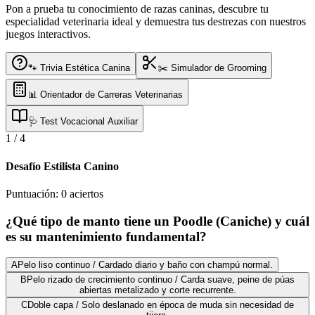
Pon a prueba tu conocimiento de razas caninas, descubre tu
especialidad veterinaria ideal y demuestra tus destrezas con nuestros
juegos interactivos.
🐾 Trivia Estética Canina
✂️ Simulador de Grooming
📊 Orientador de Carreras Veterinarias
🩺 Test Vocacional Auxiliar
1
/
4
Desafío Estilista Canino
Puntuación:
0
aciertos
¿Qué tipo de manto tiene un Poodle (Caniche) y cuál
es su mantenimiento fundamental?
A
Pelo liso continuo / Cardado diario y baño con champú normal.
B
Pelo rizado de crecimiento continuo / Carda suave, peine de púas
abiertas metalizado y corte recurrente.
C
Doble capa / Solo deslanado en época de muda sin necesidad de