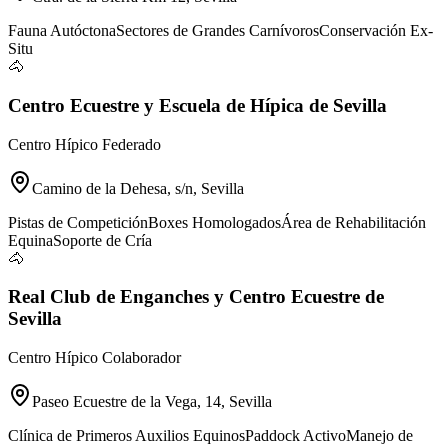
Fauna Autóctona
Sectores de Grandes Carnívoros
Conservación Ex-
Situ
🐴
Centro Ecuestre y Escuela de Hípica de Sevilla
Centro Hípico Federado
Camino de la Dehesa, s/n, Sevilla
Pistas de Competición
Boxes Homologados
Área de Rehabilitación
Equina
Soporte de Cría
🐴
Real Club de Enganches y Centro Ecuestre de
Sevilla
Centro Hípico Colaborador
Paseo Ecuestre de la Vega, 14, Sevilla
Clínica de Primeros Auxilios Equinos
Paddock Activo
Manejo de