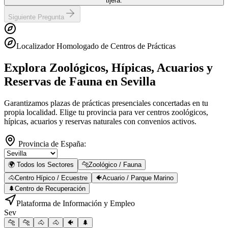
tijera.
Siguiente Pregunta
Localizador Homologado de Centros de Prácticas
Explora Zoológicos, Hípicas, Acuarios y
Reservas de Fauna
en Sevilla
Garantizamos plazas de prácticas presenciales concertadas en tu
propia localidad. Elige tu provincia para ver centros zoológicos,
hípicas, acuarios y reservas naturales con convenios activos.
Provincia de España:
🌍 Todos los Sectores
🐆
Zoológico / Fauna
🐴
Centro Hípico / Ecuestre
🐠
Acuario / Parque Marino
🌲
Centro de Recuperación
Plataforma de Información y Empleo
Sev
🐆
🐆
🐴
🐴
🐠
🌲