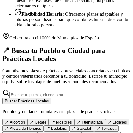
nuestra red exclusiva de clínicas asociadas, hospitales
veterinarios e hípicas.
Flexibilidad Horaria:
Ofrecemos planes adaptables y
tutorías personalizadas para que combines tus estudios con tu
vida laboral o personal.
Cobertura en el 100% de Municipios de España
📍 Busca tu Pueblo o Ciudad para
Prácticas Locales
Garantizamos plaza de prácticas presenciales concertadas en clínicas
y centros veterinarios cercanos a tu domicilio. Escribe tu municipio
o pulsa sobre los atajos de pueblos y ciudades recomendados.
Buscar Prácticas Locales
Pueblos y ciudades populares con plazas de prácticas activas:
📍
Alcorcón
📍
Getafe
📍
Móstoles
📍
Fuenlabrada
📍
Leganés
📍
Alcalá de Henares
📍
Badalona
📍
Sabadell
📍
Terrassa