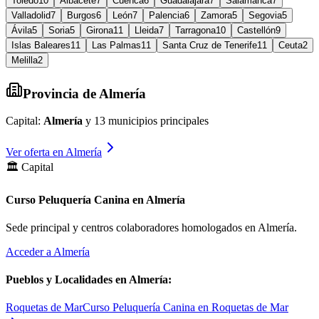
Toledo
10
Albacete
7
Cuenca
6
Guadalajara
7
Salamanca
7
Valladolid
7
Burgos
6
León
7
Palencia
6
Zamora
5
Segovia
5
Ávila
5
Soria
5
Girona
11
Lleida
7
Tarragona
10
Castellón
9
Islas Baleares
11
Las Palmas
11
Santa Cruz de Tenerife
11
Ceuta
2
Melilla
2
Provincia de
Almería
Capital:
Almería
y
13
municipios principales
Ver oferta en
Almería
🏛️ Capital
Curso Peluquería Canina en Almería
Sede principal y centros colaboradores homologados en
Almería
.
Acceder a
Almería
Pueblos y Localidades en
Almería
:
Roquetas de Mar
Curso Peluquería Canina en Roquetas de Mar