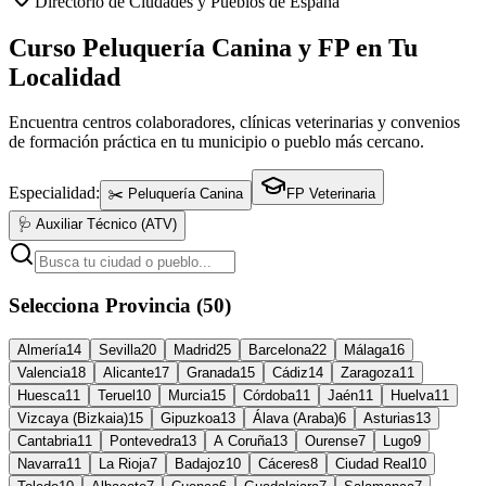
Directorio de Ciudades y Pueblos de España
Curso Peluquería Canina y FP en Tu
Localidad
Encuentra centros colaboradores, clínicas veterinarias y convenios
de formación práctica en tu municipio o pueblo más cercano.
Especialidad:
✂️ Peluquería Canina
FP Veterinaria
🩺 Auxiliar Técnico (ATV)
Selecciona Provincia (50)
Almería
14
Sevilla
20
Madrid
25
Barcelona
22
Málaga
16
Valencia
18
Alicante
17
Granada
15
Cádiz
14
Zaragoza
11
Huesca
11
Teruel
10
Murcia
15
Córdoba
11
Jaén
11
Huelva
11
Vizcaya (Bizkaia)
15
Gipuzkoa
13
Álava (Araba)
6
Asturias
13
Cantabria
11
Pontevedra
13
A Coruña
13
Ourense
7
Lugo
9
Navarra
11
La Rioja
7
Badajoz
10
Cáceres
8
Ciudad Real
10