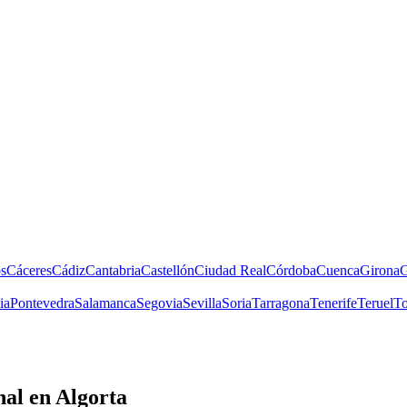
s
Cáceres
Cádiz
Cantabria
Castellón
Ciudad Real
Córdoba
Cuenca
Girona
G
ia
Pontevedra
Salamanca
Segovia
Sevilla
Soria
Tarragona
Tenerife
Teruel
To
nal
en Algorta