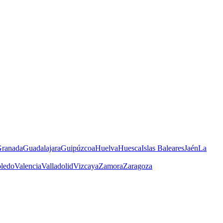
ranada
Guadalajara
Guipúzcoa
Huelva
Huesca
Islas Baleares
Jaén
La
ledo
Valencia
Valladolid
Vizcaya
Zamora
Zaragoza