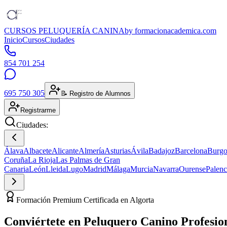
CURSOS PELUQUERÍA CANINA
by formacionacademica.com
Inicio
Cursos
Ciudades
854 701 254
695 750 305
📝 Registro de Alumnos
Registrarme
Ciudades:
Álava
Albacete
Alicante
Almería
Asturias
Ávila
Badajoz
Barcelona
Burgo
Coruña
La Rioja
Las Palmas de Gran
Canaria
León
Lleida
Lugo
Madrid
Málaga
Murcia
Navarra
Ourense
Palenc
Formación Premium Certificada en Algorta
Conviértete en
Peluquero Canino
Profesio