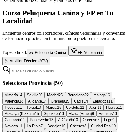
Directorio de Ciudades y Pueblos de España
Curso Peluquería Canina y FP en Tu
Localidad
Encuentra centros colaboradores, clínicas veterinarias y convenios
de formación práctica en tu municipio o pueblo más cercano.
Especialidad:
✂️ Peluquería Canina
FP Veterinaria
🩺 Auxiliar Técnico (ATV)
Selecciona Provincia (50)
Almería
14
Sevilla
20
Madrid
25
Barcelona
22
Málaga
16
Valencia
18
Alicante
17
Granada
15
Cádiz
14
Zaragoza
11
Huesca
11
Teruel
10
Murcia
15
Córdoba
11
Jaén
11
Huelva
11
Vizcaya (Bizkaia)
15
Gipuzkoa
13
Álava (Araba)
6
Asturias
13
Cantabria
11
Pontevedra
13
A Coruña
13
Ourense
7
Lugo
9
Navarra
11
La Rioja
7
Badajoz
10
Cáceres
8
Ciudad Real
10