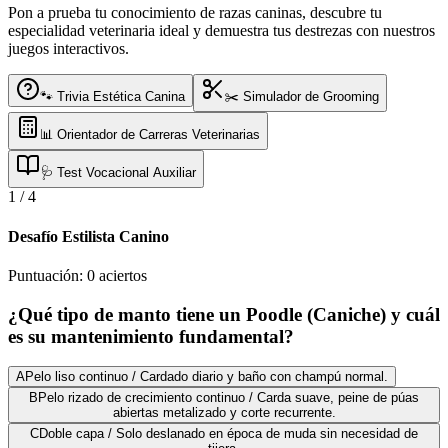
Pon a prueba tu conocimiento de razas caninas, descubre tu
especialidad veterinaria ideal y demuestra tus destrezas con nuestros
juegos interactivos.
🐾 Trivia Estética Canina
✂️ Simulador de Grooming
📊 Orientador de Carreras Veterinarias
🩺 Test Vocacional Auxiliar
1
/
4
Desafío Estilista Canino
Puntuación:
0
aciertos
¿Qué tipo de manto tiene un Poodle (Caniche) y cuál
es su mantenimiento fundamental?
A
Pelo liso continuo / Cardado diario y baño con champú normal.
B
Pelo rizado de crecimiento continuo / Carda suave, peine de púas
abiertas metalizado y corte recurrente.
C
Doble capa / Solo deslanado en época de muda sin necesidad de