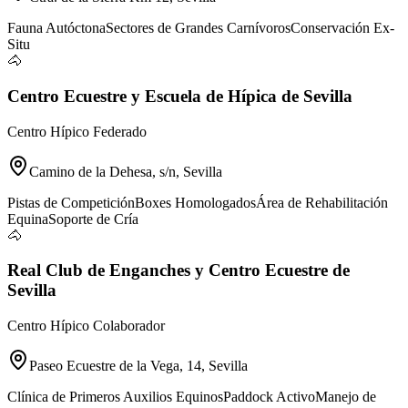
Fauna Autóctona
Sectores de Grandes Carnívoros
Conservación Ex-
Situ
🐴
Centro Ecuestre y Escuela de Hípica de Sevilla
Centro Hípico Federado
Camino de la Dehesa, s/n, Sevilla
Pistas de Competición
Boxes Homologados
Área de Rehabilitación
Equina
Soporte de Cría
🐴
Real Club de Enganches y Centro Ecuestre de
Sevilla
Centro Hípico Colaborador
Paseo Ecuestre de la Vega, 14, Sevilla
Clínica de Primeros Auxilios Equinos
Paddock Activo
Manejo de