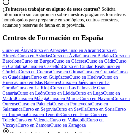
¿Te interesa trabajar en alguno de estos centros?
Solicita
información sin compromiso sobre nuestros programas formativos
homologados para prepararte en zoológicos, centros ecuestres,
acuarios y reservas de fauna en tu provincia.
Centros de Formación en España
Curso en
Álava
Curso en
Albacete
Curso en
Alicante
Curso en
Almería
Curso en
Asturias
Curso en
Ávila
Curso en
Badajoz
Curso en
Barcelona
Curso en
Burgos
Curso en
Cáceres
Curso en
Cádiz
Curso
en
Cantabria
Curso en
Castellón
Curso en
Ciudad Real
Curso en
Córdoba
Curso en
Cuenca
Curso en
Girona
Curso en
Granada
Curso
en
Guadalajara
Curso en
Guipúzcoa
Curso en
Huelva
Curso en
Huesca
Curso en
Islas Baleares
Curso en
Jaén
Curso en
La
Coruña
Curso en
La Rioja
Curso en
Las Palmas de Gran
Canaria
Curso en
León
Curso en
Lleida
Curso en
Lugo
Curso en
Madrid
Curso en
Málaga
Curso en
Murcia
Curso en
Navarra
Curso en
Ourense
Curso en
Palencia
Curso en
Pontevedra
Curso en
Salamanca
Curso en
Segovia
Curso en
Sevilla
Curso en
Soria
Curso
en
Tarragona
Curso en
Tenerife
Curso en
Teruel
Curso en
Toledo
Curso en
Valencia
Curso en
Valladolid
Curso en
Vizcaya
Curso en
Zamora
Curso en
Zaragoza