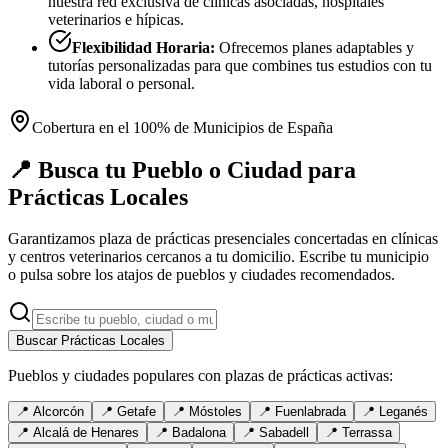
nuestra red exclusiva de clínicas asociadas, hospitales
veterinarios e hípicas.
Flexibilidad Horaria:
Ofrecemos planes adaptables y
tutorías personalizadas para que combines tus estudios con tu
vida laboral o personal.
Cobertura en el 100% de Municipios de España
📍 Busca tu Pueblo o Ciudad para
Prácticas Locales
Garantizamos plaza de prácticas presenciales concertadas en clínicas
y centros veterinarios cercanos a tu domicilio. Escribe tu municipio
o pulsa sobre los atajos de pueblos y ciudades recomendados.
Buscar Prácticas Locales
Pueblos y ciudades populares con plazas de prácticas activas:
📍
Alcorcón
📍
Getafe
📍
Móstoles
📍
Fuenlabrada
📍
Leganés
📍
Alcalá de Henares
📍
Badalona
📍
Sabadell
📍
Terrassa