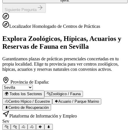
tijera.
Siguiente Pregunta
Localizador Homologado de Centros de Prácticas
Explora Zoológicos, Hípicas, Acuarios y
Reservas de Fauna
en Sevilla
Garantizamos plazas de prácticas presenciales concertadas en tu
propia localidad. Elige tu provincia para ver centros zoológicos,
hípicas, acuarios y reservas naturales con convenios activos.
Provincia de España:
🌍 Todos los Sectores
🐆
Zoológico / Fauna
🐴
Centro Hípico / Ecuestre
🐠
Acuario / Parque Marino
🌲
Centro de Recuperación
Plataforma de Información y Empleo
Sev
🐆
🐆
🐴
🐴
🐠
🌲