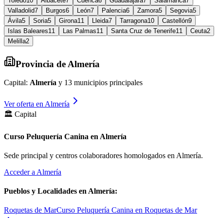
Toledo
10
Albacete
7
Cuenca
6
Guadalajara
7
Salamanca
7
Valladolid
7
Burgos
6
León
7
Palencia
6
Zamora
5
Segovia
5
Ávila
5
Soria
5
Girona
11
Lleida
7
Tarragona
10
Castellón
9
Islas Baleares
11
Las Palmas
11
Santa Cruz de Tenerife
11
Ceuta
2
Melilla
2
Provincia de
Almería
Capital:
Almería
y
13
municipios principales
Ver oferta en
Almería
🏛️ Capital
Curso Peluquería Canina en Almería
Sede principal y centros colaboradores homologados en
Almería
.
Acceder a
Almería
Pueblos y Localidades en
Almería
:
Roquetas de Mar
Curso Peluquería Canina en Roquetas de Mar