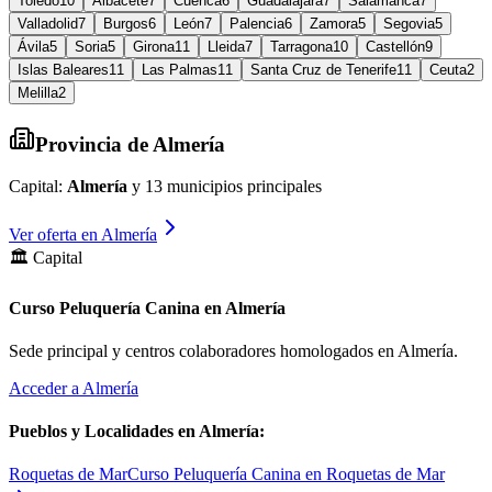
Toledo
10
Albacete
7
Cuenca
6
Guadalajara
7
Salamanca
7
Valladolid
7
Burgos
6
León
7
Palencia
6
Zamora
5
Segovia
5
Ávila
5
Soria
5
Girona
11
Lleida
7
Tarragona
10
Castellón
9
Islas Baleares
11
Las Palmas
11
Santa Cruz de Tenerife
11
Ceuta
2
Melilla
2
Provincia de
Almería
Capital:
Almería
y
13
municipios principales
Ver oferta en
Almería
🏛️ Capital
Curso Peluquería Canina en Almería
Sede principal y centros colaboradores homologados en
Almería
.
Acceder a
Almería
Pueblos y Localidades en
Almería
:
Roquetas de Mar
Curso Peluquería Canina en Roquetas de Mar