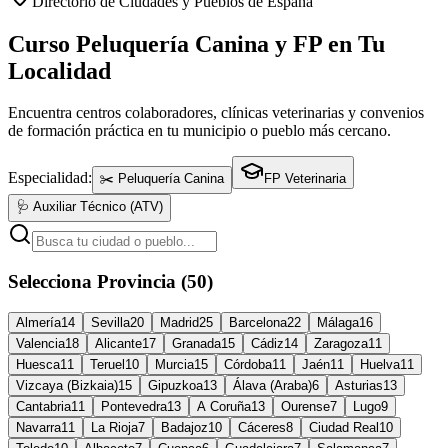
Directorio de Ciudades y Pueblos de España
Curso Peluquería Canina y FP en Tu
Localidad
Encuentra centros colaboradores, clínicas veterinarias y convenios
de formación práctica en tu municipio o pueblo más cercano.
Especialidad:
✂️ Peluquería Canina
FP Veterinaria
🩺 Auxiliar Técnico (ATV)
Selecciona Provincia (50)
Almería
14
Sevilla
20
Madrid
25
Barcelona
22
Málaga
16
Valencia
18
Alicante
17
Granada
15
Cádiz
14
Zaragoza
11
Huesca
11
Teruel
10
Murcia
15
Córdoba
11
Jaén
11
Huelva
11
Vizcaya (Bizkaia)
15
Gipuzkoa
13
Álava (Araba)
6
Asturias
13
Cantabria
11
Pontevedra
13
A Coruña
13
Ourense
7
Lugo
9
Navarra
11
La Rioja
7
Badajoz
10
Cáceres
8
Ciudad Real
10