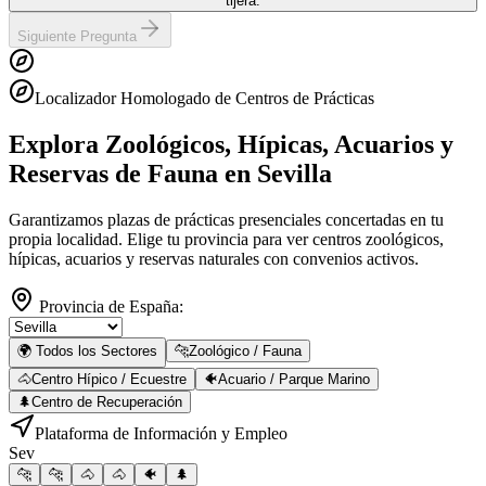
tijera.
Siguiente Pregunta
Localizador Homologado de Centros de Prácticas
Explora Zoológicos, Hípicas, Acuarios y
Reservas de Fauna
en Sevilla
Garantizamos plazas de prácticas presenciales concertadas en tu
propia localidad. Elige tu provincia para ver centros zoológicos,
hípicas, acuarios y reservas naturales con convenios activos.
Provincia de España:
🌍 Todos los Sectores
🐆
Zoológico / Fauna
🐴
Centro Hípico / Ecuestre
🐠
Acuario / Parque Marino
🌲
Centro de Recuperación
Plataforma de Información y Empleo
Sev
🐆
🐆
🐴
🐴
🐠
🌲