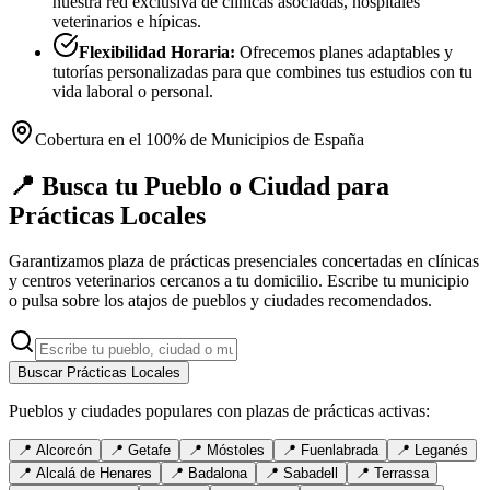
nuestra red exclusiva de clínicas asociadas, hospitales
veterinarios e hípicas.
Flexibilidad Horaria:
Ofrecemos planes adaptables y
tutorías personalizadas para que combines tus estudios con tu
vida laboral o personal.
Cobertura en el 100% de Municipios de España
📍 Busca tu Pueblo o Ciudad para
Prácticas Locales
Garantizamos plaza de prácticas presenciales concertadas en clínicas
y centros veterinarios cercanos a tu domicilio. Escribe tu municipio
o pulsa sobre los atajos de pueblos y ciudades recomendados.
Buscar Prácticas Locales
Pueblos y ciudades populares con plazas de prácticas activas:
📍
Alcorcón
📍
Getafe
📍
Móstoles
📍
Fuenlabrada
📍
Leganés
📍
Alcalá de Henares
📍
Badalona
📍
Sabadell
📍
Terrassa