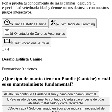
Pon a prueba tu conocimiento de razas caninas, descubre tu
especialidad veterinaria ideal y demuestra tus destrezas con nuestros
juegos interactivos.
🐾 Trivia Estética Canina
✂️ Simulador de Grooming
📊 Orientador de Carreras Veterinarias
🩺 Test Vocacional Auxiliar
1
/
4
Desafío Estilista Canino
Puntuación:
0
aciertos
¿Qué tipo de manto tiene un Poodle (Caniche) y cuál
es su mantenimiento fundamental?
A
Pelo liso continuo / Cardado diario y baño con champú normal.
B
Pelo rizado de crecimiento continuo / Carda suave, peine de púas
abiertas metalizado y corte recurrente.
C
Doble capa / Solo deslanado en época de muda sin necesidad de