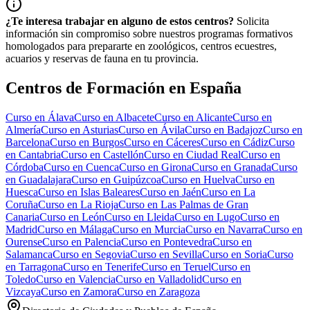
¿Te interesa trabajar en alguno de estos centros?
Solicita
información sin compromiso sobre nuestros programas formativos
homologados para prepararte en zoológicos, centros ecuestres,
acuarios y reservas de fauna en tu provincia.
Centros de Formación en España
Curso en
Álava
Curso en
Albacete
Curso en
Alicante
Curso en
Almería
Curso en
Asturias
Curso en
Ávila
Curso en
Badajoz
Curso en
Barcelona
Curso en
Burgos
Curso en
Cáceres
Curso en
Cádiz
Curso
en
Cantabria
Curso en
Castellón
Curso en
Ciudad Real
Curso en
Córdoba
Curso en
Cuenca
Curso en
Girona
Curso en
Granada
Curso
en
Guadalajara
Curso en
Guipúzcoa
Curso en
Huelva
Curso en
Huesca
Curso en
Islas Baleares
Curso en
Jaén
Curso en
La
Coruña
Curso en
La Rioja
Curso en
Las Palmas de Gran
Canaria
Curso en
León
Curso en
Lleida
Curso en
Lugo
Curso en
Madrid
Curso en
Málaga
Curso en
Murcia
Curso en
Navarra
Curso en
Ourense
Curso en
Palencia
Curso en
Pontevedra
Curso en
Salamanca
Curso en
Segovia
Curso en
Sevilla
Curso en
Soria
Curso
en
Tarragona
Curso en
Tenerife
Curso en
Teruel
Curso en
Toledo
Curso en
Valencia
Curso en
Valladolid
Curso en
Vizcaya
Curso en
Zamora
Curso en
Zaragoza