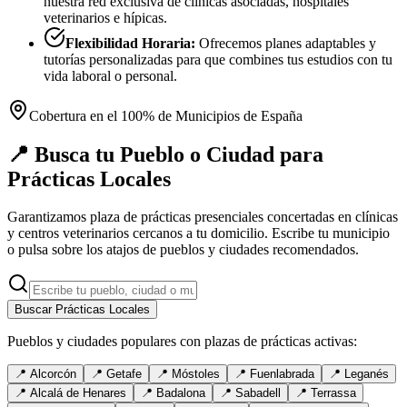
nuestra red exclusiva de clínicas asociadas, hospitales
veterinarios e hípicas.
Flexibilidad Horaria:
Ofrecemos planes adaptables y
tutorías personalizadas para que combines tus estudios con tu
vida laboral o personal.
Cobertura en el 100% de Municipios de España
📍 Busca tu Pueblo o Ciudad para
Prácticas Locales
Garantizamos plaza de prácticas presenciales concertadas en clínicas
y centros veterinarios cercanos a tu domicilio. Escribe tu municipio
o pulsa sobre los atajos de pueblos y ciudades recomendados.
Buscar Prácticas Locales
Pueblos y ciudades populares con plazas de prácticas activas:
📍
Alcorcón
📍
Getafe
📍
Móstoles
📍
Fuenlabrada
📍
Leganés
📍
Alcalá de Henares
📍
Badalona
📍
Sabadell
📍
Terrassa