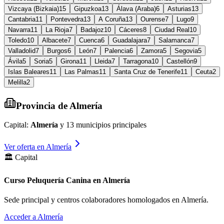
Vizcaya (Bizkaia)
15
Gipuzkoa
13
Álava (Araba)
6
Asturias
13
Cantabria
11
Pontevedra
13
A Coruña
13
Ourense
7
Lugo
9
Navarra
11
La Rioja
7
Badajoz
10
Cáceres
8
Ciudad Real
10
Toledo
10
Albacete
7
Cuenca
6
Guadalajara
7
Salamanca
7
Valladolid
7
Burgos
6
León
7
Palencia
6
Zamora
5
Segovia
5
Ávila
5
Soria
5
Girona
11
Lleida
7
Tarragona
10
Castellón
9
Islas Baleares
11
Las Palmas
11
Santa Cruz de Tenerife
11
Ceuta
2
Melilla
2
Provincia de
Almería
Capital:
Almería
y
13
municipios principales
Ver oferta en
Almería
🏛️ Capital
Curso Peluquería Canina en Almería
Sede principal y centros colaboradores homologados en
Almería
.
Acceder a
Almería