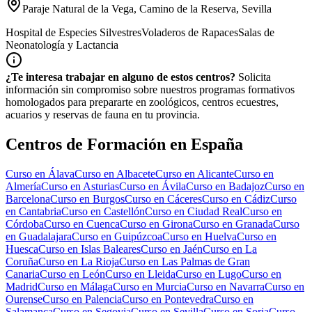
Paraje Natural de la Vega, Camino de la Reserva, Sevilla
Hospital de Especies Silvestres
Voladeros de Rapaces
Salas de
Neonatología y Lactancia
¿Te interesa trabajar en alguno de estos centros?
Solicita
información sin compromiso sobre nuestros programas formativos
homologados para prepararte en zoológicos, centros ecuestres,
acuarios y reservas de fauna en tu provincia.
Centros de Formación en España
Curso en
Álava
Curso en
Albacete
Curso en
Alicante
Curso en
Almería
Curso en
Asturias
Curso en
Ávila
Curso en
Badajoz
Curso en
Barcelona
Curso en
Burgos
Curso en
Cáceres
Curso en
Cádiz
Curso
en
Cantabria
Curso en
Castellón
Curso en
Ciudad Real
Curso en
Córdoba
Curso en
Cuenca
Curso en
Girona
Curso en
Granada
Curso
en
Guadalajara
Curso en
Guipúzcoa
Curso en
Huelva
Curso en
Huesca
Curso en
Islas Baleares
Curso en
Jaén
Curso en
La
Coruña
Curso en
La Rioja
Curso en
Las Palmas de Gran
Canaria
Curso en
León
Curso en
Lleida
Curso en
Lugo
Curso en
Madrid
Curso en
Málaga
Curso en
Murcia
Curso en
Navarra
Curso en
Ourense
Curso en
Palencia
Curso en
Pontevedra
Curso en
Salamanca
Curso en
Segovia
Curso en
Sevilla
Curso en
Soria
Curso