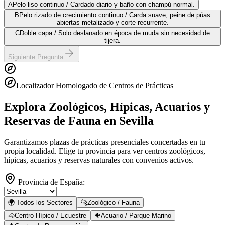
A
Pelo liso continuo / Cardado diario y baño con champú normal.
B
Pelo rizado de crecimiento continuo / Carda suave, peine de púas
abiertas metalizado y corte recurrente.
C
Doble capa / Solo deslanado en época de muda sin necesidad de
tijera.
Siguiente Pregunta
Localizador Homologado de Centros de Prácticas
Explora Zoológicos, Hípicas, Acuarios y
Reservas de Fauna
en Sevilla
Garantizamos plazas de prácticas presenciales concertadas en tu
propia localidad. Elige tu provincia para ver centros zoológicos,
hípicas, acuarios y reservas naturales con convenios activos.
Provincia de España:
🌍 Todos los Sectores
🐆
Zoológico / Fauna
🐴
Centro Hípico / Ecuestre
🐠
Acuario / Parque Marino