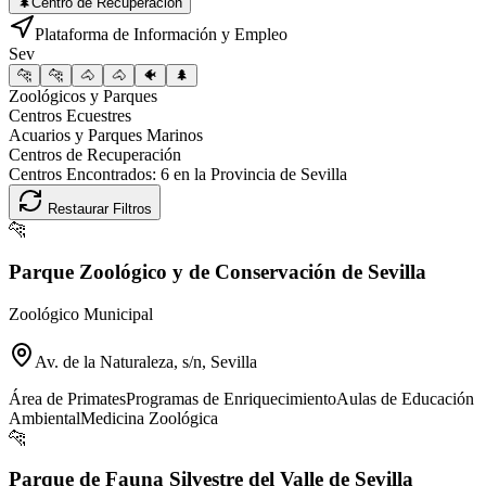
🌲
Centro de Recuperación
Plataforma de Información y Empleo
Sev
🐆
🐆
🐴
🐴
🐠
🌲
Zoológicos y Parques
Centros Ecuestres
Acuarios y Parques Marinos
Centros de Recuperación
Centros Encontrados:
6
en la Provincia de
Sevilla
Restaurar Filtros
🐆
Parque Zoológico y de Conservación de Sevilla
Zoológico Municipal
Av. de la Naturaleza, s/n, Sevilla
Área de Primates
Programas de Enriquecimiento
Aulas de Educación
Ambiental
Medicina Zoológica
🐆
Parque de Fauna Silvestre del Valle de Sevilla