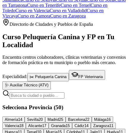
en
Tarragona
Curso en
Tenerife
Curso en
Teruel
Curso en
Toledo
Curso en
Valencia
Curso en
Valladolid
Curso en
Vizcaya
Curso en
Zamora
Curso en
Zaragoza
Directorio de Ciudades y Pueblos de España
Curso Peluquería Canina y FP en Tu
Localidad
Encuentra centros colaboradores, clínicas veterinarias y convenios
de formación práctica en tu municipio o pueblo más cercano.
Especialidad:
✂️ Peluquería Canina
FP Veterinaria
🩺 Auxiliar Técnico (ATV)
Selecciona Provincia (50)
Almería
14
Sevilla
20
Madrid
25
Barcelona
22
Málaga
16
Valencia
18
Alicante
17
Granada
15
Cádiz
14
Zaragoza
11
Huesca
11
Teruel
10
Murcia
15
Córdoba
11
Jaén
11
Huelva
11