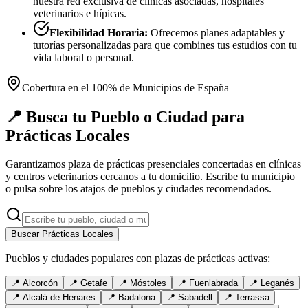
nuestra red exclusiva de clínicas asociadas, hospitales
veterinarios e hípicas.
Flexibilidad Horaria:
Ofrecemos planes adaptables y
tutorías personalizadas para que combines tus estudios con tu
vida laboral o personal.
Cobertura en el 100% de Municipios de España
📍 Busca tu Pueblo o Ciudad para
Prácticas Locales
Garantizamos plaza de prácticas presenciales concertadas en clínicas
y centros veterinarios cercanos a tu domicilio. Escribe tu municipio
o pulsa sobre los atajos de pueblos y ciudades recomendados.
Buscar Prácticas Locales
Pueblos y ciudades populares con plazas de prácticas activas:
📍
Alcorcón
📍
Getafe
📍
Móstoles
📍
Fuenlabrada
📍
Leganés
📍
Alcalá de Henares
📍
Badalona
📍
Sabadell
📍
Terrassa