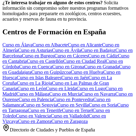
¿Te interesa trabajar en alguno de estos centros?
Solicita
información sin compromiso sobre nuestros programas formativos
homologados para prepararte en zoológicos, centros ecuestres,
acuarios y reservas de fauna en tu provincia.
Centros de Formación en España
Curso en
Álava
Curso en
Albacete
Curso en
Alicante
Curso en
Almería
Curso en
Asturias
Curso en
Ávila
Curso en
Badajoz
Curso en
Barcelona
Curso en
Burgos
Curso en
Cáceres
Curso en
Cádiz
Curso
en
Cantabria
Curso en
Castellón
Curso en
Ciudad Real
Curso en
Córdoba
Curso en
Cuenca
Curso en
Girona
Curso en
Granada
Curso
en
Guadalajara
Curso en
Guipúzcoa
Curso en
Huelva
Curso en
Huesca
Curso en
Islas Baleares
Curso en
Jaén
Curso en
La
Coruña
Curso en
La Rioja
Curso en
Las Palmas de Gran
Canaria
Curso en
León
Curso en
Lleida
Curso en
Lugo
Curso en
Madrid
Curso en
Málaga
Curso en
Murcia
Curso en
Navarra
Curso en
Ourense
Curso en
Palencia
Curso en
Pontevedra
Curso en
Salamanca
Curso en
Segovia
Curso en
Sevilla
Curso en
Soria
Curso
en
Tarragona
Curso en
Tenerife
Curso en
Teruel
Curso en
Toledo
Curso en
Valencia
Curso en
Valladolid
Curso en
Vizcaya
Curso en
Zamora
Curso en
Zaragoza
Directorio de Ciudades y Pueblos de España