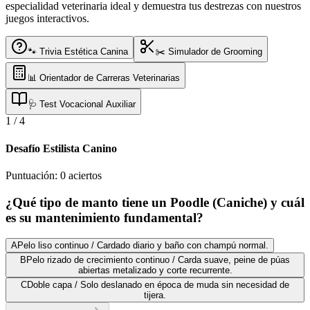
especialidad veterinaria ideal y demuestra tus destrezas con nuestros
juegos interactivos.
🐾 Trivia Estética Canina
✂️ Simulador de Grooming
📊 Orientador de Carreras Veterinarias
🩺 Test Vocacional Auxiliar
1
/
4
Desafío Estilista Canino
Puntuación:
0
aciertos
¿Qué tipo de manto tiene un Poodle (Caniche) y cuál
es su mantenimiento fundamental?
A
Pelo liso continuo / Cardado diario y baño con champú normal.
B
Pelo rizado de crecimiento continuo / Carda suave, peine de púas
abiertas metalizado y corte recurrente.
C
Doble capa / Solo deslanado en época de muda sin necesidad de
tijera.