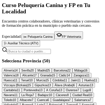
Curso Peluquería Canina y FP en Tu
Localidad
Encuentra centros colaboradores, clínicas veterinarias y convenios
de formación práctica en tu municipio o pueblo más cercano.
Especialidad:
✂️ Peluquería Canina
FP Veterinaria
🩺 Auxiliar Técnico (ATV)
Selecciona Provincia (50)
Almería
14
Sevilla
20
Madrid
25
Barcelona
22
Málaga
16
Valencia
18
Alicante
17
Granada
15
Cádiz
14
Zaragoza
11
Huesca
11
Teruel
10
Murcia
15
Córdoba
11
Jaén
11
Huelva
11
Vizcaya (Bizkaia)
15
Gipuzkoa
13
Álava (Araba)
6
Asturias
13
Cantabria
11
Pontevedra
13
A Coruña
13
Ourense
7
Lugo
9
Navarra
11
La Rioja
7
Badajoz
10
Cáceres
8
Ciudad Real
10
Toledo
10
Albacete
7
Cuenca
6
Guadalajara
7
Salamanca
7
Valladolid
7
Burgos
6
León
7
Palencia
6
Zamora
5
Segovia
5