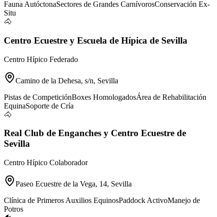
Fauna Autóctona
Sectores de Grandes Carnívoros
Conservación Ex-
Situ
🐴
Centro Ecuestre y Escuela de Hípica de Sevilla
Centro Hípico Federado
Camino de la Dehesa, s/n, Sevilla
Pistas de Competición
Boxes Homologados
Área de Rehabilitación
Equina
Soporte de Cría
🐴
Real Club de Enganches y Centro Ecuestre de
Sevilla
Centro Hípico Colaborador
Paseo Ecuestre de la Vega, 14, Sevilla
Clínica de Primeros Auxilios Equinos
Paddock Activo
Manejo de
Potros