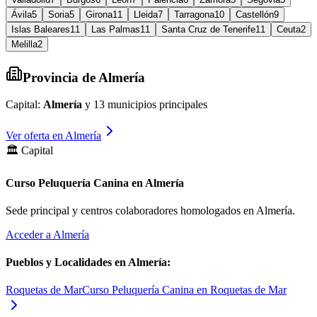
Ávila
5
Soria
5
Girona
11
Lleida
7
Tarragona
10
Castellón
9
Islas Baleares
11
Las Palmas
11
Santa Cruz de Tenerife
11
Ceuta
2
Melilla
2
Provincia de
Almería
Capital:
Almería
y
13
municipios principales
Ver oferta en
Almería
🏛️ Capital
Curso Peluquería Canina en Almería
Sede principal y centros colaboradores homologados en
Almería
.
Acceder a
Almería
Pueblos y Localidades en
Almería
:
Roquetas de Mar
Curso Peluquería Canina en Roquetas de Mar