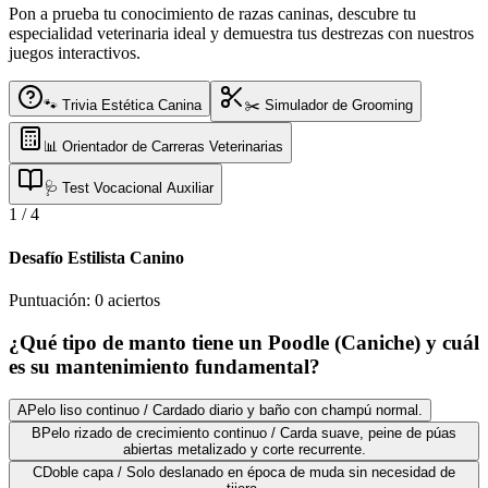
Pon a prueba tu conocimiento de razas caninas, descubre tu
especialidad veterinaria ideal y demuestra tus destrezas con nuestros
juegos interactivos.
🐾 Trivia Estética Canina
✂️ Simulador de Grooming
📊 Orientador de Carreras Veterinarias
🩺 Test Vocacional Auxiliar
1
/
4
Desafío Estilista Canino
Puntuación:
0
aciertos
¿Qué tipo de manto tiene un Poodle (Caniche) y cuál
es su mantenimiento fundamental?
A
Pelo liso continuo / Cardado diario y baño con champú normal.
B
Pelo rizado de crecimiento continuo / Carda suave, peine de púas
abiertas metalizado y corte recurrente.
C
Doble capa / Solo deslanado en época de muda sin necesidad de