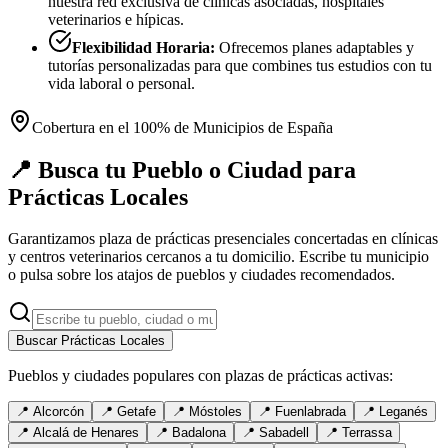
nuestra red exclusiva de clínicas asociadas, hospitales
veterinarios e hípicas.
Flexibilidad Horaria:
Ofrecemos planes adaptables y
tutorías personalizadas para que combines tus estudios con tu
vida laboral o personal.
Cobertura en el 100% de Municipios de España
📍 Busca tu Pueblo o Ciudad para
Prácticas Locales
Garantizamos plaza de prácticas presenciales concertadas en clínicas
y centros veterinarios cercanos a tu domicilio. Escribe tu municipio
o pulsa sobre los atajos de pueblos y ciudades recomendados.
Buscar Prácticas Locales
Pueblos y ciudades populares con plazas de prácticas activas:
📍
Alcorcón
📍
Getafe
📍
Móstoles
📍
Fuenlabrada
📍
Leganés
📍
Alcalá de Henares
📍
Badalona
📍
Sabadell
📍
Terrassa