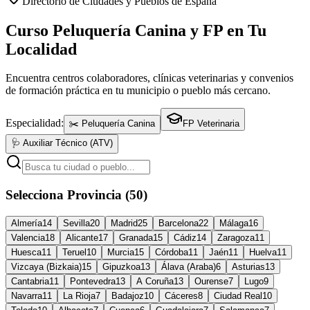
Directorio de Ciudades y Pueblos de España
Curso Peluquería Canina y FP en Tu
Localidad
Encuentra centros colaboradores, clínicas veterinarias y convenios
de formación práctica en tu municipio o pueblo más cercano.
Especialidad:
✂️ Peluquería Canina
FP Veterinaria
🩺 Auxiliar Técnico (ATV)
Selecciona Provincia (50)
Almería
14
Sevilla
20
Madrid
25
Barcelona
22
Málaga
16
Valencia
18
Alicante
17
Granada
15
Cádiz
14
Zaragoza
11
Huesca
11
Teruel
10
Murcia
15
Córdoba
11
Jaén
11
Huelva
11
Vizcaya (Bizkaia)
15
Gipuzkoa
13
Álava (Araba)
6
Asturias
13
Cantabria
11
Pontevedra
13
A Coruña
13
Ourense
7
Lugo
9
Navarra
11
La Rioja
7
Badajoz
10
Cáceres
8
Ciudad Real
10