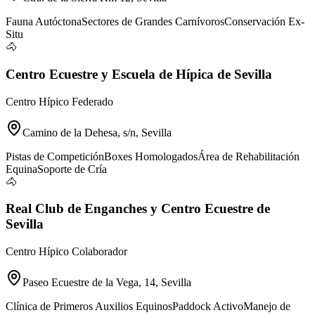
Fauna Autóctona
Sectores de Grandes Carnívoros
Conservación Ex-
Situ
🐴
Centro Ecuestre y Escuela de Hípica de Sevilla
Centro Hípico Federado
Camino de la Dehesa, s/n, Sevilla
Pistas de Competición
Boxes Homologados
Área de Rehabilitación
Equina
Soporte de Cría
🐴
Real Club de Enganches y Centro Ecuestre de
Sevilla
Centro Hípico Colaborador
Paseo Ecuestre de la Vega, 14, Sevilla
Clínica de Primeros Auxilios Equinos
Paddock Activo
Manejo de