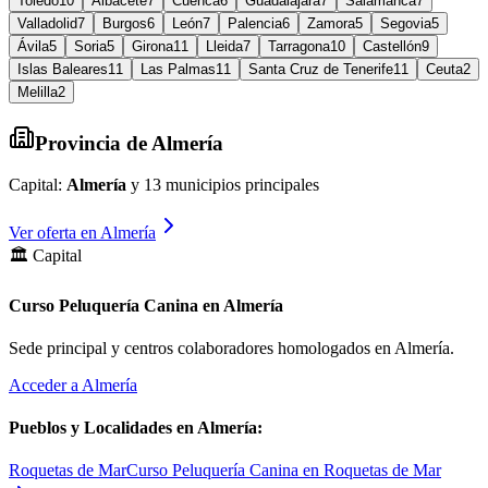
Toledo
10
Albacete
7
Cuenca
6
Guadalajara
7
Salamanca
7
Valladolid
7
Burgos
6
León
7
Palencia
6
Zamora
5
Segovia
5
Ávila
5
Soria
5
Girona
11
Lleida
7
Tarragona
10
Castellón
9
Islas Baleares
11
Las Palmas
11
Santa Cruz de Tenerife
11
Ceuta
2
Melilla
2
Provincia de
Almería
Capital:
Almería
y
13
municipios principales
Ver oferta en
Almería
🏛️ Capital
Curso Peluquería Canina en Almería
Sede principal y centros colaboradores homologados en
Almería
.
Acceder a
Almería
Pueblos y Localidades en
Almería
:
Roquetas de Mar
Curso Peluquería Canina en Roquetas de Mar