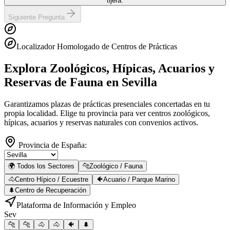
tijera.
Siguiente Pregunta
Localizador Homologado de Centros de Prácticas
Explora Zoológicos, Hípicas, Acuarios y
Reservas de Fauna
en Sevilla
Garantizamos plazas de prácticas presenciales concertadas en tu
propia localidad. Elige tu provincia para ver centros zoológicos,
hípicas, acuarios y reservas naturales con convenios activos.
Provincia de España:
🌍 Todos los Sectores
🐆
Zoológico / Fauna
🐴
Centro Hípico / Ecuestre
🐠
Acuario / Parque Marino
🌲
Centro de Recuperación
Plataforma de Información y Empleo
Sev
🐆
🐆
🐴
🐴
🐠
🌲