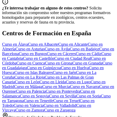
¿Te interesa trabajar en alguno de estos centros?
Solicita
información sin compromiso sobre nuestros programas formativos
homologados para prepararte en zoológicos, centros ecuestres,
acuarios y reservas de fauna en tu provincia.
Centros de Formación en España
Curso en
Álava
Curso en
Albacete
Curso en
Alicante
Curso en
Almería
Curso en
Asturias
Curso en
Ávila
Curso en
Badajoz
Curso en
Barcelona
Curso en
Burgos
Curso en
Cáceres
Curso en
Cádiz
Curso
en
Cantabria
Curso en
Castellón
Curso en
Ciudad Real
Curso en
Córdoba
Curso en
Cuenca
Curso en
Girona
Curso en
Granada
Curso
en
Guadalajara
Curso en
Guipúzcoa
Curso en
Huelva
Curso en
Huesca
Curso en
Islas Baleares
Curso en
Jaén
Curso en
La
Coruña
Curso en
La Rioja
Curso en
Las Palmas de Gran
Canaria
Curso en
León
Curso en
Lleida
Curso en
Lugo
Curso en
Madrid
Curso en
Málaga
Curso en
Murcia
Curso en
Navarra
Curso en
Ourense
Curso en
Palencia
Curso en
Pontevedra
Curso en
Salamanca
Curso en
Segovia
Curso en
Sevilla
Curso en
Soria
Curso
en
Tarragona
Curso en
Tenerife
Curso en
Teruel
Curso en
Toledo
Curso en
Valencia
Curso en
Valladolid
Curso en
Vizcaya
Curso en
Zamora
Curso en
Zaragoza