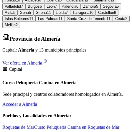
Toledo
10
Albacete
7
Cuenca
6
Guadalajara
7
Salamanca
7
Valladolid
7
Burgos
6
León
7
Palencia
6
Zamora
5
Segovia
5
Ávila
5
Soria
5
Girona
11
Lleida
7
Tarragona
10
Castellón
9
Islas Baleares
11
Las Palmas
11
Santa Cruz de Tenerife
11
Ceuta
2
Melilla
2
Provincia de
Almería
Capital:
Almería
y
13
municipios principales
Ver oferta en
Almería
🏛️ Capital
Curso Peluquería Canina en Almería
Sede principal y centros colaboradores homologados en
Almería
.
Acceder a
Almería
Pueblos y Localidades en
Almería
:
Roquetas de Mar
Curso Peluquería Canina en Roquetas de Mar