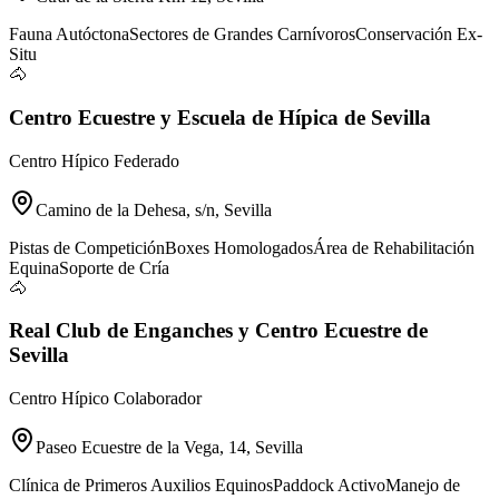
Fauna Autóctona
Sectores de Grandes Carnívoros
Conservación Ex-
Situ
🐴
Centro Ecuestre y Escuela de Hípica de Sevilla
Centro Hípico Federado
Camino de la Dehesa, s/n, Sevilla
Pistas de Competición
Boxes Homologados
Área de Rehabilitación
Equina
Soporte de Cría
🐴
Real Club de Enganches y Centro Ecuestre de
Sevilla
Centro Hípico Colaborador
Paseo Ecuestre de la Vega, 14, Sevilla
Clínica de Primeros Auxilios Equinos
Paddock Activo
Manejo de