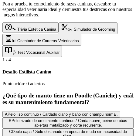
Pon a prueba tu conocimiento de razas caninas, descubre tu
especialidad veterinaria ideal y demuestra tus destrezas con nuestros
juegos interactivos.
🐾 Trivia Estética Canina
✂️ Simulador de Grooming
📊 Orientador de Carreras Veterinarias
🩺 Test Vocacional Auxiliar
1
/
4
Desafío Estilista Canino
Puntuación:
0
aciertos
¿Qué tipo de manto tiene un Poodle (Caniche) y cuál
es su mantenimiento fundamental?
A
Pelo liso continuo / Cardado diario y baño con champú normal.
B
Pelo rizado de crecimiento continuo / Carda suave, peine de púas
abiertas metalizado y corte recurrente.
C
Doble capa / Solo deslanado en época de muda sin necesidad de