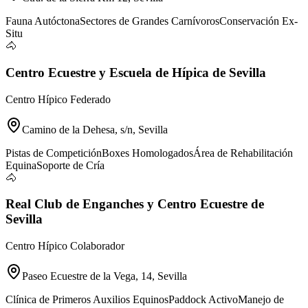
Fauna Autóctona
Sectores de Grandes Carnívoros
Conservación Ex-
Situ
🐴
Centro Ecuestre y Escuela de Hípica de Sevilla
Centro Hípico Federado
Camino de la Dehesa, s/n, Sevilla
Pistas de Competición
Boxes Homologados
Área de Rehabilitación
Equina
Soporte de Cría
🐴
Real Club de Enganches y Centro Ecuestre de
Sevilla
Centro Hípico Colaborador
Paseo Ecuestre de la Vega, 14, Sevilla
Clínica de Primeros Auxilios Equinos
Paddock Activo
Manejo de