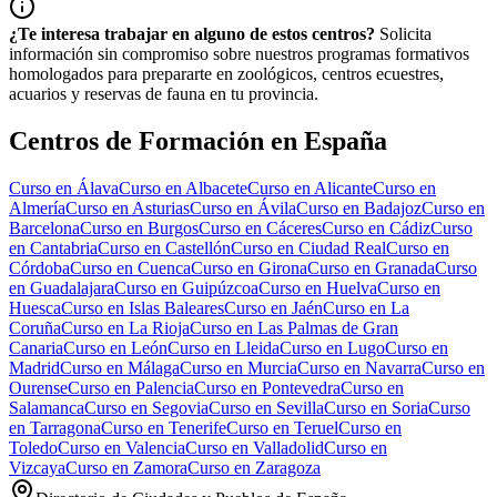
¿Te interesa trabajar en alguno de estos centros?
Solicita
información sin compromiso sobre nuestros programas formativos
homologados para prepararte en zoológicos, centros ecuestres,
acuarios y reservas de fauna en tu provincia.
Centros de Formación en España
Curso en
Álava
Curso en
Albacete
Curso en
Alicante
Curso en
Almería
Curso en
Asturias
Curso en
Ávila
Curso en
Badajoz
Curso en
Barcelona
Curso en
Burgos
Curso en
Cáceres
Curso en
Cádiz
Curso
en
Cantabria
Curso en
Castellón
Curso en
Ciudad Real
Curso en
Córdoba
Curso en
Cuenca
Curso en
Girona
Curso en
Granada
Curso
en
Guadalajara
Curso en
Guipúzcoa
Curso en
Huelva
Curso en
Huesca
Curso en
Islas Baleares
Curso en
Jaén
Curso en
La
Coruña
Curso en
La Rioja
Curso en
Las Palmas de Gran
Canaria
Curso en
León
Curso en
Lleida
Curso en
Lugo
Curso en
Madrid
Curso en
Málaga
Curso en
Murcia
Curso en
Navarra
Curso en
Ourense
Curso en
Palencia
Curso en
Pontevedra
Curso en
Salamanca
Curso en
Segovia
Curso en
Sevilla
Curso en
Soria
Curso
en
Tarragona
Curso en
Tenerife
Curso en
Teruel
Curso en
Toledo
Curso en
Valencia
Curso en
Valladolid
Curso en
Vizcaya
Curso en
Zamora
Curso en
Zaragoza