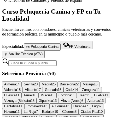
Directorio de Ciudades y Pueblos de España
Curso Peluquería Canina y FP en Tu
Localidad
Encuentra centros colaboradores, clínicas veterinarias y convenios
de formación práctica en tu municipio o pueblo más cercano.
Especialidad:
✂️ Peluquería Canina
FP Veterinaria
🩺 Auxiliar Técnico (ATV)
Selecciona Provincia (50)
Almería
14
Sevilla
20
Madrid
25
Barcelona
22
Málaga
16
Valencia
18
Alicante
17
Granada
15
Cádiz
14
Zaragoza
11
Huesca
11
Teruel
10
Murcia
15
Córdoba
11
Jaén
11
Huelva
11
Vizcaya (Bizkaia)
15
Gipuzkoa
13
Álava (Araba)
6
Asturias
13
Cantabria
11
Pontevedra
13
A Coruña
13
Ourense
7
Lugo
9
Navarra
11
La Rioja
7
Badajoz
10
Cáceres
8
Ciudad Real
10