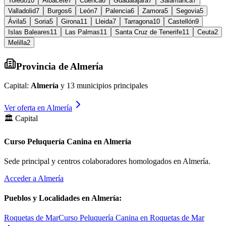
Toledo
10
Albacete
7
Cuenca
6
Guadalajara
7
Salamanca
7
Valladolid
7
Burgos
6
León
7
Palencia
6
Zamora
5
Segovia
5
Ávila
5
Soria
5
Girona
11
Lleida
7
Tarragona
10
Castellón
9
Islas Baleares
11
Las Palmas
11
Santa Cruz de Tenerife
11
Ceuta
2
Melilla
2
Provincia de
Almería
Capital:
Almería
y
13
municipios principales
Ver oferta en
Almería
🏛️ Capital
Curso Peluquería Canina en Almería
Sede principal y centros colaboradores homologados en
Almería
.
Acceder a
Almería
Pueblos y Localidades en
Almería
:
Roquetas de Mar
Curso Peluquería Canina en Roquetas de Mar