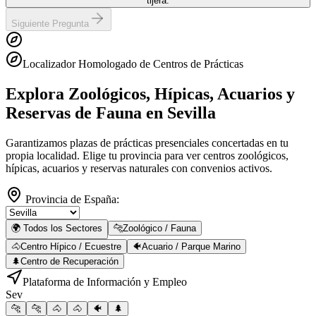
tijera.
Siguiente Pregunta
Localizador Homologado de Centros de Prácticas
Explora Zoológicos, Hípicas, Acuarios y
Reservas de Fauna
en Sevilla
Garantizamos plazas de prácticas presenciales concertadas en tu
propia localidad. Elige tu provincia para ver centros zoológicos,
hípicas, acuarios y reservas naturales con convenios activos.
Provincia de España:
🌍 Todos los Sectores
🐆
Zoológico / Fauna
🐴
Centro Hípico / Ecuestre
🐠
Acuario / Parque Marino
🌲
Centro de Recuperación
Plataforma de Información y Empleo
Sev
🐆
🐆
🐴
🐴
🐠
🌲