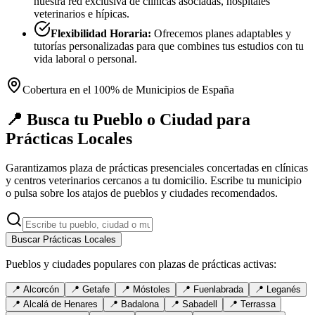
nuestra red exclusiva de clínicas asociadas, hospitales
veterinarios e hípicas.
Flexibilidad Horaria:
Ofrecemos planes adaptables y
tutorías personalizadas para que combines tus estudios con tu
vida laboral o personal.
Cobertura en el 100% de Municipios de España
📍 Busca tu Pueblo o Ciudad para
Prácticas Locales
Garantizamos plaza de prácticas presenciales concertadas en clínicas
y centros veterinarios cercanos a tu domicilio. Escribe tu municipio
o pulsa sobre los atajos de pueblos y ciudades recomendados.
Buscar Prácticas Locales
Pueblos y ciudades populares con plazas de prácticas activas:
📍
Alcorcón
📍
Getafe
📍
Móstoles
📍
Fuenlabrada
📍
Leganés
📍
Alcalá de Henares
📍
Badalona
📍
Sabadell
📍
Terrassa