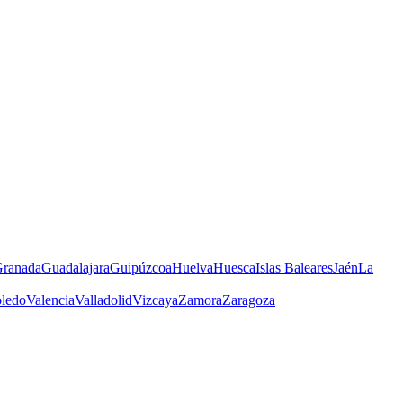
ranada
Guadalajara
Guipúzcoa
Huelva
Huesca
Islas Baleares
Jaén
La
ledo
Valencia
Valladolid
Vizcaya
Zamora
Zaragoza