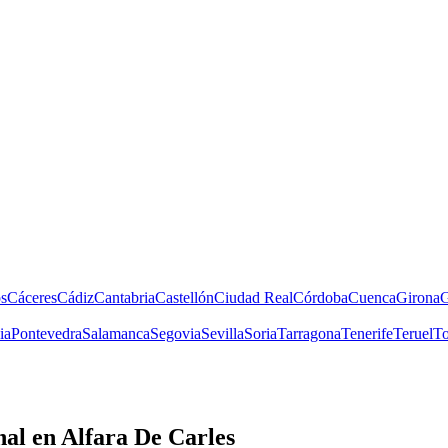
s
Cáceres
Cádiz
Cantabria
Castellón
Ciudad Real
Córdoba
Cuenca
Girona
G
ia
Pontevedra
Salamanca
Segovia
Sevilla
Soria
Tarragona
Tenerife
Teruel
To
nal
en Alfara De Carles