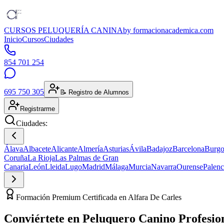
CURSOS PELUQUERÍA CANINA
by formacionacademica.com
Inicio
Cursos
Ciudades
854 701 254
695 750 305
📝 Registro de Alumnos
Registrarme
Ciudades:
Álava
Albacete
Alicante
Almería
Asturias
Ávila
Badajoz
Barcelona
Burgo
Coruña
La Rioja
Las Palmas de Gran
Canaria
León
Lleida
Lugo
Madrid
Málaga
Murcia
Navarra
Ourense
Palenc
Formación Premium Certificada en Alfara De Carles
Conviértete en
Peluquero Canino
Profesio