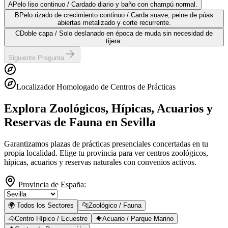
A
Pelo liso continuo / Cardado diario y baño con champú normal.
B
Pelo rizado de crecimiento continuo / Carda suave, peine de púas
abiertas metalizado y corte recurrente.
C
Doble capa / Solo deslanado en época de muda sin necesidad de
tijera.
Siguiente Pregunta
Localizador Homologado de Centros de Prácticas
Explora Zoológicos, Hípicas, Acuarios y
Reservas de Fauna
en Sevilla
Garantizamos plazas de prácticas presenciales concertadas en tu
propia localidad. Elige tu provincia para ver centros zoológicos,
hípicas, acuarios y reservas naturales con convenios activos.
Provincia de España:
🌍 Todos los Sectores
🐆
Zoológico / Fauna
🐴
Centro Hípico / Ecuestre
🐠
Acuario / Parque Marino