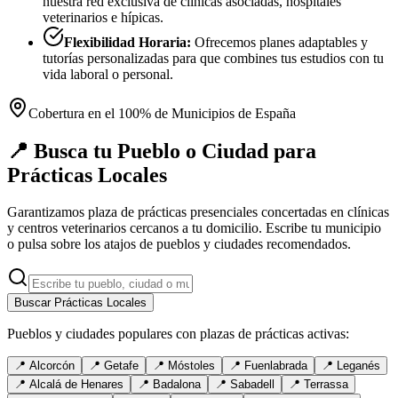
nuestra red exclusiva de clínicas asociadas, hospitales
veterinarios e hípicas.
Flexibilidad Horaria:
Ofrecemos planes adaptables y
tutorías personalizadas para que combines tus estudios con tu
vida laboral o personal.
Cobertura en el 100% de Municipios de España
📍 Busca tu Pueblo o Ciudad para
Prácticas Locales
Garantizamos plaza de prácticas presenciales concertadas en clínicas
y centros veterinarios cercanos a tu domicilio. Escribe tu municipio
o pulsa sobre los atajos de pueblos y ciudades recomendados.
Buscar Prácticas Locales
Pueblos y ciudades populares con plazas de prácticas activas:
📍
Alcorcón
📍
Getafe
📍
Móstoles
📍
Fuenlabrada
📍
Leganés
📍
Alcalá de Henares
📍
Badalona
📍
Sabadell
📍
Terrassa