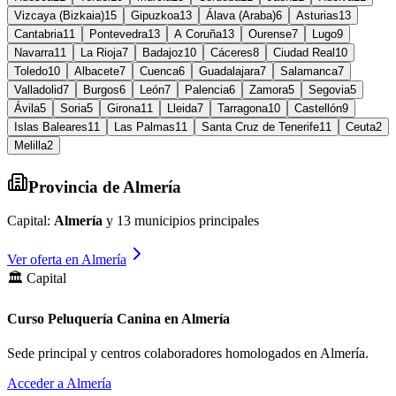
Vizcaya (Bizkaia)
15
Gipuzkoa
13
Álava (Araba)
6
Asturias
13
Cantabria
11
Pontevedra
13
A Coruña
13
Ourense
7
Lugo
9
Navarra
11
La Rioja
7
Badajoz
10
Cáceres
8
Ciudad Real
10
Toledo
10
Albacete
7
Cuenca
6
Guadalajara
7
Salamanca
7
Valladolid
7
Burgos
6
León
7
Palencia
6
Zamora
5
Segovia
5
Ávila
5
Soria
5
Girona
11
Lleida
7
Tarragona
10
Castellón
9
Islas Baleares
11
Las Palmas
11
Santa Cruz de Tenerife
11
Ceuta
2
Melilla
2
Provincia de
Almería
Capital:
Almería
y
13
municipios principales
Ver oferta en
Almería
🏛️ Capital
Curso Peluquería Canina en Almería
Sede principal y centros colaboradores homologados en
Almería
.
Acceder a
Almería