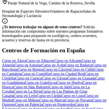
Paraje Natural de la Vega, Camino de la Reserva, Sevilla
Hospital de Especies Silvestres
Voladeros de Rapaces
Salas de
Neonatología y Lactancia
¿Te interesa trabajar en alguno de estos centros?
Solicita
información sin compromiso sobre nuestros programas formativos
homologados para prepararte en zoológicos, centros ecuestres,
acuarios y reservas de fauna en tu provincia.
Centros de Formación en España
Curso en
Álava
Curso en
Albacete
Curso en
Alicante
Curso en
Almería
Curso en
Asturias
Curso en
Ávila
Curso en
Badajoz
Curso en
Barcelona
Curso en
Burgos
Curso en
Cáceres
Curso en
Cádiz
Curso
en
Cantabria
Curso en
Castellón
Curso en
Ciudad Real
Curso en
Córdoba
Curso en
Cuenca
Curso en
Girona
Curso en
Granada
Curso
en
Guadalajara
Curso en
Guipúzcoa
Curso en
Huelva
Curso en
Huesca
Curso en
Islas Baleares
Curso en
Jaén
Curso en
La
Coruña
Curso en
La Rioja
Curso en
Las Palmas de Gran
Canaria
Curso en
León
Curso en
Lleida
Curso en
Lugo
Curso en
Madrid
Curso en
Málaga
Curso en
Murcia
Curso en
Navarra
Curso en
Ourense
Curso en
Palencia
Curso en
Pontevedra
Curso en
Salamanca
Curso en
Segovia
Curso en
Sevilla
Curso en
Soria
Curso