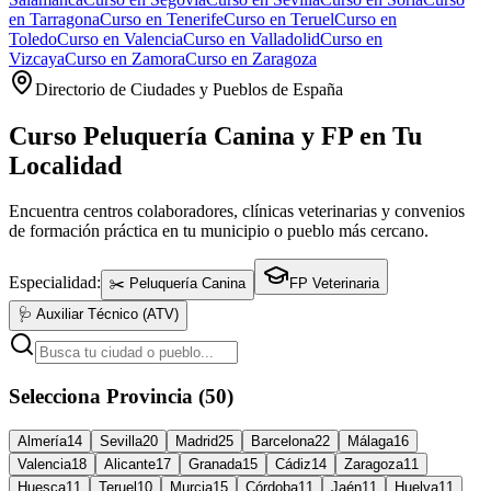
en
Tarragona
Curso en
Tenerife
Curso en
Teruel
Curso en
Toledo
Curso en
Valencia
Curso en
Valladolid
Curso en
Vizcaya
Curso en
Zamora
Curso en
Zaragoza
Directorio de Ciudades y Pueblos de España
Curso Peluquería Canina y FP en Tu
Localidad
Encuentra centros colaboradores, clínicas veterinarias y convenios
de formación práctica en tu municipio o pueblo más cercano.
Especialidad:
✂️ Peluquería Canina
FP Veterinaria
🩺 Auxiliar Técnico (ATV)
Selecciona Provincia (50)
Almería
14
Sevilla
20
Madrid
25
Barcelona
22
Málaga
16
Valencia
18
Alicante
17
Granada
15
Cádiz
14
Zaragoza
11
Huesca
11
Teruel
10
Murcia
15
Córdoba
11
Jaén
11
Huelva
11