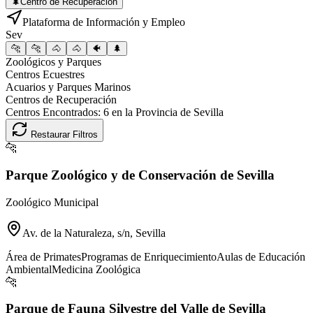
🌲
Centro de Recuperación
Plataforma de Información y Empleo
Sev
🐆
🐆
🐴
🐴
🐠
🌲
Zoológicos y Parques
Centros Ecuestres
Acuarios y Parques Marinos
Centros de Recuperación
Centros Encontrados:
6
en la Provincia de
Sevilla
Restaurar Filtros
🐆
Parque Zoológico y de Conservación de Sevilla
Zoológico Municipal
Av. de la Naturaleza, s/n, Sevilla
Área de Primates
Programas de Enriquecimiento
Aulas de Educación
Ambiental
Medicina Zoológica
🐆
Parque de Fauna Silvestre del Valle de Sevilla