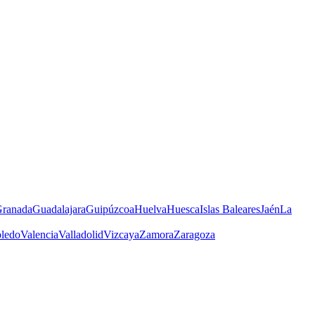
ranada
Guadalajara
Guipúzcoa
Huelva
Huesca
Islas Baleares
Jaén
La
ledo
Valencia
Valladolid
Vizcaya
Zamora
Zaragoza