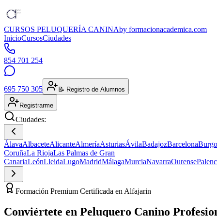
CURSOS PELUQUERÍA CANINA
by formacionacademica.com
Inicio
Cursos
Ciudades
854 701 254
695 750 305
📝 Registro de Alumnos
Registrarme
Ciudades:
Álava
Albacete
Alicante
Almería
Asturias
Ávila
Badajoz
Barcelona
Burgo
Coruña
La Rioja
Las Palmas de Gran
Canaria
León
Lleida
Lugo
Madrid
Málaga
Murcia
Navarra
Ourense
Palenc
Formación Premium Certificada en Alfajarin
Conviértete en
Peluquero Canino
Profesio