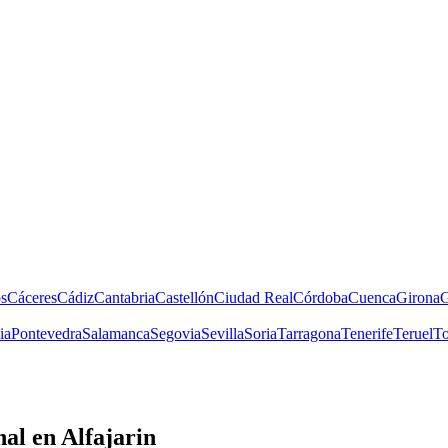
s
Cáceres
Cádiz
Cantabria
Castellón
Ciudad Real
Córdoba
Cuenca
Girona
G
ia
Pontevedra
Salamanca
Segovia
Sevilla
Soria
Tarragona
Tenerife
Teruel
To
nal
en Alfajarin