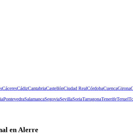
s
Cáceres
Cádiz
Cantabria
Castellón
Ciudad Real
Córdoba
Cuenca
Girona
G
ia
Pontevedra
Salamanca
Segovia
Sevilla
Soria
Tarragona
Tenerife
Teruel
To
nal
en Alerre