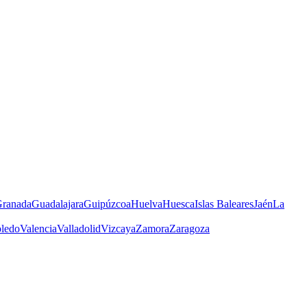
ranada
Guadalajara
Guipúzcoa
Huelva
Huesca
Islas Baleares
Jaén
La
ledo
Valencia
Valladolid
Vizcaya
Zamora
Zaragoza