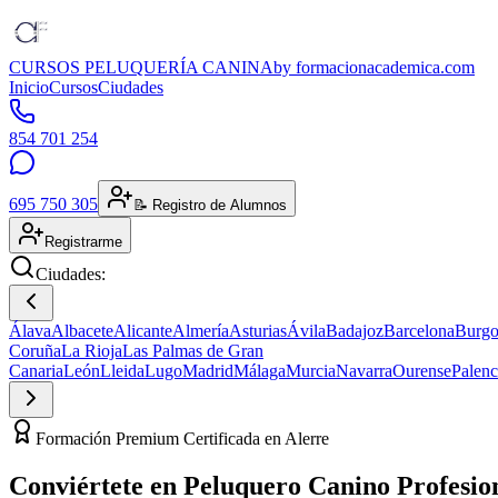
CURSOS PELUQUERÍA CANINA
by formacionacademica.com
Inicio
Cursos
Ciudades
854 701 254
695 750 305
📝 Registro de Alumnos
Registrarme
Ciudades:
Álava
Albacete
Alicante
Almería
Asturias
Ávila
Badajoz
Barcelona
Burgo
Coruña
La Rioja
Las Palmas de Gran
Canaria
León
Lleida
Lugo
Madrid
Málaga
Murcia
Navarra
Ourense
Palenc
Formación Premium Certificada en Alerre
Conviértete en
Peluquero Canino
Profesio