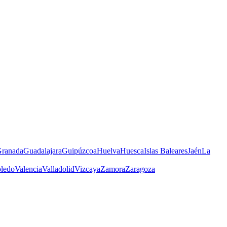
ranada
Guadalajara
Guipúzcoa
Huelva
Huesca
Islas Baleares
Jaén
La
ledo
Valencia
Valladolid
Vizcaya
Zamora
Zaragoza