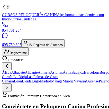
CURSOS PELUQUERÍA CANINA
by formacionacademica.com
Inicio
Cursos
Ciudades
854 701 254
695 750 305
📝 Registro de Alumnos
Registrarme
Ciudades:
Álava
Albacete
Alicante
Almería
Asturias
Ávila
Badajoz
Barcelona
Burgo
Coruña
La Rioja
Las Palmas de Gran
Canaria
León
Lleida
Lugo
Madrid
Málaga
Murcia
Navarra
Ourense
Palenc
Formación Premium Certificada en Alen
Conviértete en
Peluquero Canino
Profesio