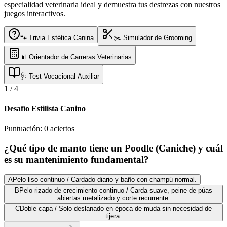
especialidad veterinaria ideal y demuestra tus destrezas con nuestros
juegos interactivos.
🐾 Trivia Estética Canina
✂️ Simulador de Grooming
📊 Orientador de Carreras Veterinarias
🩺 Test Vocacional Auxiliar
1
/
4
Desafío Estilista Canino
Puntuación:
0
aciertos
¿Qué tipo de manto tiene un Poodle (Caniche) y cuál
es su mantenimiento fundamental?
A
Pelo liso continuo / Cardado diario y baño con champú normal.
B
Pelo rizado de crecimiento continuo / Carda suave, peine de púas
abiertas metalizado y corte recurrente.
C
Doble capa / Solo deslanado en época de muda sin necesidad de
tijera.