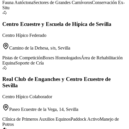
Fauna Autóctona
Sectores de Grandes Carnívoros
Conservación Ex-
Situ
🐴
Centro Ecuestre y Escuela de Hípica de Sevilla
Centro Hípico Federado
Camino de la Dehesa, s/n, Sevilla
Pistas de Competición
Boxes Homologados
Área de Rehabilitación
Equina
Soporte de Cría
🐴
Real Club de Enganches y Centro Ecuestre de
Sevilla
Centro Hípico Colaborador
Paseo Ecuestre de la Vega, 14, Sevilla
Clínica de Primeros Auxilios Equinos
Paddock Activo
Manejo de
Potros