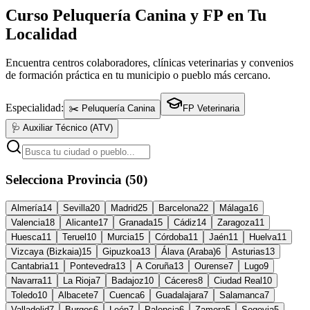
Curso Peluquería Canina y FP en Tu
Localidad
Encuentra centros colaboradores, clínicas veterinarias y convenios
de formación práctica en tu municipio o pueblo más cercano.
Especialidad:
✂️ Peluquería Canina
FP Veterinaria
🩺 Auxiliar Técnico (ATV)
Selecciona Provincia (50)
Almería
14
Sevilla
20
Madrid
25
Barcelona
22
Málaga
16
Valencia
18
Alicante
17
Granada
15
Cádiz
14
Zaragoza
11
Huesca
11
Teruel
10
Murcia
15
Córdoba
11
Jaén
11
Huelva
11
Vizcaya (Bizkaia)
15
Gipuzkoa
13
Álava (Araba)
6
Asturias
13
Cantabria
11
Pontevedra
13
A Coruña
13
Ourense
7
Lugo
9
Navarra
11
La Rioja
7
Badajoz
10
Cáceres
8
Ciudad Real
10
Toledo
10
Albacete
7
Cuenca
6
Guadalajara
7
Salamanca
7
Valladolid
7
Burgos
6
León
7
Palencia
6
Zamora
5
Segovia
5