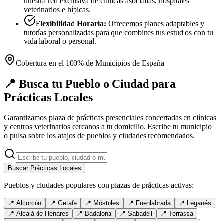
nuestra red exclusiva de clínicas asociadas, hospitales
veterinarios e hípicas.
Flexibilidad Horaria:
Ofrecemos planes adaptables y
tutorías personalizadas para que combines tus estudios con tu
vida laboral o personal.
Cobertura en el 100% de Municipios de España
📍 Busca tu Pueblo o Ciudad para
Prácticas Locales
Garantizamos plaza de prácticas presenciales concertadas en clínicas
y centros veterinarios cercanos a tu domicilio. Escribe tu municipio
o pulsa sobre los atajos de pueblos y ciudades recomendados.
Buscar Prácticas Locales
Pueblos y ciudades populares con plazas de prácticas activas:
📍
Alcorcón
📍
Getafe
📍
Móstoles
📍
Fuenlabrada
📍
Leganés
📍
Alcalá de Henares
📍
Badalona
📍
Sabadell
📍
Terrassa