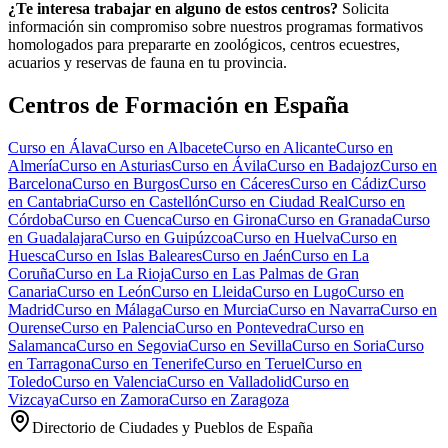
¿Te interesa trabajar en alguno de estos centros?
Solicita
información sin compromiso sobre nuestros programas formativos
homologados para prepararte en zoológicos, centros ecuestres,
acuarios y reservas de fauna en tu provincia.
Centros de Formación en España
Curso en
Álava
Curso en
Albacete
Curso en
Alicante
Curso en
Almería
Curso en
Asturias
Curso en
Ávila
Curso en
Badajoz
Curso en
Barcelona
Curso en
Burgos
Curso en
Cáceres
Curso en
Cádiz
Curso
en
Cantabria
Curso en
Castellón
Curso en
Ciudad Real
Curso en
Córdoba
Curso en
Cuenca
Curso en
Girona
Curso en
Granada
Curso
en
Guadalajara
Curso en
Guipúzcoa
Curso en
Huelva
Curso en
Huesca
Curso en
Islas Baleares
Curso en
Jaén
Curso en
La
Coruña
Curso en
La Rioja
Curso en
Las Palmas de Gran
Canaria
Curso en
León
Curso en
Lleida
Curso en
Lugo
Curso en
Madrid
Curso en
Málaga
Curso en
Murcia
Curso en
Navarra
Curso en
Ourense
Curso en
Palencia
Curso en
Pontevedra
Curso en
Salamanca
Curso en
Segovia
Curso en
Sevilla
Curso en
Soria
Curso
en
Tarragona
Curso en
Tenerife
Curso en
Teruel
Curso en
Toledo
Curso en
Valencia
Curso en
Valladolid
Curso en
Vizcaya
Curso en
Zamora
Curso en
Zaragoza
Directorio de Ciudades y Pueblos de España