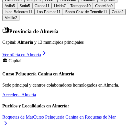
Ávila
5
Soria
5
Girona
11
Lleida
7
Tarragona
10
Castellón
9
Islas Baleares
11
Las Palmas
11
Santa Cruz de Tenerife
11
Ceuta
2
Melilla
2
Provincia de
Almería
Capital:
Almería
y
13
municipios principales
Ver oferta en
Almería
🏛️ Capital
Curso Peluquería Canina en Almería
Sede principal y centros colaboradores homologados en
Almería
.
Acceder a
Almería
Pueblos y Localidades en
Almería
:
Roquetas de Mar
Curso Peluquería Canina en Roquetas de Mar