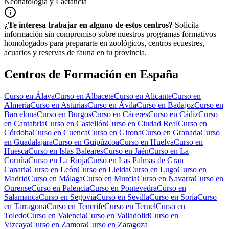
Neonatología y Lactancia
¿Te interesa trabajar en alguno de estos centros?
Solicita
información sin compromiso sobre nuestros programas formativos
homologados para prepararte en zoológicos, centros ecuestres,
acuarios y reservas de fauna en tu provincia.
Centros de Formación en España
Curso en
Álava
Curso en
Albacete
Curso en
Alicante
Curso en
Almería
Curso en
Asturias
Curso en
Ávila
Curso en
Badajoz
Curso en
Barcelona
Curso en
Burgos
Curso en
Cáceres
Curso en
Cádiz
Curso
en
Cantabria
Curso en
Castellón
Curso en
Ciudad Real
Curso en
Córdoba
Curso en
Cuenca
Curso en
Girona
Curso en
Granada
Curso
en
Guadalajara
Curso en
Guipúzcoa
Curso en
Huelva
Curso en
Huesca
Curso en
Islas Baleares
Curso en
Jaén
Curso en
La
Coruña
Curso en
La Rioja
Curso en
Las Palmas de Gran
Canaria
Curso en
León
Curso en
Lleida
Curso en
Lugo
Curso en
Madrid
Curso en
Málaga
Curso en
Murcia
Curso en
Navarra
Curso en
Ourense
Curso en
Palencia
Curso en
Pontevedra
Curso en
Salamanca
Curso en
Segovia
Curso en
Sevilla
Curso en
Soria
Curso
en
Tarragona
Curso en
Tenerife
Curso en
Teruel
Curso en
Toledo
Curso en
Valencia
Curso en
Valladolid
Curso en
Vizcaya
Curso en
Zamora
Curso en
Zaragoza