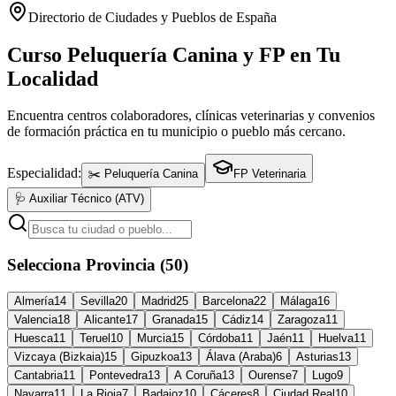
Directorio de Ciudades y Pueblos de España
Curso Peluquería Canina y FP en Tu
Localidad
Encuentra centros colaboradores, clínicas veterinarias y convenios
de formación práctica en tu municipio o pueblo más cercano.
Especialidad:
✂️ Peluquería Canina
FP Veterinaria
🩺 Auxiliar Técnico (ATV)
Selecciona Provincia (50)
Almería
14
Sevilla
20
Madrid
25
Barcelona
22
Málaga
16
Valencia
18
Alicante
17
Granada
15
Cádiz
14
Zaragoza
11
Huesca
11
Teruel
10
Murcia
15
Córdoba
11
Jaén
11
Huelva
11
Vizcaya (Bizkaia)
15
Gipuzkoa
13
Álava (Araba)
6
Asturias
13
Cantabria
11
Pontevedra
13
A Coruña
13
Ourense
7
Lugo
9
Navarra
11
La Rioja
7
Badajoz
10
Cáceres
8
Ciudad Real
10