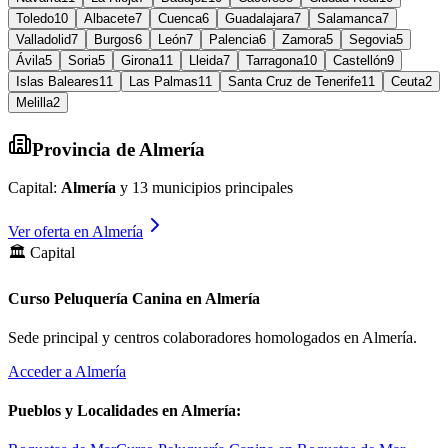
Toledo
10
Albacete
7
Cuenca
6
Guadalajara
7
Salamanca
7
Valladolid
7
Burgos
6
León
7
Palencia
6
Zamora
5
Segovia
5
Ávila
5
Soria
5
Girona
11
Lleida
7
Tarragona
10
Castellón
9
Islas Baleares
11
Las Palmas
11
Santa Cruz de Tenerife
11
Ceuta
2
Melilla
2
Provincia de
Almería
Capital:
Almería
y
13
municipios principales
Ver oferta en
Almería
🏛️ Capital
Curso Peluquería Canina en Almería
Sede principal y centros colaboradores homologados en
Almería
.
Acceder a
Almería
Pueblos y Localidades en
Almería
: