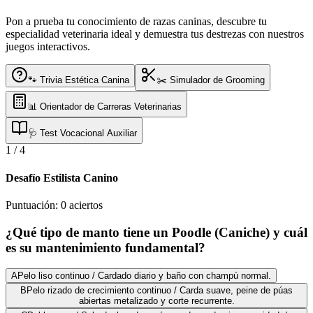
Pon a prueba tu conocimiento de razas caninas, descubre tu
especialidad veterinaria ideal y demuestra tus destrezas con nuestros
juegos interactivos.
🐾 Trivia Estética Canina
✂️ Simulador de Grooming
📊 Orientador de Carreras Veterinarias
🩺 Test Vocacional Auxiliar
1
/
4
Desafío Estilista Canino
Puntuación:
0
aciertos
¿Qué tipo de manto tiene un Poodle (Caniche) y cuál
es su mantenimiento fundamental?
A
Pelo liso continuo / Cardado diario y baño con champú normal.
B
Pelo rizado de crecimiento continuo / Carda suave, peine de púas
abiertas metalizado y corte recurrente.