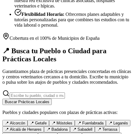
nuestra red exclusiva de clínicas asociadas, hospitales
veterinarios e hípicas.
Flexibilidad Horaria:
Ofrecemos planes adaptables y
tutorías personalizadas para que combines tus estudios con tu
vida laboral o personal.
Cobertura en el 100% de Municipios de España
📍 Busca tu Pueblo o Ciudad para
Prácticas Locales
Garantizamos plaza de prácticas presenciales concertadas en clínicas
y centros veterinarios cercanos a tu domicilio. Escribe tu municipio
o pulsa sobre los atajos de pueblos y ciudades recomendados.
Buscar Prácticas Locales
Pueblos y ciudades populares con plazas de prácticas activas:
📍
Alcorcón
📍
Getafe
📍
Móstoles
📍
Fuenlabrada
📍
Leganés
📍
Alcalá de Henares
📍
Badalona
📍
Sabadell
📍
Terrassa