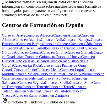
¿Te interesa trabajar en alguno de estos centros?
Solicita
información sin compromiso sobre nuestros programas formativos
homologados para prepararte en zoológicos, centros ecuestres,
acuarios y reservas de fauna en tu provincia.
Centros de Formación en España
Curso en
Álava
Curso en
Albacete
Curso en
Alicante
Curso en
Almería
Curso en
Asturias
Curso en
Ávila
Curso en
Badajoz
Curso en
Barcelona
Curso en
Burgos
Curso en
Cáceres
Curso en
Cádiz
Curso
en
Cantabria
Curso en
Castellón
Curso en
Ciudad Real
Curso en
Córdoba
Curso en
Cuenca
Curso en
Girona
Curso en
Granada
Curso
en
Guadalajara
Curso en
Guipúzcoa
Curso en
Huelva
Curso en
Huesca
Curso en
Islas Baleares
Curso en
Jaén
Curso en
La
Coruña
Curso en
La Rioja
Curso en
Las Palmas de Gran
Canaria
Curso en
León
Curso en
Lleida
Curso en
Lugo
Curso en
Madrid
Curso en
Málaga
Curso en
Murcia
Curso en
Navarra
Curso en
Ourense
Curso en
Palencia
Curso en
Pontevedra
Curso en
Salamanca
Curso en
Segovia
Curso en
Sevilla
Curso en
Soria
Curso
en
Tarragona
Curso en
Tenerife
Curso en
Teruel
Curso en
Toledo
Curso en
Valencia
Curso en
Valladolid
Curso en
Vizcaya
Curso en
Zamora
Curso en
Zaragoza
Directorio de Ciudades y Pueblos de España