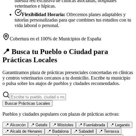
nuestra red exclusiva de clínicas asociadas, hospitales
veterinarios e hípicas.
Flexibilidad Horaria:
Ofrecemos planes adaptables y
tutorías personalizadas para que combines tus estudios con tu
vida laboral o personal.
Cobertura en el 100% de Municipios de España
📍 Busca tu Pueblo o Ciudad para
Prácticas Locales
Garantizamos plaza de prácticas presenciales concertadas en clínicas
y centros veterinarios cercanos a tu domicilio. Escribe tu municipio
o pulsa sobre los atajos de pueblos y ciudades recomendados.
Buscar Prácticas Locales
Pueblos y ciudades populares con plazas de prácticas activas:
📍
Alcorcón
📍
Getafe
📍
Móstoles
📍
Fuenlabrada
📍
Leganés
📍
Alcalá de Henares
📍
Badalona
📍
Sabadell
📍
Terrassa