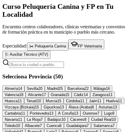
Curso Peluquería Canina y FP en Tu
Localidad
Encuentra centros colaboradores, clínicas veterinarias y convenios
de formación práctica en tu municipio o pueblo más cercano.
Especialidad:
✂️ Peluquería Canina
FP Veterinaria
🩺 Auxiliar Técnico (ATV)
Selecciona Provincia (50)
Almería
14
Sevilla
20
Madrid
25
Barcelona
22
Málaga
16
Valencia
18
Alicante
17
Granada
15
Cádiz
14
Zaragoza
11
Huesca
11
Teruel
10
Murcia
15
Córdoba
11
Jaén
11
Huelva
11
Vizcaya (Bizkaia)
15
Gipuzkoa
13
Álava (Araba)
6
Asturias
13
Cantabria
11
Pontevedra
13
A Coruña
13
Ourense
7
Lugo
9
Navarra
11
La Rioja
7
Badajoz
10
Cáceres
8
Ciudad Real
10
Toledo
10
Albacete
7
Cuenca
6
Guadalajara
7
Salamanca
7
Valladolid
7
Burgos
6
León
7
Palencia
6
Zamora
5
Segovia
5