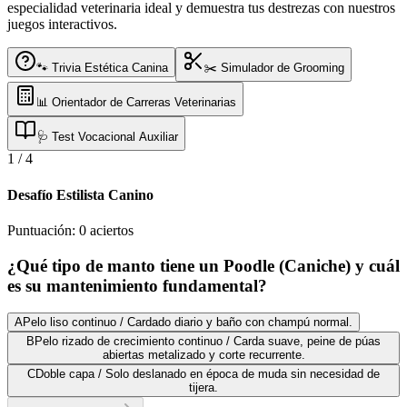
especialidad veterinaria ideal y demuestra tus destrezas con nuestros
juegos interactivos.
🐾 Trivia Estética Canina
✂️ Simulador de Grooming
📊 Orientador de Carreras Veterinarias
🩺 Test Vocacional Auxiliar
1
/
4
Desafío Estilista Canino
Puntuación:
0
aciertos
¿Qué tipo de manto tiene un Poodle (Caniche) y cuál
es su mantenimiento fundamental?
A
Pelo liso continuo / Cardado diario y baño con champú normal.
B
Pelo rizado de crecimiento continuo / Carda suave, peine de púas
abiertas metalizado y corte recurrente.
C
Doble capa / Solo deslanado en época de muda sin necesidad de
tijera.