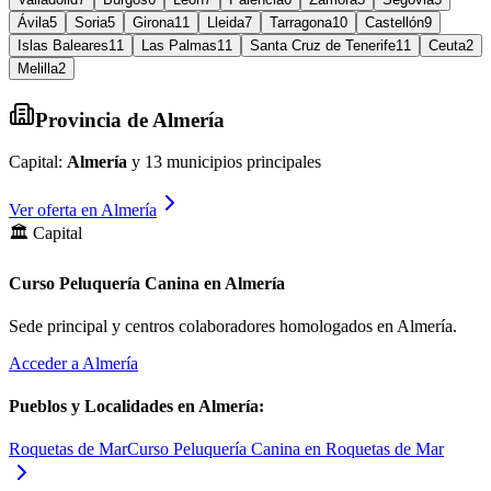
Ávila
5
Soria
5
Girona
11
Lleida
7
Tarragona
10
Castellón
9
Islas Baleares
11
Las Palmas
11
Santa Cruz de Tenerife
11
Ceuta
2
Melilla
2
Provincia de
Almería
Capital:
Almería
y
13
municipios principales
Ver oferta en
Almería
🏛️ Capital
Curso Peluquería Canina en Almería
Sede principal y centros colaboradores homologados en
Almería
.
Acceder a
Almería
Pueblos y Localidades en
Almería
:
Roquetas de Mar
Curso Peluquería Canina en Roquetas de Mar