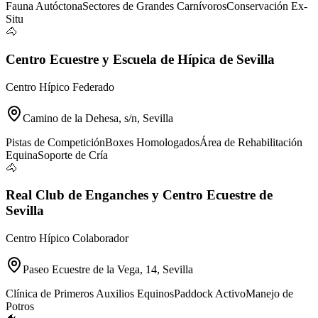
Fauna Autóctona
Sectores de Grandes Carnívoros
Conservación Ex-
Situ
🐴
Centro Ecuestre y Escuela de Hípica de Sevilla
Centro Hípico Federado
Camino de la Dehesa, s/n, Sevilla
Pistas de Competición
Boxes Homologados
Área de Rehabilitación
Equina
Soporte de Cría
🐴
Real Club de Enganches y Centro Ecuestre de
Sevilla
Centro Hípico Colaborador
Paseo Ecuestre de la Vega, 14, Sevilla
Clínica de Primeros Auxilios Equinos
Paddock Activo
Manejo de
Potros