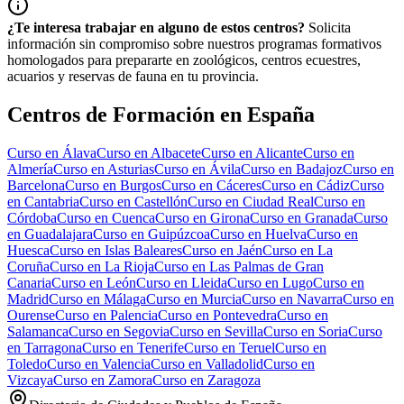
¿Te interesa trabajar en alguno de estos centros?
Solicita
información sin compromiso sobre nuestros programas formativos
homologados para prepararte en zoológicos, centros ecuestres,
acuarios y reservas de fauna en tu provincia.
Centros de Formación en España
Curso en
Álava
Curso en
Albacete
Curso en
Alicante
Curso en
Almería
Curso en
Asturias
Curso en
Ávila
Curso en
Badajoz
Curso en
Barcelona
Curso en
Burgos
Curso en
Cáceres
Curso en
Cádiz
Curso
en
Cantabria
Curso en
Castellón
Curso en
Ciudad Real
Curso en
Córdoba
Curso en
Cuenca
Curso en
Girona
Curso en
Granada
Curso
en
Guadalajara
Curso en
Guipúzcoa
Curso en
Huelva
Curso en
Huesca
Curso en
Islas Baleares
Curso en
Jaén
Curso en
La
Coruña
Curso en
La Rioja
Curso en
Las Palmas de Gran
Canaria
Curso en
León
Curso en
Lleida
Curso en
Lugo
Curso en
Madrid
Curso en
Málaga
Curso en
Murcia
Curso en
Navarra
Curso en
Ourense
Curso en
Palencia
Curso en
Pontevedra
Curso en
Salamanca
Curso en
Segovia
Curso en
Sevilla
Curso en
Soria
Curso
en
Tarragona
Curso en
Tenerife
Curso en
Teruel
Curso en
Toledo
Curso en
Valencia
Curso en
Valladolid
Curso en
Vizcaya
Curso en
Zamora
Curso en
Zaragoza