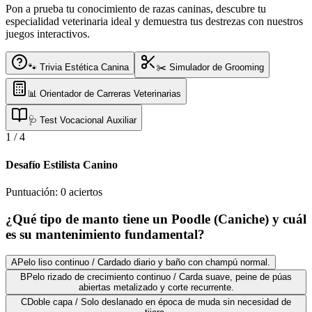
Pon a prueba tu conocimiento de razas caninas, descubre tu
especialidad veterinaria ideal y demuestra tus destrezas con nuestros
juegos interactivos.
🐾 Trivia Estética Canina
✂️ Simulador de Grooming
📊 Orientador de Carreras Veterinarias
🩺 Test Vocacional Auxiliar
1
/
4
Desafío Estilista Canino
Puntuación:
0
aciertos
¿Qué tipo de manto tiene un Poodle (Caniche) y cuál
es su mantenimiento fundamental?
A
Pelo liso continuo / Cardado diario y baño con champú normal.
B
Pelo rizado de crecimiento continuo / Carda suave, peine de púas
abiertas metalizado y corte recurrente.
C
Doble capa / Solo deslanado en época de muda sin necesidad de