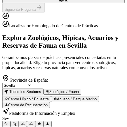
tijera.
Siguiente Pregunta
Localizador Homologado de Centros de Prácticas
Explora Zoológicos, Hípicas, Acuarios y
Reservas de Fauna
en Sevilla
Garantizamos plazas de prácticas presenciales concertadas en tu
propia localidad. Elige tu provincia para ver centros zoológicos,
hípicas, acuarios y reservas naturales con convenios activos.
Provincia de España:
🌍 Todos los Sectores
🐆
Zoológico / Fauna
🐴
Centro Hípico / Ecuestre
🐠
Acuario / Parque Marino
🌲
Centro de Recuperación
Plataforma de Información y Empleo
Sev
🐆
🐆
🐴
🐴
🐠
🌲