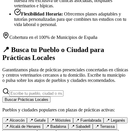
nuestra red exclusiva de clínicas asociadas, hospitales
veterinarios e hípicas.
Flexibilidad Horaria:
Ofrecemos planes adaptables y
tutorías personalizadas para que combines tus estudios con tu
vida laboral o personal.
Cobertura en el 100% de Municipios de España
📍 Busca tu Pueblo o Ciudad para
Prácticas Locales
Garantizamos plaza de prácticas presenciales concertadas en clínicas
y centros veterinarios cercanos a tu domicilio. Escribe tu municipio
o pulsa sobre los atajos de pueblos y ciudades recomendados.
Buscar Prácticas Locales
Pueblos y ciudades populares con plazas de prácticas activas:
📍
Alcorcón
📍
Getafe
📍
Móstoles
📍
Fuenlabrada
📍
Leganés
📍
Alcalá de Henares
📍
Badalona
📍
Sabadell
📍
Terrassa