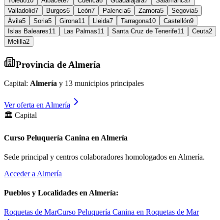
Toledo
10
Albacete
7
Cuenca
6
Guadalajara
7
Salamanca
7
Valladolid
7
Burgos
6
León
7
Palencia
6
Zamora
5
Segovia
5
Ávila
5
Soria
5
Girona
11
Lleida
7
Tarragona
10
Castellón
9
Islas Baleares
11
Las Palmas
11
Santa Cruz de Tenerife
11
Ceuta
2
Melilla
2
Provincia de
Almería
Capital:
Almería
y
13
municipios principales
Ver oferta en
Almería
🏛️ Capital
Curso Peluquería Canina en Almería
Sede principal y centros colaboradores homologados en
Almería
.
Acceder a
Almería
Pueblos y Localidades en
Almería
:
Roquetas de Mar
Curso Peluquería Canina en Roquetas de Mar