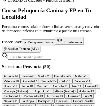
Directorio de Ciudades y Pueblos de España
Curso Peluquería Canina y FP en Tu
Localidad
Encuentra centros colaboradores, clínicas veterinarias y convenios
de formación práctica en tu municipio o pueblo más cercano.
Especialidad:
✂️ Peluquería Canina
FP Veterinaria
🩺 Auxiliar Técnico (ATV)
Selecciona Provincia (50)
Almería
14
Sevilla
20
Madrid
25
Barcelona
22
Málaga
16
Valencia
18
Alicante
17
Granada
15
Cádiz
14
Zaragoza
11
Huesca
11
Teruel
10
Murcia
15
Córdoba
11
Jaén
11
Huelva
11
Vizcaya (Bizkaia)
15
Gipuzkoa
13
Álava (Araba)
6
Asturias
13
Cantabria
11
Pontevedra
13
A Coruña
13
Ourense
7
Lugo
9
Navarra
11
La Rioja
7
Badajoz
10
Cáceres
8
Ciudad Real
10