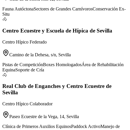
Fauna Autóctona
Sectores de Grandes Carnívoros
Conservación Ex-
Situ
🐴
Centro Ecuestre y Escuela de Hípica de Sevilla
Centro Hípico Federado
Camino de la Dehesa, s/n, Sevilla
Pistas de Competición
Boxes Homologados
Área de Rehabilitación
Equina
Soporte de Cría
🐴
Real Club de Enganches y Centro Ecuestre de
Sevilla
Centro Hípico Colaborador
Paseo Ecuestre de la Vega, 14, Sevilla
Clínica de Primeros Auxilios Equinos
Paddock Activo
Manejo de