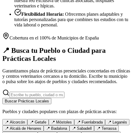
nuestra red exclusiva de clínicas asociadas, hospitales
veterinarios e hípicas.
Flexibilidad Horaria:
Ofrecemos planes adaptables y
tutorías personalizadas para que combines tus estudios con tu
vida laboral o personal.
Cobertura en el 100% de Municipios de España
📍 Busca tu Pueblo o Ciudad para
Prácticas Locales
Garantizamos plaza de prácticas presenciales concertadas en clínicas
y centros veterinarios cercanos a tu domicilio. Escribe tu municipio
o pulsa sobre los atajos de pueblos y ciudades recomendados.
Buscar Prácticas Locales
Pueblos y ciudades populares con plazas de prácticas activas:
📍
Alcorcón
📍
Getafe
📍
Móstoles
📍
Fuenlabrada
📍
Leganés
📍
Alcalá de Henares
📍
Badalona
📍
Sabadell
📍
Terrassa