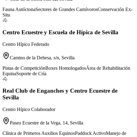
Fauna Autóctona
Sectores de Grandes Carnívoros
Conservación Ex-
Situ
🐴
Centro Ecuestre y Escuela de Hípica de Sevilla
Centro Hípico Federado
Camino de la Dehesa, s/n, Sevilla
Pistas de Competición
Boxes Homologados
Área de Rehabilitación
Equina
Soporte de Cría
🐴
Real Club de Enganches y Centro Ecuestre de
Sevilla
Centro Hípico Colaborador
Paseo Ecuestre de la Vega, 14, Sevilla
Clínica de Primeros Auxilios Equinos
Paddock Activo
Manejo de