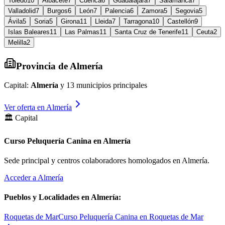
Toledo
10
Albacete
7
Cuenca
6
Guadalajara
7
Salamanca
7
Valladolid
7
Burgos
6
León
7
Palencia
6
Zamora
5
Segovia
5
Ávila
5
Soria
5
Girona
11
Lleida
7
Tarragona
10
Castellón
9
Islas Baleares
11
Las Palmas
11
Santa Cruz de Tenerife
11
Ceuta
2
Melilla
2
Provincia de
Almería
Capital:
Almería
y
13
municipios principales
Ver oferta en
Almería
🏛️ Capital
Curso Peluquería Canina en Almería
Sede principal y centros colaboradores homologados en
Almería
.
Acceder a
Almería
Pueblos y Localidades en
Almería
:
Roquetas de Mar
Curso Peluquería Canina en Roquetas de Mar