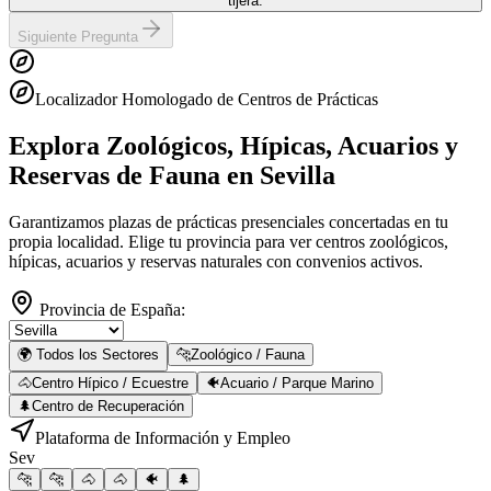
tijera.
Siguiente Pregunta
Localizador Homologado de Centros de Prácticas
Explora Zoológicos, Hípicas, Acuarios y
Reservas de Fauna
en Sevilla
Garantizamos plazas de prácticas presenciales concertadas en tu
propia localidad. Elige tu provincia para ver centros zoológicos,
hípicas, acuarios y reservas naturales con convenios activos.
Provincia de España:
🌍 Todos los Sectores
🐆
Zoológico / Fauna
🐴
Centro Hípico / Ecuestre
🐠
Acuario / Parque Marino
🌲
Centro de Recuperación
Plataforma de Información y Empleo
Sev
🐆
🐆
🐴
🐴
🐠
🌲