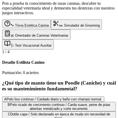
Pon a prueba tu conocimiento de razas caninas, descubre tu
especialidad veterinaria ideal y demuestra tus destrezas con nuestros
juegos interactivos.
🐾 Trivia Estética Canina
✂️ Simulador de Grooming
📊 Orientador de Carreras Veterinarias
🩺 Test Vocacional Auxiliar
1
/
4
Desafío Estilista Canino
Puntuación:
0
aciertos
¿Qué tipo de manto tiene un Poodle (Caniche) y cuál
es su mantenimiento fundamental?
A
Pelo liso continuo / Cardado diario y baño con champú normal.
B
Pelo rizado de crecimiento continuo / Carda suave, peine de púas
abiertas metalizado y corte recurrente.
C
Doble capa / Solo deslanado en época de muda sin necesidad de