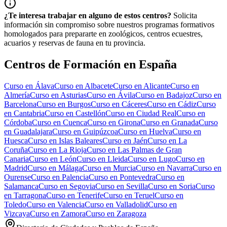
¿Te interesa trabajar en alguno de estos centros?
Solicita
información sin compromiso sobre nuestros programas formativos
homologados para prepararte en zoológicos, centros ecuestres,
acuarios y reservas de fauna en tu provincia.
Centros de Formación en España
Curso en
Álava
Curso en
Albacete
Curso en
Alicante
Curso en
Almería
Curso en
Asturias
Curso en
Ávila
Curso en
Badajoz
Curso en
Barcelona
Curso en
Burgos
Curso en
Cáceres
Curso en
Cádiz
Curso
en
Cantabria
Curso en
Castellón
Curso en
Ciudad Real
Curso en
Córdoba
Curso en
Cuenca
Curso en
Girona
Curso en
Granada
Curso
en
Guadalajara
Curso en
Guipúzcoa
Curso en
Huelva
Curso en
Huesca
Curso en
Islas Baleares
Curso en
Jaén
Curso en
La
Coruña
Curso en
La Rioja
Curso en
Las Palmas de Gran
Canaria
Curso en
León
Curso en
Lleida
Curso en
Lugo
Curso en
Madrid
Curso en
Málaga
Curso en
Murcia
Curso en
Navarra
Curso en
Ourense
Curso en
Palencia
Curso en
Pontevedra
Curso en
Salamanca
Curso en
Segovia
Curso en
Sevilla
Curso en
Soria
Curso
en
Tarragona
Curso en
Tenerife
Curso en
Teruel
Curso en
Toledo
Curso en
Valencia
Curso en
Valladolid
Curso en
Vizcaya
Curso en
Zamora
Curso en
Zaragoza