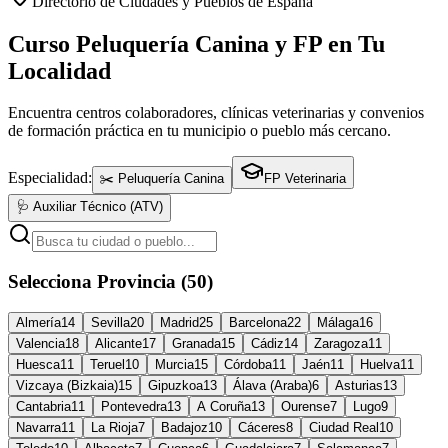
Directorio de Ciudades y Pueblos de España
Curso Peluquería Canina y FP en Tu
Localidad
Encuentra centros colaboradores, clínicas veterinarias y convenios
de formación práctica en tu municipio o pueblo más cercano.
Especialidad:
✂️ Peluquería Canina
FP Veterinaria
🩺 Auxiliar Técnico (ATV)
Selecciona Provincia (50)
Almería
14
Sevilla
20
Madrid
25
Barcelona
22
Málaga
16
Valencia
18
Alicante
17
Granada
15
Cádiz
14
Zaragoza
11
Huesca
11
Teruel
10
Murcia
15
Córdoba
11
Jaén
11
Huelva
11
Vizcaya (Bizkaia)
15
Gipuzkoa
13
Álava (Araba)
6
Asturias
13
Cantabria
11
Pontevedra
13
A Coruña
13
Ourense
7
Lugo
9
Navarra
11
La Rioja
7
Badajoz
10
Cáceres
8
Ciudad Real
10