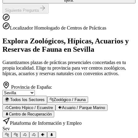
tijera.
Siguiente Pregunta
Localizador Homologado de Centros de Prácticas
Explora Zoológicos, Hípicas, Acuarios y
Reservas de Fauna
en Sevilla
Garantizamos plazas de prácticas presenciales concertadas en tu
propia localidad. Elige tu provincia para ver centros zoológicos,
hípicas, acuarios y reservas naturales con convenios activos.
Provincia de España:
🌍 Todos los Sectores
🐆
Zoológico / Fauna
🐴
Centro Hípico / Ecuestre
🐠
Acuario / Parque Marino
🌲
Centro de Recuperación
Plataforma de Información y Empleo
Sev
🐆
🐆
🐴
🐴
🐠
🌲