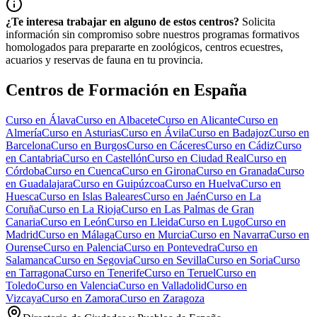
¿Te interesa trabajar en alguno de estos centros?
Solicita
información sin compromiso sobre nuestros programas formativos
homologados para prepararte en zoológicos, centros ecuestres,
acuarios y reservas de fauna en tu provincia.
Centros de Formación en España
Curso en
Álava
Curso en
Albacete
Curso en
Alicante
Curso en
Almería
Curso en
Asturias
Curso en
Ávila
Curso en
Badajoz
Curso en
Barcelona
Curso en
Burgos
Curso en
Cáceres
Curso en
Cádiz
Curso
en
Cantabria
Curso en
Castellón
Curso en
Ciudad Real
Curso en
Córdoba
Curso en
Cuenca
Curso en
Girona
Curso en
Granada
Curso
en
Guadalajara
Curso en
Guipúzcoa
Curso en
Huelva
Curso en
Huesca
Curso en
Islas Baleares
Curso en
Jaén
Curso en
La
Coruña
Curso en
La Rioja
Curso en
Las Palmas de Gran
Canaria
Curso en
León
Curso en
Lleida
Curso en
Lugo
Curso en
Madrid
Curso en
Málaga
Curso en
Murcia
Curso en
Navarra
Curso en
Ourense
Curso en
Palencia
Curso en
Pontevedra
Curso en
Salamanca
Curso en
Segovia
Curso en
Sevilla
Curso en
Soria
Curso
en
Tarragona
Curso en
Tenerife
Curso en
Teruel
Curso en
Toledo
Curso en
Valencia
Curso en
Valladolid
Curso en
Vizcaya
Curso en
Zamora
Curso en
Zaragoza