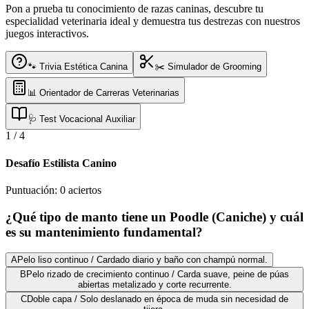
Pon a prueba tu conocimiento de razas caninas, descubre tu
especialidad veterinaria ideal y demuestra tus destrezas con nuestros
juegos interactivos.
🐾 Trivia Estética Canina
✂️ Simulador de Grooming
📊 Orientador de Carreras Veterinarias
🩺 Test Vocacional Auxiliar
1
/
4
Desafío Estilista Canino
Puntuación:
0
aciertos
¿Qué tipo de manto tiene un Poodle (Caniche) y cuál
es su mantenimiento fundamental?
A
Pelo liso continuo / Cardado diario y baño con champú normal.
B
Pelo rizado de crecimiento continuo / Carda suave, peine de púas
abiertas metalizado y corte recurrente.
C
Doble capa / Solo deslanado en época de muda sin necesidad de