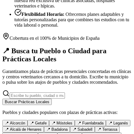
nuestra red exclusiva de clínicas asociadas, hospitales
veterinarios e hípicas.
Flexibilidad Horaria:
Ofrecemos planes adaptables y
tutorías personalizadas para que combines tus estudios con tu
vida laboral o personal.
Cobertura en el 100% de Municipios de España
📍 Busca tu Pueblo o Ciudad para
Prácticas Locales
Garantizamos plaza de prácticas presenciales concertadas en clínicas
y centros veterinarios cercanos a tu domicilio. Escribe tu municipio
o pulsa sobre los atajos de pueblos y ciudades recomendados.
Buscar Prácticas Locales
Pueblos y ciudades populares con plazas de prácticas activas:
📍
Alcorcón
📍
Getafe
📍
Móstoles
📍
Fuenlabrada
📍
Leganés
📍
Alcalá de Henares
📍
Badalona
📍
Sabadell
📍
Terrassa