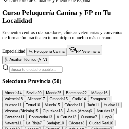
Directorio de Ciudades y Pueblos de España
Curso Peluquería Canina y FP en Tu
Localidad
Encuentra centros colaboradores, clínicas veterinarias y convenios
de formación práctica en tu municipio o pueblo más cercano.
Especialidad:
✂️ Peluquería Canina
FP Veterinaria
🩺 Auxiliar Técnico (ATV)
Selecciona Provincia (50)
Almería
14
Sevilla
20
Madrid
25
Barcelona
22
Málaga
16
Valencia
18
Alicante
17
Granada
15
Cádiz
14
Zaragoza
11
Huesca
11
Teruel
10
Murcia
15
Córdoba
11
Jaén
11
Huelva
11
Vizcaya (Bizkaia)
15
Gipuzkoa
13
Álava (Araba)
6
Asturias
13
Cantabria
11
Pontevedra
13
A Coruña
13
Ourense
7
Lugo
9
Navarra
11
La Rioja
7
Badajoz
10
Cáceres
8
Ciudad Real
10