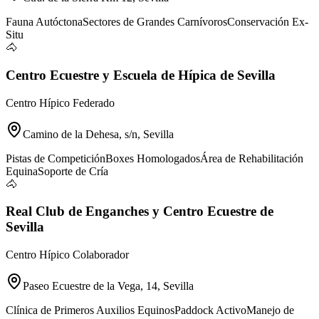
Fauna Autóctona
Sectores de Grandes Carnívoros
Conservación Ex-
Situ
🐴
Centro Ecuestre y Escuela de Hípica de Sevilla
Centro Hípico Federado
Camino de la Dehesa, s/n, Sevilla
Pistas de Competición
Boxes Homologados
Área de Rehabilitación
Equina
Soporte de Cría
🐴
Real Club de Enganches y Centro Ecuestre de
Sevilla
Centro Hípico Colaborador
Paseo Ecuestre de la Vega, 14, Sevilla
Clínica de Primeros Auxilios Equinos
Paddock Activo
Manejo de