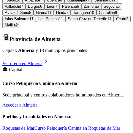
Toledo
10
Albacete
7
Cuenca
6
Guadalajara
7
Salamanca
7
Valladolid
7
Burgos
6
León
7
Palencia
6
Zamora
5
Segovia
5
Ávila
5
Soria
5
Girona
11
Lleida
7
Tarragona
10
Castellón
9
Islas Baleares
11
Las Palmas
11
Santa Cruz de Tenerife
11
Ceuta
2
Melilla
2
Provincia de
Almería
Capital:
Almería
y
13
municipios principales
Ver oferta en
Almería
🏛️ Capital
Curso Peluquería Canina en Almería
Sede principal y centros colaboradores homologados en
Almería
.
Acceder a
Almería
Pueblos y Localidades en
Almería
:
Roquetas de Mar
Curso Peluquería Canina en Roquetas de Mar