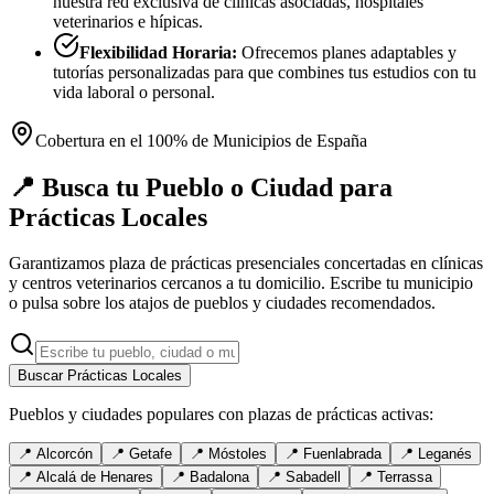
nuestra red exclusiva de clínicas asociadas, hospitales
veterinarios e hípicas.
Flexibilidad Horaria:
Ofrecemos planes adaptables y
tutorías personalizadas para que combines tus estudios con tu
vida laboral o personal.
Cobertura en el 100% de Municipios de España
📍 Busca tu Pueblo o Ciudad para
Prácticas Locales
Garantizamos plaza de prácticas presenciales concertadas en clínicas
y centros veterinarios cercanos a tu domicilio. Escribe tu municipio
o pulsa sobre los atajos de pueblos y ciudades recomendados.
Buscar Prácticas Locales
Pueblos y ciudades populares con plazas de prácticas activas:
📍
Alcorcón
📍
Getafe
📍
Móstoles
📍
Fuenlabrada
📍
Leganés
📍
Alcalá de Henares
📍
Badalona
📍
Sabadell
📍
Terrassa