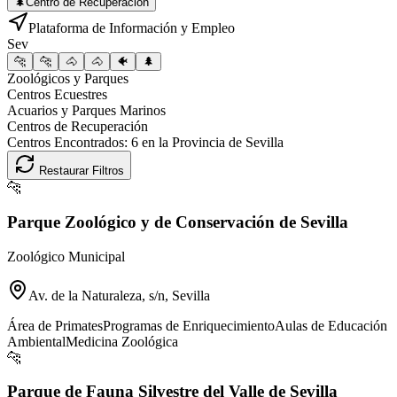
🌲
Centro de Recuperación
Plataforma de Información y Empleo
Sev
🐆
🐆
🐴
🐴
🐠
🌲
Zoológicos y Parques
Centros Ecuestres
Acuarios y Parques Marinos
Centros de Recuperación
Centros Encontrados:
6
en la Provincia de
Sevilla
Restaurar Filtros
🐆
Parque Zoológico y de Conservación de Sevilla
Zoológico Municipal
Av. de la Naturaleza, s/n, Sevilla
Área de Primates
Programas de Enriquecimiento
Aulas de Educación
Ambiental
Medicina Zoológica
🐆
Parque de Fauna Silvestre del Valle de Sevilla