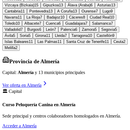
Vizcaya (Bizkaia)
15
Gipuzkoa
13
Álava (Araba)
6
Asturias
13
Cantabria
11
Pontevedra
13
A Coruña
13
Ourense
7
Lugo
9
Navarra
11
La Rioja
7
Badajoz
10
Cáceres
8
Ciudad Real
10
Toledo
10
Albacete
7
Cuenca
6
Guadalajara
7
Salamanca
7
Valladolid
7
Burgos
6
León
7
Palencia
6
Zamora
5
Segovia
5
Ávila
5
Soria
5
Girona
11
Lleida
7
Tarragona
10
Castellón
9
Islas Baleares
11
Las Palmas
11
Santa Cruz de Tenerife
11
Ceuta
2
Melilla
2
Provincia de
Almería
Capital:
Almería
y
13
municipios principales
Ver oferta en
Almería
🏛️ Capital
Curso Peluquería Canina en Almería
Sede principal y centros colaboradores homologados en
Almería
.
Acceder a
Almería