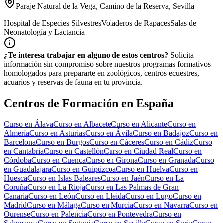
Paraje Natural de la Vega, Camino de la Reserva, Sevilla
Hospital de Especies Silvestres
Voladeros de Rapaces
Salas de
Neonatología y Lactancia
¿Te interesa trabajar en alguno de estos centros?
Solicita
información sin compromiso sobre nuestros programas formativos
homologados para prepararte en zoológicos, centros ecuestres,
acuarios y reservas de fauna en tu provincia.
Centros de Formación en España
Curso en
Álava
Curso en
Albacete
Curso en
Alicante
Curso en
Almería
Curso en
Asturias
Curso en
Ávila
Curso en
Badajoz
Curso en
Barcelona
Curso en
Burgos
Curso en
Cáceres
Curso en
Cádiz
Curso
en
Cantabria
Curso en
Castellón
Curso en
Ciudad Real
Curso en
Córdoba
Curso en
Cuenca
Curso en
Girona
Curso en
Granada
Curso
en
Guadalajara
Curso en
Guipúzcoa
Curso en
Huelva
Curso en
Huesca
Curso en
Islas Baleares
Curso en
Jaén
Curso en
La
Coruña
Curso en
La Rioja
Curso en
Las Palmas de Gran
Canaria
Curso en
León
Curso en
Lleida
Curso en
Lugo
Curso en
Madrid
Curso en
Málaga
Curso en
Murcia
Curso en
Navarra
Curso en
Ourense
Curso en
Palencia
Curso en
Pontevedra
Curso en
Salamanca
Curso en
Segovia
Curso en
Sevilla
Curso en
Soria
Curso