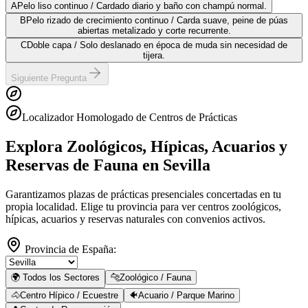
A
Pelo liso continuo / Cardado diario y baño con champú normal.
B
Pelo rizado de crecimiento continuo / Carda suave, peine de púas
abiertas metalizado y corte recurrente.
C
Doble capa / Solo deslanado en época de muda sin necesidad de
tijera.
Siguiente Pregunta
Localizador Homologado de Centros de Prácticas
Explora Zoológicos, Hípicas, Acuarios y
Reservas de Fauna
en Sevilla
Garantizamos plazas de prácticas presenciales concertadas en tu
propia localidad. Elige tu provincia para ver centros zoológicos,
hípicas, acuarios y reservas naturales con convenios activos.
Provincia de España:
🌍 Todos los Sectores
🐆
Zoológico / Fauna
🐴
Centro Hípico / Ecuestre
🐠
Acuario / Parque Marino