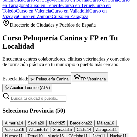
en
Tarragona
Curso en
Tenerife
Curso en
Teruel
Curso en
Toledo
Curso en
Valencia
Curso en
Valladolid
Curso en
Vizcaya
Curso en
Zamora
Curso en
Zaragoza
Directorio de Ciudades y Pueblos de España
Curso Peluquería Canina y FP en Tu
Localidad
Encuentra centros colaboradores, clínicas veterinarias y convenios
de formación práctica en tu municipio o pueblo más cercano.
Especialidad:
✂️ Peluquería Canina
FP Veterinaria
🩺 Auxiliar Técnico (ATV)
Selecciona Provincia (50)
Almería
14
Sevilla
20
Madrid
25
Barcelona
22
Málaga
16
Valencia
18
Alicante
17
Granada
15
Cádiz
14
Zaragoza
11
Huesca
11
Teruel
10
Murcia
15
Córdoba
11
Jaén
11
Huelva
11