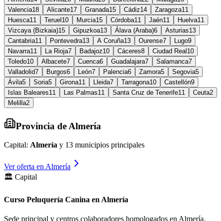
Valencia
18
Alicante
17
Granada
15
Cádiz
14
Zaragoza
11
Huesca
11
Teruel
10
Murcia
15
Córdoba
11
Jaén
11
Huelva
11
Vizcaya (Bizkaia)
15
Gipuzkoa
13
Álava (Araba)
6
Asturias
13
Cantabria
11
Pontevedra
13
A Coruña
13
Ourense
7
Lugo
9
Navarra
11
La Rioja
7
Badajoz
10
Cáceres
8
Ciudad Real
10
Toledo
10
Albacete
7
Cuenca
6
Guadalajara
7
Salamanca
7
Valladolid
7
Burgos
6
León
7
Palencia
6
Zamora
5
Segovia
5
Ávila
5
Soria
5
Girona
11
Lleida
7
Tarragona
10
Castellón
9
Islas Baleares
11
Las Palmas
11
Santa Cruz de Tenerife
11
Ceuta
2
Melilla
2
Provincia de
Almería
Capital:
Almería
y
13
municipios principales
Ver oferta en
Almería
🏛️ Capital
Curso Peluquería Canina en Almería
Sede principal y centros colaboradores homologados en
Almería
.