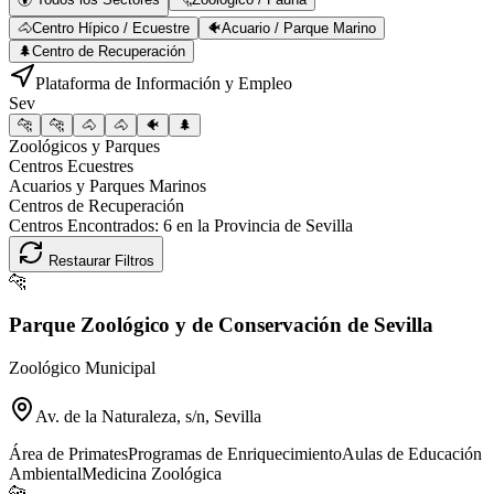
🐴
Centro Hípico / Ecuestre
🐠
Acuario / Parque Marino
🌲
Centro de Recuperación
Plataforma de Información y Empleo
Sev
🐆
🐆
🐴
🐴
🐠
🌲
Zoológicos y Parques
Centros Ecuestres
Acuarios y Parques Marinos
Centros de Recuperación
Centros Encontrados:
6
en la Provincia de
Sevilla
Restaurar Filtros
🐆
Parque Zoológico y de Conservación de Sevilla
Zoológico Municipal
Av. de la Naturaleza, s/n, Sevilla
Área de Primates
Programas de Enriquecimiento
Aulas de Educación
Ambiental
Medicina Zoológica
🐆