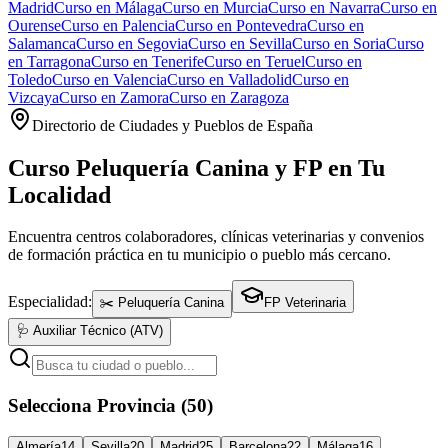
Madrid
Curso en
Málaga
Curso en
Murcia
Curso en
Navarra
Curso en
Ourense
Curso en
Palencia
Curso en
Pontevedra
Curso en
Salamanca
Curso en
Segovia
Curso en
Sevilla
Curso en
Soria
Curso
en
Tarragona
Curso en
Tenerife
Curso en
Teruel
Curso en
Toledo
Curso en
Valencia
Curso en
Valladolid
Curso en
Vizcaya
Curso en
Zamora
Curso en
Zaragoza
Directorio de Ciudades y Pueblos de España
Curso Peluquería Canina y FP en Tu
Localidad
Encuentra centros colaboradores, clínicas veterinarias y convenios
de formación práctica en tu municipio o pueblo más cercano.
Especialidad:
✂️ Peluquería Canina
FP Veterinaria
🩺 Auxiliar Técnico (ATV)
Selecciona Provincia (50)
Almería
14
Sevilla
20
Madrid
25
Barcelona
22
Málaga
16