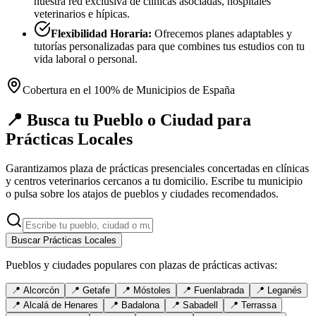
nuestra red exclusiva de clínicas asociadas, hospitales
veterinarios e hípicas.
Flexibilidad Horaria:
Ofrecemos planes adaptables y
tutorías personalizadas para que combines tus estudios con tu
vida laboral o personal.
Cobertura en el 100% de Municipios de España
📍 Busca tu Pueblo o Ciudad para
Prácticas Locales
Garantizamos plaza de prácticas presenciales concertadas en clínicas
y centros veterinarios cercanos a tu domicilio. Escribe tu municipio
o pulsa sobre los atajos de pueblos y ciudades recomendados.
Buscar Prácticas Locales
Pueblos y ciudades populares con plazas de prácticas activas:
📍
Alcorcón
📍
Getafe
📍
Móstoles
📍
Fuenlabrada
📍
Leganés
📍
Alcalá de Henares
📍
Badalona
📍
Sabadell
📍
Terrassa