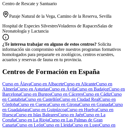
Centro de Rescate y Santuario
Paraje Natural de la Vega, Camino de la Reserva, Sevilla
Hospital de Especies Silvestres
Voladeros de Rapaces
Salas de
Neonatología y Lactancia
¿Te interesa trabajar en alguno de estos centros?
Solicita
información sin compromiso sobre nuestros programas formativos
homologados para prepararte en zoológicos, centros ecuestres,
acuarios y reservas de fauna en tu provincia.
Centros de Formación en España
Curso en
Álava
Curso en
Albacete
Curso en
Alicante
Curso en
Almería
Curso en
Asturias
Curso en
Ávila
Curso en
Badajoz
Curso en
Barcelona
Curso en
Burgos
Curso en
Cáceres
Curso en
Cádiz
Curso
en
Cantabria
Curso en
Castellón
Curso en
Ciudad Real
Curso en
Córdoba
Curso en
Cuenca
Curso en
Girona
Curso en
Granada
Curso
en
Guadalajara
Curso en
Guipúzcoa
Curso en
Huelva
Curso en
Huesca
Curso en
Islas Baleares
Curso en
Jaén
Curso en
La
Coruña
Curso en
La Rioja
Curso en
Las Palmas de Gran
Canaria
Curso en
León
Curso en
Lleida
Curso en
Lugo
Curso en