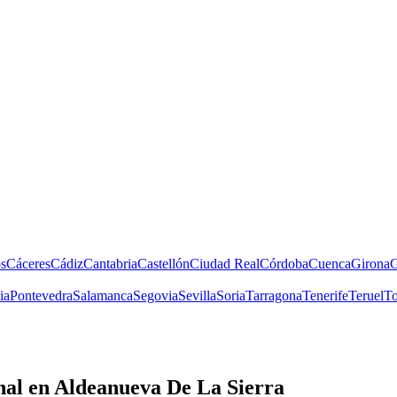
s
Cáceres
Cádiz
Cantabria
Castellón
Ciudad Real
Córdoba
Cuenca
Girona
G
ia
Pontevedra
Salamanca
Segovia
Sevilla
Soria
Tarragona
Tenerife
Teruel
To
nal
en Aldeanueva De La Sierra