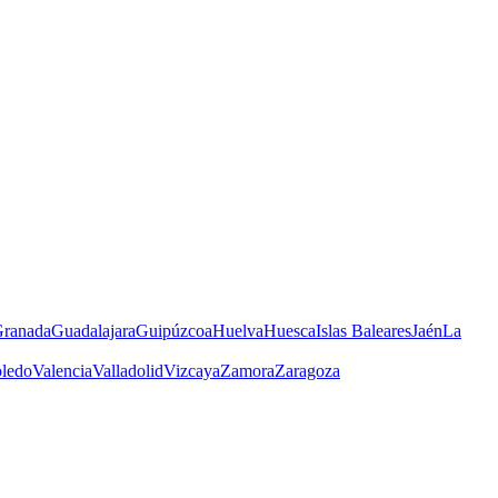
ranada
Guadalajara
Guipúzcoa
Huelva
Huesca
Islas Baleares
Jaén
La
ledo
Valencia
Valladolid
Vizcaya
Zamora
Zaragoza