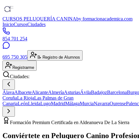
CURSOS PELUQUERÍA CANINA
by formacionacademica.com
Inicio
Cursos
Ciudades
854 701 254
695 750 305
📝 Registro de Alumnos
Registrarme
Ciudades:
Álava
Albacete
Alicante
Almería
Asturias
Ávila
Badajoz
Barcelona
Burgo
Coruña
La Rioja
Las Palmas de Gran
Canaria
León
Lleida
Lugo
Madrid
Málaga
Murcia
Navarra
Ourense
Palenc
Formación Premium Certificada en Aldeanueva De La Sierra
Conviértete en
Peluquero Canino
Profesio