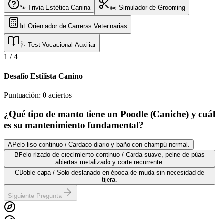
🐾 Trivia Estética Canina
✂️ Simulador de Grooming
📊 Orientador de Carreras Veterinarias
🩺 Test Vocacional Auxiliar
1
/
4
Desafío Estilista Canino
Puntuación:
0
aciertos
¿Qué tipo de manto tiene un Poodle (Caniche) y cuál
es su mantenimiento fundamental?
A
Pelo liso continuo / Cardado diario y baño con champú normal.
B
Pelo rizado de crecimiento continuo / Carda suave, peine de púas
abiertas metalizado y corte recurrente.
C
Doble capa / Solo deslanado en época de muda sin necesidad de
tijera.
Siguiente Pregunta