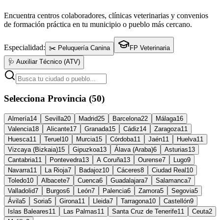
Encuentra centros colaboradores, clínicas veterinarias y convenios
de formación práctica en tu municipio o pueblo más cercano.
Especialidad:
✂️ Peluquería Canina
FP Veterinaria
🩺 Auxiliar Técnico (ATV)
Selecciona Provincia (50)
Almería
14
Sevilla
20
Madrid
25
Barcelona
22
Málaga
16
Valencia
18
Alicante
17
Granada
15
Cádiz
14
Zaragoza
11
Huesca
11
Teruel
10
Murcia
15
Córdoba
11
Jaén
11
Huelva
11
Vizcaya (Bizkaia)
15
Gipuzkoa
13
Álava (Araba)
6
Asturias
13
Cantabria
11
Pontevedra
13
A Coruña
13
Ourense
7
Lugo
9
Navarra
11
La Rioja
7
Badajoz
10
Cáceres
8
Ciudad Real
10
Toledo
10
Albacete
7
Cuenca
6
Guadalajara
7
Salamanca
7
Valladolid
7
Burgos
6
León
7
Palencia
6
Zamora
5
Segovia
5
Ávila
5
Soria
5
Girona
11
Lleida
7
Tarragona
10
Castellón
9
Islas Baleares
11
Las Palmas
11
Santa Cruz de Tenerife
11
Ceuta
2