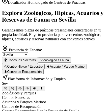
Localizador Homologado de Centros de Prácticas
Explora Zoológicos, Hípicas, Acuarios y
Reservas de Fauna
en Sevilla
Garantizamos plazas de prácticas presenciales concertadas en tu
propia localidad. Elige tu provincia para ver centros zoológicos,
hípicas, acuarios y reservas naturales con convenios activos.
Provincia de España:
🌍 Todos los Sectores
🐆
Zoológico / Fauna
🐴
Centro Hípico / Ecuestre
🐠
Acuario / Parque Marino
🌲
Centro de Recuperación
Plataforma de Información y Empleo
Sev
🐆
🐆
🐴
🐴
🐠
🌲
Zoológicos y Parques
Centros Ecuestres
Acuarios y Parques Marinos
Centros de Recuperación
Centros Encontrados:
6
en la Provincia de
Sevilla