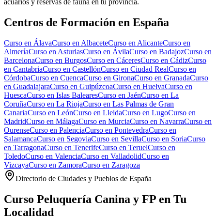
acuarios y reservas de fauna en tu provincia.
Centros de Formación en España
Curso en
Álava
Curso en
Albacete
Curso en
Alicante
Curso en
Almería
Curso en
Asturias
Curso en
Ávila
Curso en
Badajoz
Curso en
Barcelona
Curso en
Burgos
Curso en
Cáceres
Curso en
Cádiz
Curso
en
Cantabria
Curso en
Castellón
Curso en
Ciudad Real
Curso en
Córdoba
Curso en
Cuenca
Curso en
Girona
Curso en
Granada
Curso
en
Guadalajara
Curso en
Guipúzcoa
Curso en
Huelva
Curso en
Huesca
Curso en
Islas Baleares
Curso en
Jaén
Curso en
La
Coruña
Curso en
La Rioja
Curso en
Las Palmas de Gran
Canaria
Curso en
León
Curso en
Lleida
Curso en
Lugo
Curso en
Madrid
Curso en
Málaga
Curso en
Murcia
Curso en
Navarra
Curso en
Ourense
Curso en
Palencia
Curso en
Pontevedra
Curso en
Salamanca
Curso en
Segovia
Curso en
Sevilla
Curso en
Soria
Curso
en
Tarragona
Curso en
Tenerife
Curso en
Teruel
Curso en
Toledo
Curso en
Valencia
Curso en
Valladolid
Curso en
Vizcaya
Curso en
Zamora
Curso en
Zaragoza
Directorio de Ciudades y Pueblos de España
Curso Peluquería Canina y FP en Tu
Localidad