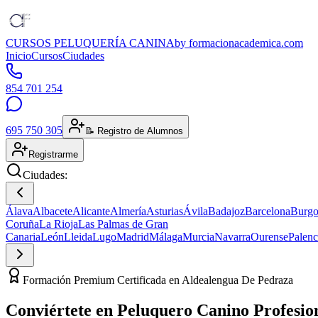
CURSOS PELUQUERÍA CANINA
by formacionacademica.com
Inicio
Cursos
Ciudades
854 701 254
695 750 305
📝 Registro de Alumnos
Registrarme
Ciudades:
Álava
Albacete
Alicante
Almería
Asturias
Ávila
Badajoz
Barcelona
Burgo
Coruña
La Rioja
Las Palmas de Gran
Canaria
León
Lleida
Lugo
Madrid
Málaga
Murcia
Navarra
Ourense
Palenc
Formación Premium Certificada en Aldealengua De Pedraza
Conviértete en
Peluquero Canino
Profesio