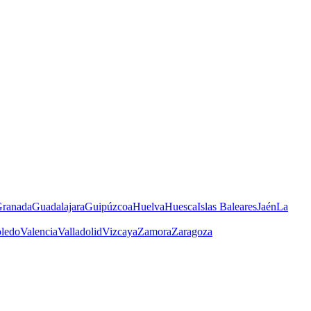
ranada
Guadalajara
Guipúzcoa
Huelva
Huesca
Islas Baleares
Jaén
La
ledo
Valencia
Valladolid
Vizcaya
Zamora
Zaragoza