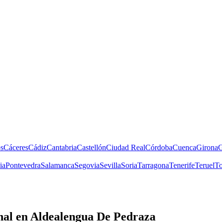
s
Cáceres
Cádiz
Cantabria
Castellón
Ciudad Real
Córdoba
Cuenca
Girona
G
ia
Pontevedra
Salamanca
Segovia
Sevilla
Soria
Tarragona
Tenerife
Teruel
To
nal
en Aldealengua De Pedraza