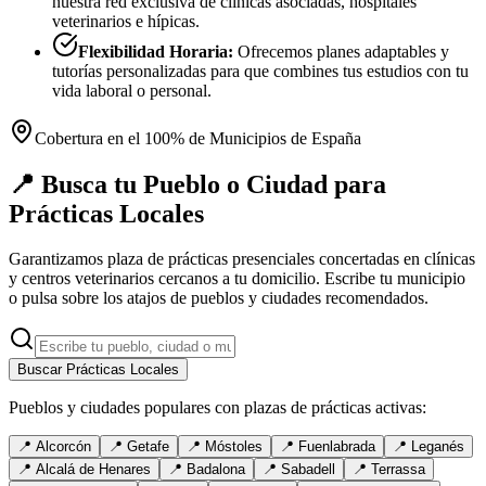
nuestra red exclusiva de clínicas asociadas, hospitales
veterinarios e hípicas.
Flexibilidad Horaria:
Ofrecemos planes adaptables y
tutorías personalizadas para que combines tus estudios con tu
vida laboral o personal.
Cobertura en el 100% de Municipios de España
📍 Busca tu Pueblo o Ciudad para
Prácticas Locales
Garantizamos plaza de prácticas presenciales concertadas en clínicas
y centros veterinarios cercanos a tu domicilio. Escribe tu municipio
o pulsa sobre los atajos de pueblos y ciudades recomendados.
Buscar Prácticas Locales
Pueblos y ciudades populares con plazas de prácticas activas:
📍
Alcorcón
📍
Getafe
📍
Móstoles
📍
Fuenlabrada
📍
Leganés
📍
Alcalá de Henares
📍
Badalona
📍
Sabadell
📍
Terrassa