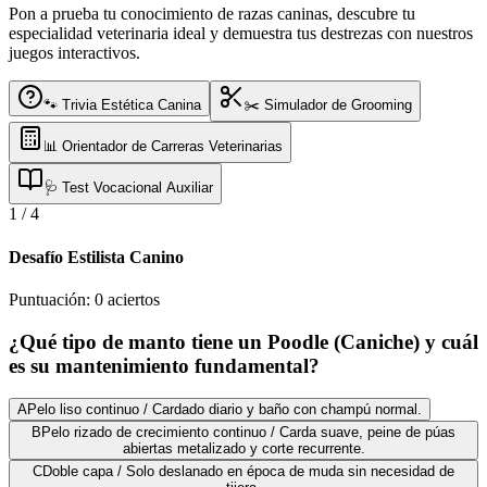
Pon a prueba tu conocimiento de razas caninas, descubre tu
especialidad veterinaria ideal y demuestra tus destrezas con nuestros
juegos interactivos.
🐾 Trivia Estética Canina
✂️ Simulador de Grooming
📊 Orientador de Carreras Veterinarias
🩺 Test Vocacional Auxiliar
1
/
4
Desafío Estilista Canino
Puntuación:
0
aciertos
¿Qué tipo de manto tiene un Poodle (Caniche) y cuál
es su mantenimiento fundamental?
A
Pelo liso continuo / Cardado diario y baño con champú normal.
B
Pelo rizado de crecimiento continuo / Carda suave, peine de púas
abiertas metalizado y corte recurrente.
C
Doble capa / Solo deslanado en época de muda sin necesidad de