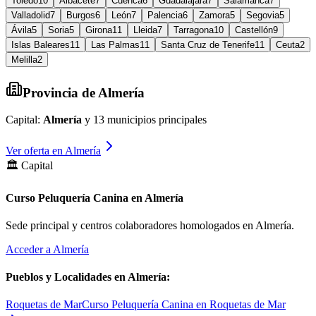
Toledo
10
Albacete
7
Cuenca
6
Guadalajara
7
Salamanca
7
Valladolid
7
Burgos
6
León
7
Palencia
6
Zamora
5
Segovia
5
Ávila
5
Soria
5
Girona
11
Lleida
7
Tarragona
10
Castellón
9
Islas Baleares
11
Las Palmas
11
Santa Cruz de Tenerife
11
Ceuta
2
Melilla
2
Provincia de
Almería
Capital:
Almería
y
13
municipios principales
Ver oferta en
Almería
🏛️ Capital
Curso Peluquería Canina en Almería
Sede principal y centros colaboradores homologados en
Almería
.
Acceder a
Almería
Pueblos y Localidades en
Almería
:
Roquetas de Mar
Curso Peluquería Canina en Roquetas de Mar