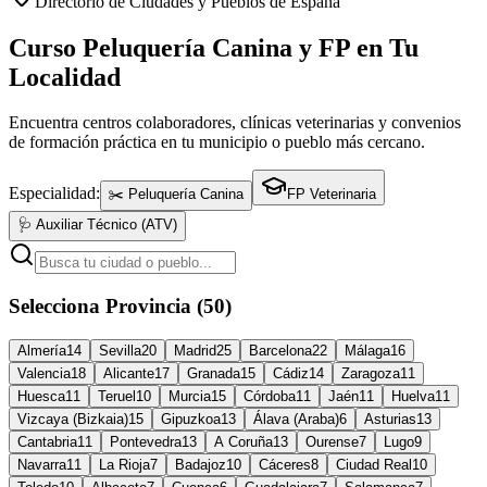
Directorio de Ciudades y Pueblos de España
Curso Peluquería Canina y FP en Tu
Localidad
Encuentra centros colaboradores, clínicas veterinarias y convenios
de formación práctica en tu municipio o pueblo más cercano.
Especialidad:
✂️ Peluquería Canina
FP Veterinaria
🩺 Auxiliar Técnico (ATV)
Selecciona Provincia (50)
Almería
14
Sevilla
20
Madrid
25
Barcelona
22
Málaga
16
Valencia
18
Alicante
17
Granada
15
Cádiz
14
Zaragoza
11
Huesca
11
Teruel
10
Murcia
15
Córdoba
11
Jaén
11
Huelva
11
Vizcaya (Bizkaia)
15
Gipuzkoa
13
Álava (Araba)
6
Asturias
13
Cantabria
11
Pontevedra
13
A Coruña
13
Ourense
7
Lugo
9
Navarra
11
La Rioja
7
Badajoz
10
Cáceres
8
Ciudad Real
10