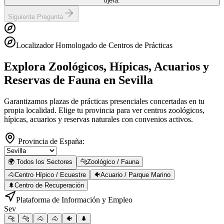
tijera.
Siguiente Pregunta
Localizador Homologado de Centros de Prácticas
Explora Zoológicos, Hípicas, Acuarios y
Reservas de Fauna
en Sevilla
Garantizamos plazas de prácticas presenciales concertadas en tu
propia localidad. Elige tu provincia para ver centros zoológicos,
hípicas, acuarios y reservas naturales con convenios activos.
Provincia de España:
🌍 Todos los Sectores
🐆
Zoológico / Fauna
🐴
Centro Hípico / Ecuestre
🐠
Acuario / Parque Marino
🌲
Centro de Recuperación
Plataforma de Información y Empleo
Sev
🐆
🐆
🐴
🐴
🐠
🌲