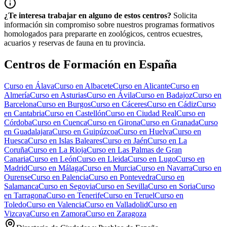
¿Te interesa trabajar en alguno de estos centros?
Solicita
información sin compromiso sobre nuestros programas formativos
homologados para prepararte en zoológicos, centros ecuestres,
acuarios y reservas de fauna en tu provincia.
Centros de Formación en España
Curso en
Álava
Curso en
Albacete
Curso en
Alicante
Curso en
Almería
Curso en
Asturias
Curso en
Ávila
Curso en
Badajoz
Curso en
Barcelona
Curso en
Burgos
Curso en
Cáceres
Curso en
Cádiz
Curso
en
Cantabria
Curso en
Castellón
Curso en
Ciudad Real
Curso en
Córdoba
Curso en
Cuenca
Curso en
Girona
Curso en
Granada
Curso
en
Guadalajara
Curso en
Guipúzcoa
Curso en
Huelva
Curso en
Huesca
Curso en
Islas Baleares
Curso en
Jaén
Curso en
La
Coruña
Curso en
La Rioja
Curso en
Las Palmas de Gran
Canaria
Curso en
León
Curso en
Lleida
Curso en
Lugo
Curso en
Madrid
Curso en
Málaga
Curso en
Murcia
Curso en
Navarra
Curso en
Ourense
Curso en
Palencia
Curso en
Pontevedra
Curso en
Salamanca
Curso en
Segovia
Curso en
Sevilla
Curso en
Soria
Curso
en
Tarragona
Curso en
Tenerife
Curso en
Teruel
Curso en
Toledo
Curso en
Valencia
Curso en
Valladolid
Curso en
Vizcaya
Curso en
Zamora
Curso en
Zaragoza