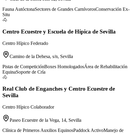
Fauna Autóctona
Sectores de Grandes Carnívoros
Conservación Ex-
Situ
🐴
Centro Ecuestre y Escuela de Hípica de Sevilla
Centro Hípico Federado
Camino de la Dehesa, s/n, Sevilla
Pistas de Competición
Boxes Homologados
Área de Rehabilitación
Equina
Soporte de Cría
🐴
Real Club de Enganches y Centro Ecuestre de
Sevilla
Centro Hípico Colaborador
Paseo Ecuestre de la Vega, 14, Sevilla
Clínica de Primeros Auxilios Equinos
Paddock Activo
Manejo de