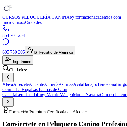
CURSOS PELUQUERÍA CANINA
by formacionacademica.com
Inicio
Cursos
Ciudades
854 701 254
695 750 305
📝 Registro de Alumnos
Registrarme
Ciudades:
Álava
Albacete
Alicante
Almería
Asturias
Ávila
Badajoz
Barcelona
Burgo
Coruña
La Rioja
Las Palmas de Gran
Canaria
León
Lleida
Lugo
Madrid
Málaga
Murcia
Navarra
Ourense
Palenc
Formación Premium Certificada en Alcover
Conviértete en
Peluquero Canino
Profesio