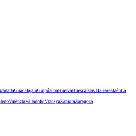
ranada
Guadalajara
Guipúzcoa
Huelva
Huesca
Islas Baleares
Jaén
La
ledo
Valencia
Valladolid
Vizcaya
Zamora
Zaragoza