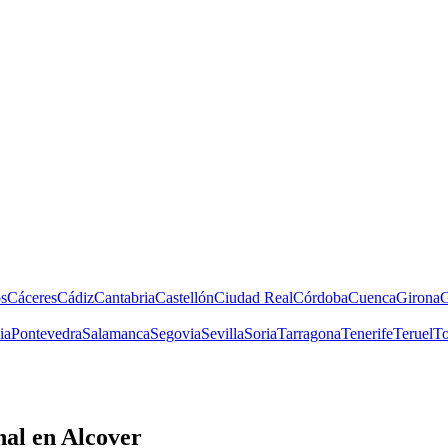
s
Cáceres
Cádiz
Cantabria
Castellón
Ciudad Real
Córdoba
Cuenca
Girona
G
ia
Pontevedra
Salamanca
Segovia
Sevilla
Soria
Tarragona
Tenerife
Teruel
To
nal
en Alcover