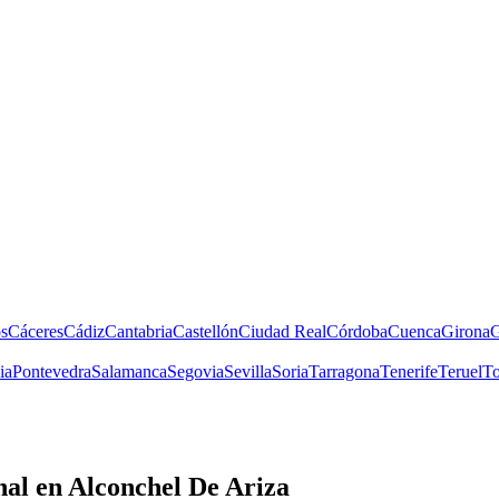
s
Cáceres
Cádiz
Cantabria
Castellón
Ciudad Real
Córdoba
Cuenca
Girona
G
ia
Pontevedra
Salamanca
Segovia
Sevilla
Soria
Tarragona
Tenerife
Teruel
To
nal
en Alconchel De Ariza