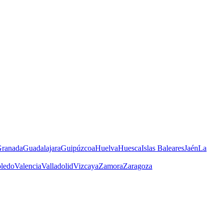
ranada
Guadalajara
Guipúzcoa
Huelva
Huesca
Islas Baleares
Jaén
La
ledo
Valencia
Valladolid
Vizcaya
Zamora
Zaragoza