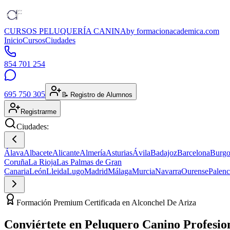
CURSOS PELUQUERÍA CANINA
by formacionacademica.com
Inicio
Cursos
Ciudades
854 701 254
695 750 305
📝 Registro de Alumnos
Registrarme
Ciudades:
Álava
Albacete
Alicante
Almería
Asturias
Ávila
Badajoz
Barcelona
Burgo
Coruña
La Rioja
Las Palmas de Gran
Canaria
León
Lleida
Lugo
Madrid
Málaga
Murcia
Navarra
Ourense
Palenc
Formación Premium Certificada en Alconchel De Ariza
Conviértete en
Peluquero Canino
Profesio