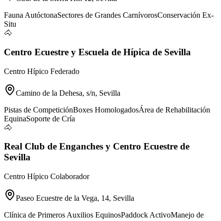
Fauna Autóctona
Sectores de Grandes Carnívoros
Conservación Ex-
Situ
🐴
Centro Ecuestre y Escuela de Hípica de Sevilla
Centro Hípico Federado
Camino de la Dehesa, s/n, Sevilla
Pistas de Competición
Boxes Homologados
Área de Rehabilitación
Equina
Soporte de Cría
🐴
Real Club de Enganches y Centro Ecuestre de
Sevilla
Centro Hípico Colaborador
Paseo Ecuestre de la Vega, 14, Sevilla
Clínica de Primeros Auxilios Equinos
Paddock Activo
Manejo de