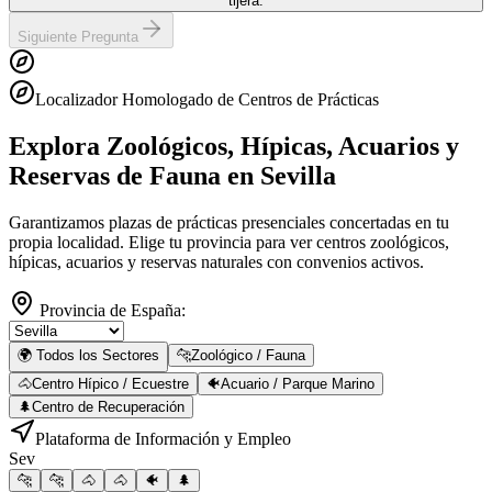
tijera.
Siguiente Pregunta
Localizador Homologado de Centros de Prácticas
Explora Zoológicos, Hípicas, Acuarios y
Reservas de Fauna
en Sevilla
Garantizamos plazas de prácticas presenciales concertadas en tu
propia localidad. Elige tu provincia para ver centros zoológicos,
hípicas, acuarios y reservas naturales con convenios activos.
Provincia de España:
🌍 Todos los Sectores
🐆
Zoológico / Fauna
🐴
Centro Hípico / Ecuestre
🐠
Acuario / Parque Marino
🌲
Centro de Recuperación
Plataforma de Información y Empleo
Sev
🐆
🐆
🐴
🐴
🐠
🌲