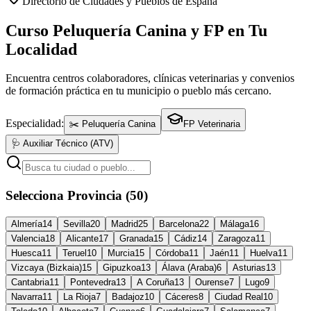
Directorio de Ciudades y Pueblos de España
Curso Peluquería Canina y FP en Tu
Localidad
Encuentra centros colaboradores, clínicas veterinarias y convenios
de formación práctica en tu municipio o pueblo más cercano.
Especialidad:
✂️ Peluquería Canina
FP Veterinaria
🩺 Auxiliar Técnico (ATV)
Selecciona Provincia (50)
Almería
14
Sevilla
20
Madrid
25
Barcelona
22
Málaga
16
Valencia
18
Alicante
17
Granada
15
Cádiz
14
Zaragoza
11
Huesca
11
Teruel
10
Murcia
15
Córdoba
11
Jaén
11
Huelva
11
Vizcaya (Bizkaia)
15
Gipuzkoa
13
Álava (Araba)
6
Asturias
13
Cantabria
11
Pontevedra
13
A Coruña
13
Ourense
7
Lugo
9
Navarra
11
La Rioja
7
Badajoz
10
Cáceres
8
Ciudad Real
10