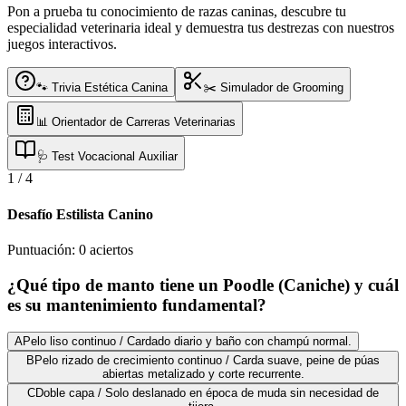
Pon a prueba tu conocimiento de razas caninas, descubre tu
especialidad veterinaria ideal y demuestra tus destrezas con nuestros
juegos interactivos.
🐾 Trivia Estética Canina
✂️ Simulador de Grooming
📊 Orientador de Carreras Veterinarias
🩺 Test Vocacional Auxiliar
1
/
4
Desafío Estilista Canino
Puntuación:
0
aciertos
¿Qué tipo de manto tiene un Poodle (Caniche) y cuál
es su mantenimiento fundamental?
A
Pelo liso continuo / Cardado diario y baño con champú normal.
B
Pelo rizado de crecimiento continuo / Carda suave, peine de púas
abiertas metalizado y corte recurrente.
C
Doble capa / Solo deslanado en época de muda sin necesidad de