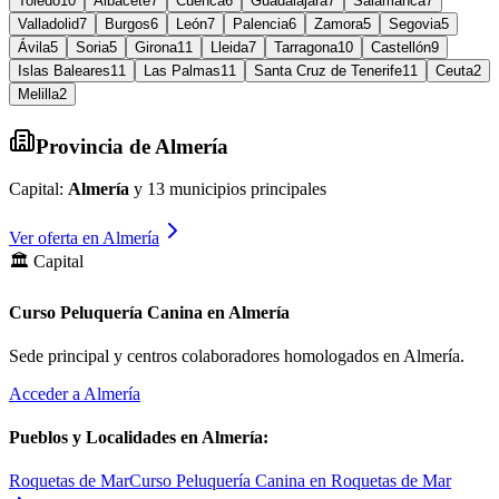
Toledo
10
Albacete
7
Cuenca
6
Guadalajara
7
Salamanca
7
Valladolid
7
Burgos
6
León
7
Palencia
6
Zamora
5
Segovia
5
Ávila
5
Soria
5
Girona
11
Lleida
7
Tarragona
10
Castellón
9
Islas Baleares
11
Las Palmas
11
Santa Cruz de Tenerife
11
Ceuta
2
Melilla
2
Provincia de
Almería
Capital:
Almería
y
13
municipios principales
Ver oferta en
Almería
🏛️ Capital
Curso Peluquería Canina en Almería
Sede principal y centros colaboradores homologados en
Almería
.
Acceder a
Almería
Pueblos y Localidades en
Almería
:
Roquetas de Mar
Curso Peluquería Canina en Roquetas de Mar