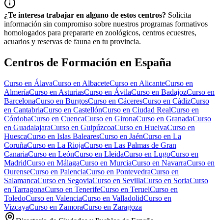
¿Te interesa trabajar en alguno de estos centros?
Solicita
información sin compromiso sobre nuestros programas formativos
homologados para prepararte en zoológicos, centros ecuestres,
acuarios y reservas de fauna en tu provincia.
Centros de Formación en España
Curso en
Álava
Curso en
Albacete
Curso en
Alicante
Curso en
Almería
Curso en
Asturias
Curso en
Ávila
Curso en
Badajoz
Curso en
Barcelona
Curso en
Burgos
Curso en
Cáceres
Curso en
Cádiz
Curso
en
Cantabria
Curso en
Castellón
Curso en
Ciudad Real
Curso en
Córdoba
Curso en
Cuenca
Curso en
Girona
Curso en
Granada
Curso
en
Guadalajara
Curso en
Guipúzcoa
Curso en
Huelva
Curso en
Huesca
Curso en
Islas Baleares
Curso en
Jaén
Curso en
La
Coruña
Curso en
La Rioja
Curso en
Las Palmas de Gran
Canaria
Curso en
León
Curso en
Lleida
Curso en
Lugo
Curso en
Madrid
Curso en
Málaga
Curso en
Murcia
Curso en
Navarra
Curso en
Ourense
Curso en
Palencia
Curso en
Pontevedra
Curso en
Salamanca
Curso en
Segovia
Curso en
Sevilla
Curso en
Soria
Curso
en
Tarragona
Curso en
Tenerife
Curso en
Teruel
Curso en
Toledo
Curso en
Valencia
Curso en
Valladolid
Curso en
Vizcaya
Curso en
Zamora
Curso en
Zaragoza