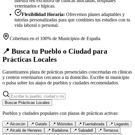
nuestra red exclusiva de clínicas asociadas, hospitales
veterinarios e hípicas.
Flexibilidad Horaria:
Ofrecemos planes adaptables y
tutorías personalizadas para que combines tus estudios con tu
vida laboral o personal.
Cobertura en el 100% de Municipios de España
📍 Busca tu Pueblo o Ciudad para
Prácticas Locales
Garantizamos plaza de prácticas presenciales concertadas en clínicas
y centros veterinarios cercanos a tu domicilio. Escribe tu municipio
o pulsa sobre los atajos de pueblos y ciudades recomendados.
Buscar Prácticas Locales
Pueblos y ciudades populares con plazas de prácticas activas:
📍
Alcorcón
📍
Getafe
📍
Móstoles
📍
Fuenlabrada
📍
Leganés
📍
Alcalá de Henares
📍
Badalona
📍
Sabadell
📍
Terrassa