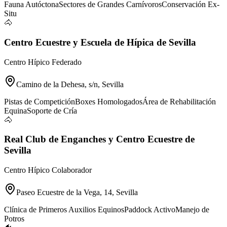
Fauna Autóctona
Sectores de Grandes Carnívoros
Conservación Ex-
Situ
🐴
Centro Ecuestre y Escuela de Hípica de Sevilla
Centro Hípico Federado
Camino de la Dehesa, s/n, Sevilla
Pistas de Competición
Boxes Homologados
Área de Rehabilitación
Equina
Soporte de Cría
🐴
Real Club de Enganches y Centro Ecuestre de
Sevilla
Centro Hípico Colaborador
Paseo Ecuestre de la Vega, 14, Sevilla
Clínica de Primeros Auxilios Equinos
Paddock Activo
Manejo de
Potros