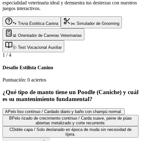
especialidad veterinaria ideal y demuestra tus destrezas con nuestros
juegos interactivos.
🐾 Trivia Estética Canina
✂️ Simulador de Grooming
📊 Orientador de Carreras Veterinarias
🩺 Test Vocacional Auxiliar
1
/
4
Desafío Estilista Canino
Puntuación:
0
aciertos
¿Qué tipo de manto tiene un Poodle (Caniche) y cuál
es su mantenimiento fundamental?
A
Pelo liso continuo / Cardado diario y baño con champú normal.
B
Pelo rizado de crecimiento continuo / Carda suave, peine de púas
abiertas metalizado y corte recurrente.
C
Doble capa / Solo deslanado en época de muda sin necesidad de
tijera.