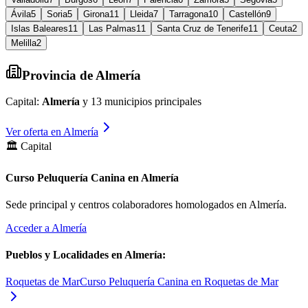
Ávila
5
Soria
5
Girona
11
Lleida
7
Tarragona
10
Castellón
9
Islas Baleares
11
Las Palmas
11
Santa Cruz de Tenerife
11
Ceuta
2
Melilla
2
Provincia de
Almería
Capital:
Almería
y
13
municipios principales
Ver oferta en
Almería
🏛️ Capital
Curso Peluquería Canina en Almería
Sede principal y centros colaboradores homologados en
Almería
.
Acceder a
Almería
Pueblos y Localidades en
Almería
:
Roquetas de Mar
Curso Peluquería Canina en Roquetas de Mar