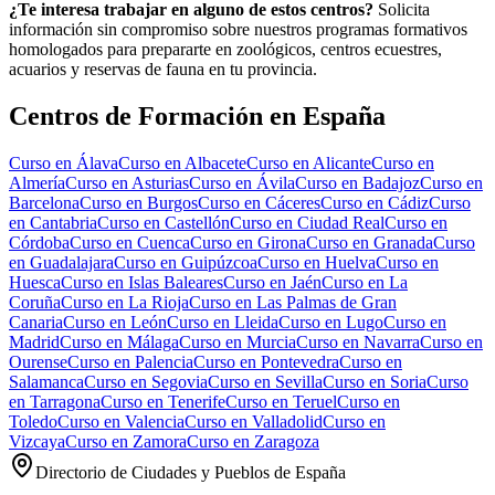
¿Te interesa trabajar en alguno de estos centros?
Solicita
información sin compromiso sobre nuestros programas formativos
homologados para prepararte en zoológicos, centros ecuestres,
acuarios y reservas de fauna en tu provincia.
Centros de Formación en España
Curso en
Álava
Curso en
Albacete
Curso en
Alicante
Curso en
Almería
Curso en
Asturias
Curso en
Ávila
Curso en
Badajoz
Curso en
Barcelona
Curso en
Burgos
Curso en
Cáceres
Curso en
Cádiz
Curso
en
Cantabria
Curso en
Castellón
Curso en
Ciudad Real
Curso en
Córdoba
Curso en
Cuenca
Curso en
Girona
Curso en
Granada
Curso
en
Guadalajara
Curso en
Guipúzcoa
Curso en
Huelva
Curso en
Huesca
Curso en
Islas Baleares
Curso en
Jaén
Curso en
La
Coruña
Curso en
La Rioja
Curso en
Las Palmas de Gran
Canaria
Curso en
León
Curso en
Lleida
Curso en
Lugo
Curso en
Madrid
Curso en
Málaga
Curso en
Murcia
Curso en
Navarra
Curso en
Ourense
Curso en
Palencia
Curso en
Pontevedra
Curso en
Salamanca
Curso en
Segovia
Curso en
Sevilla
Curso en
Soria
Curso
en
Tarragona
Curso en
Tenerife
Curso en
Teruel
Curso en
Toledo
Curso en
Valencia
Curso en
Valladolid
Curso en
Vizcaya
Curso en
Zamora
Curso en
Zaragoza
Directorio de Ciudades y Pueblos de España