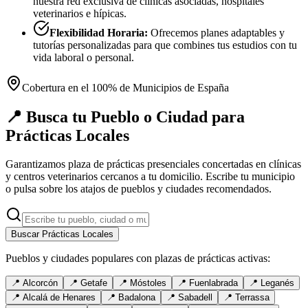
nuestra red exclusiva de clínicas asociadas, hospitales
veterinarios e hípicas.
Flexibilidad Horaria:
Ofrecemos planes adaptables y
tutorías personalizadas para que combines tus estudios con tu
vida laboral o personal.
Cobertura en el 100% de Municipios de España
📍 Busca tu Pueblo o Ciudad para
Prácticas Locales
Garantizamos plaza de prácticas presenciales concertadas en clínicas
y centros veterinarios cercanos a tu domicilio. Escribe tu municipio
o pulsa sobre los atajos de pueblos y ciudades recomendados.
Buscar Prácticas Locales
Pueblos y ciudades populares con plazas de prácticas activas:
📍
Alcorcón
📍
Getafe
📍
Móstoles
📍
Fuenlabrada
📍
Leganés
📍
Alcalá de Henares
📍
Badalona
📍
Sabadell
📍
Terrassa