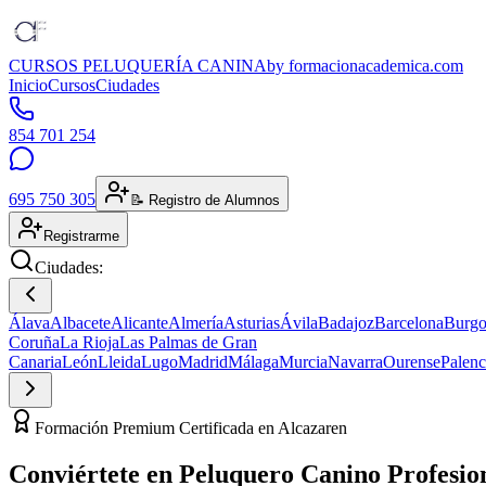
CURSOS PELUQUERÍA CANINA
by formacionacademica.com
Inicio
Cursos
Ciudades
854 701 254
695 750 305
📝 Registro de Alumnos
Registrarme
Ciudades:
Álava
Albacete
Alicante
Almería
Asturias
Ávila
Badajoz
Barcelona
Burgo
Coruña
La Rioja
Las Palmas de Gran
Canaria
León
Lleida
Lugo
Madrid
Málaga
Murcia
Navarra
Ourense
Palenc
Formación Premium Certificada en Alcazaren
Conviértete en
Peluquero Canino
Profesio