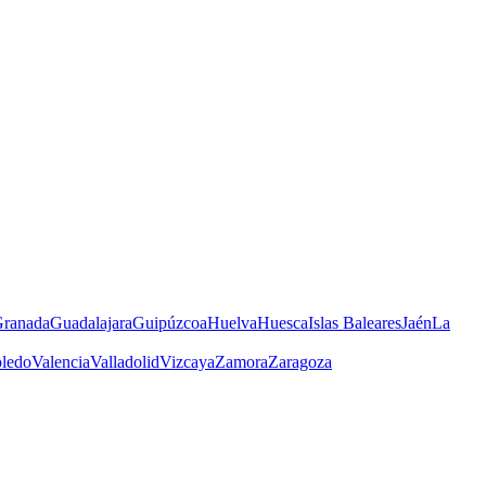
ranada
Guadalajara
Guipúzcoa
Huelva
Huesca
Islas Baleares
Jaén
La
ledo
Valencia
Valladolid
Vizcaya
Zamora
Zaragoza