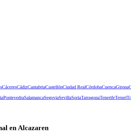
s
Cáceres
Cádiz
Cantabria
Castellón
Ciudad Real
Córdoba
Cuenca
Girona
G
ia
Pontevedra
Salamanca
Segovia
Sevilla
Soria
Tarragona
Tenerife
Teruel
To
nal
en Alcazaren