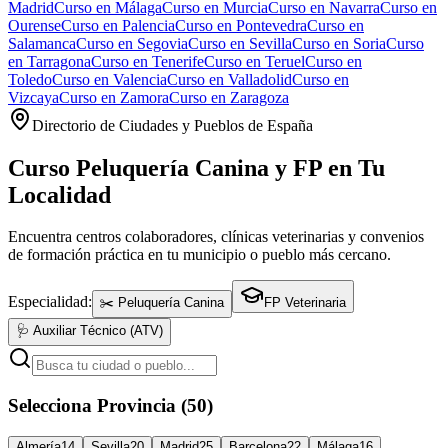
Madrid
Curso en
Málaga
Curso en
Murcia
Curso en
Navarra
Curso en
Ourense
Curso en
Palencia
Curso en
Pontevedra
Curso en
Salamanca
Curso en
Segovia
Curso en
Sevilla
Curso en
Soria
Curso
en
Tarragona
Curso en
Tenerife
Curso en
Teruel
Curso en
Toledo
Curso en
Valencia
Curso en
Valladolid
Curso en
Vizcaya
Curso en
Zamora
Curso en
Zaragoza
Directorio de Ciudades y Pueblos de España
Curso Peluquería Canina y FP en Tu
Localidad
Encuentra centros colaboradores, clínicas veterinarias y convenios
de formación práctica en tu municipio o pueblo más cercano.
Especialidad:
✂️ Peluquería Canina
FP Veterinaria
🩺 Auxiliar Técnico (ATV)
Selecciona Provincia (50)
Almería
14
Sevilla
20
Madrid
25
Barcelona
22
Málaga
16