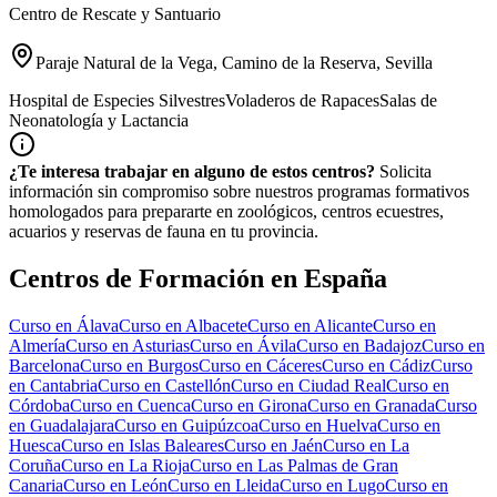
Centro de Rescate y Santuario
Paraje Natural de la Vega, Camino de la Reserva, Sevilla
Hospital de Especies Silvestres
Voladeros de Rapaces
Salas de
Neonatología y Lactancia
¿Te interesa trabajar en alguno de estos centros?
Solicita
información sin compromiso sobre nuestros programas formativos
homologados para prepararte en zoológicos, centros ecuestres,
acuarios y reservas de fauna en tu provincia.
Centros de Formación en España
Curso en
Álava
Curso en
Albacete
Curso en
Alicante
Curso en
Almería
Curso en
Asturias
Curso en
Ávila
Curso en
Badajoz
Curso en
Barcelona
Curso en
Burgos
Curso en
Cáceres
Curso en
Cádiz
Curso
en
Cantabria
Curso en
Castellón
Curso en
Ciudad Real
Curso en
Córdoba
Curso en
Cuenca
Curso en
Girona
Curso en
Granada
Curso
en
Guadalajara
Curso en
Guipúzcoa
Curso en
Huelva
Curso en
Huesca
Curso en
Islas Baleares
Curso en
Jaén
Curso en
La
Coruña
Curso en
La Rioja
Curso en
Las Palmas de Gran
Canaria
Curso en
León
Curso en
Lleida
Curso en
Lugo
Curso en