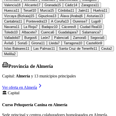
Valencia
18
Alicante
17
Granada
15
Cádiz
14
Zaragoza
11
Huesca
11
Teruel
10
Murcia
15
Córdoba
11
Jaén
11
Huelva
11
Vizcaya (Bizkaia)
15
Gipuzkoa
13
Álava (Araba)
6
Asturias
13
Cantabria
11
Pontevedra
13
A Coruña
13
Ourense
7
Lugo
9
Navarra
11
La Rioja
7
Badajoz
10
Cáceres
8
Ciudad Real
10
Toledo
10
Albacete
7
Cuenca
6
Guadalajara
7
Salamanca
7
Valladolid
7
Burgos
6
León
7
Palencia
6
Zamora
5
Segovia
5
Ávila
5
Soria
5
Girona
11
Lleida
7
Tarragona
10
Castellón
9
Islas Baleares
11
Las Palmas
11
Santa Cruz de Tenerife
11
Ceuta
2
Melilla
2
Provincia de
Almería
Capital:
Almería
y
13
municipios principales
Ver oferta en
Almería
🏛️ Capital
Curso Peluquería Canina en Almería
Sede principal y centros colaboradores homologados en
Almería
.