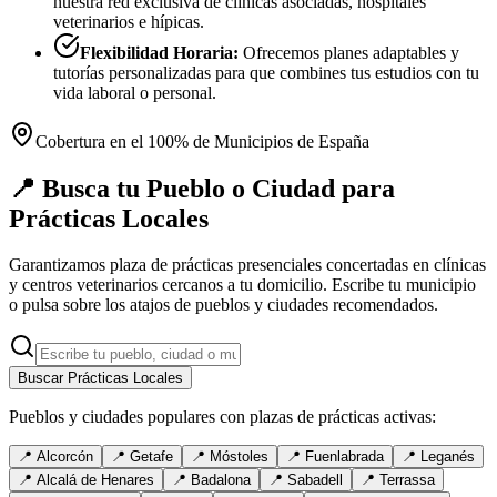
nuestra red exclusiva de clínicas asociadas, hospitales
veterinarios e hípicas.
Flexibilidad Horaria:
Ofrecemos planes adaptables y
tutorías personalizadas para que combines tus estudios con tu
vida laboral o personal.
Cobertura en el 100% de Municipios de España
📍 Busca tu Pueblo o Ciudad para
Prácticas Locales
Garantizamos plaza de prácticas presenciales concertadas en clínicas
y centros veterinarios cercanos a tu domicilio. Escribe tu municipio
o pulsa sobre los atajos de pueblos y ciudades recomendados.
Buscar Prácticas Locales
Pueblos y ciudades populares con plazas de prácticas activas:
📍
Alcorcón
📍
Getafe
📍
Móstoles
📍
Fuenlabrada
📍
Leganés
📍
Alcalá de Henares
📍
Badalona
📍
Sabadell
📍
Terrassa