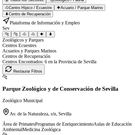
🐴
Centro Hípico / Ecuestre
🐠
Acuario / Parque Marino
🌲
Centro de Recuperación
Plataforma de Información y Empleo
Sev
🐆
🐆
🐴
🐴
🐠
🌲
Zoológicos y Parques
Centros Ecuestres
Acuarios y Parques Marinos
Centros de Recuperación
Centros Encontrados:
6
en la Provincia de
Sevilla
Restaurar Filtros
🐆
Parque Zoológico y de Conservación de Sevilla
Zoológico Municipal
Av. de la Naturaleza, s/n, Sevilla
Área de Primates
Programas de Enriquecimiento
Aulas de Educación
Ambiental
Medicina Zoológica
🐆