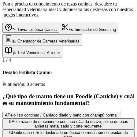
Pon a prueba tu conocimiento de razas caninas, descubre tu
especialidad veterinaria ideal y demuestra tus destrezas con nuestros
juegos interactivos.
🐾 Trivia Estética Canina
✂️ Simulador de Grooming
📊 Orientador de Carreras Veterinarias
🩺 Test Vocacional Auxiliar
1
/
4
Desafío Estilista Canino
Puntuación:
0
aciertos
¿Qué tipo de manto tiene un Poodle (Caniche) y cuál
es su mantenimiento fundamental?
A
Pelo liso continuo / Cardado diario y baño con champú normal.
B
Pelo rizado de crecimiento continuo / Carda suave, peine de púas
abiertas metalizado y corte recurrente.
C
Doble capa / Solo deslanado en época de muda sin necesidad de