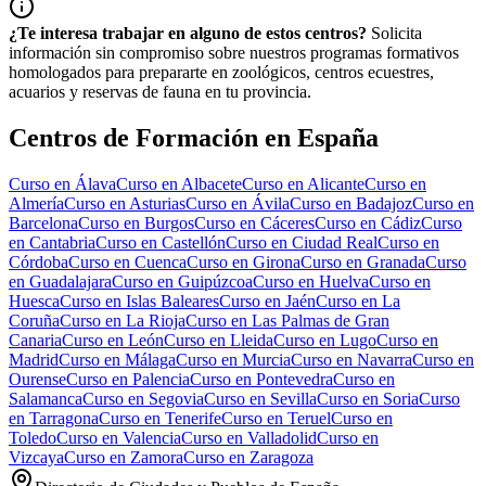
¿Te interesa trabajar en alguno de estos centros?
Solicita
información sin compromiso sobre nuestros programas formativos
homologados para prepararte en zoológicos, centros ecuestres,
acuarios y reservas de fauna en tu provincia.
Centros de Formación en España
Curso en
Álava
Curso en
Albacete
Curso en
Alicante
Curso en
Almería
Curso en
Asturias
Curso en
Ávila
Curso en
Badajoz
Curso en
Barcelona
Curso en
Burgos
Curso en
Cáceres
Curso en
Cádiz
Curso
en
Cantabria
Curso en
Castellón
Curso en
Ciudad Real
Curso en
Córdoba
Curso en
Cuenca
Curso en
Girona
Curso en
Granada
Curso
en
Guadalajara
Curso en
Guipúzcoa
Curso en
Huelva
Curso en
Huesca
Curso en
Islas Baleares
Curso en
Jaén
Curso en
La
Coruña
Curso en
La Rioja
Curso en
Las Palmas de Gran
Canaria
Curso en
León
Curso en
Lleida
Curso en
Lugo
Curso en
Madrid
Curso en
Málaga
Curso en
Murcia
Curso en
Navarra
Curso en
Ourense
Curso en
Palencia
Curso en
Pontevedra
Curso en
Salamanca
Curso en
Segovia
Curso en
Sevilla
Curso en
Soria
Curso
en
Tarragona
Curso en
Tenerife
Curso en
Teruel
Curso en
Toledo
Curso en
Valencia
Curso en
Valladolid
Curso en
Vizcaya
Curso en
Zamora
Curso en
Zaragoza