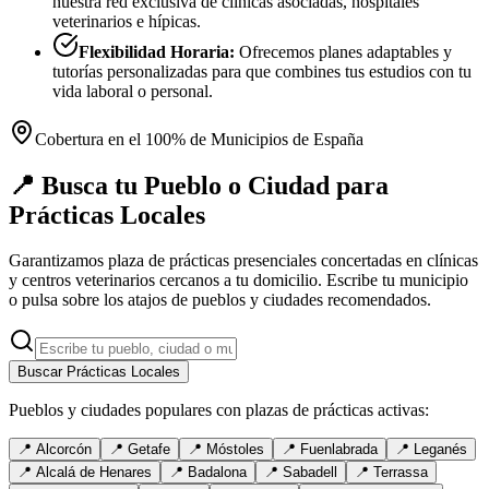
nuestra red exclusiva de clínicas asociadas, hospitales
veterinarios e hípicas.
Flexibilidad Horaria:
Ofrecemos planes adaptables y
tutorías personalizadas para que combines tus estudios con tu
vida laboral o personal.
Cobertura en el 100% de Municipios de España
📍 Busca tu Pueblo o Ciudad para
Prácticas Locales
Garantizamos plaza de prácticas presenciales concertadas en clínicas
y centros veterinarios cercanos a tu domicilio. Escribe tu municipio
o pulsa sobre los atajos de pueblos y ciudades recomendados.
Buscar Prácticas Locales
Pueblos y ciudades populares con plazas de prácticas activas:
📍
Alcorcón
📍
Getafe
📍
Móstoles
📍
Fuenlabrada
📍
Leganés
📍
Alcalá de Henares
📍
Badalona
📍
Sabadell
📍
Terrassa