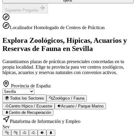
tijera.
Siguiente Pregunta
Localizador Homologado de Centros de Prácticas
Explora Zoológicos, Hípicas, Acuarios y
Reservas de Fauna
en Sevilla
Garantizamos plazas de prácticas presenciales concertadas en tu
propia localidad. Elige tu provincia para ver centros zoológicos,
hípicas, acuarios y reservas naturales con convenios activos.
Provincia de España:
🌍 Todos los Sectores
🐆
Zoológico / Fauna
🐴
Centro Hípico / Ecuestre
🐠
Acuario / Parque Marino
🌲
Centro de Recuperación
Plataforma de Información y Empleo
Sev
🐆
🐆
🐴
🐴
🐠
🌲