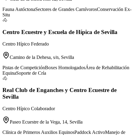
Fauna Autóctona
Sectores de Grandes Carnívoros
Conservación Ex-
Situ
🐴
Centro Ecuestre y Escuela de Hípica de Sevilla
Centro Hípico Federado
Camino de la Dehesa, s/n, Sevilla
Pistas de Competición
Boxes Homologados
Área de Rehabilitación
Equina
Soporte de Cría
🐴
Real Club de Enganches y Centro Ecuestre de
Sevilla
Centro Hípico Colaborador
Paseo Ecuestre de la Vega, 14, Sevilla
Clínica de Primeros Auxilios Equinos
Paddock Activo
Manejo de