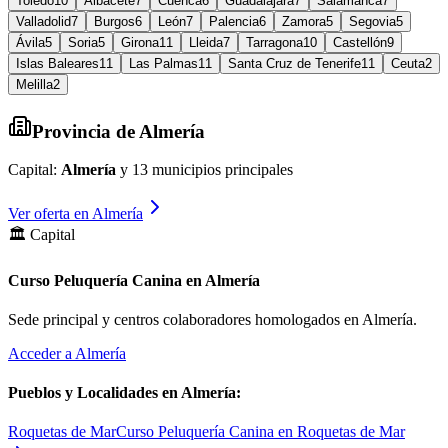
Toledo
10
Albacete
7
Cuenca
6
Guadalajara
7
Salamanca
7
Valladolid
7
Burgos
6
León
7
Palencia
6
Zamora
5
Segovia
5
Ávila
5
Soria
5
Girona
11
Lleida
7
Tarragona
10
Castellón
9
Islas Baleares
11
Las Palmas
11
Santa Cruz de Tenerife
11
Ceuta
2
Melilla
2
Provincia de
Almería
Capital:
Almería
y
13
municipios principales
Ver oferta en
Almería
🏛️ Capital
Curso Peluquería Canina en Almería
Sede principal y centros colaboradores homologados en
Almería
.
Acceder a
Almería
Pueblos y Localidades en
Almería
:
Roquetas de Mar
Curso Peluquería Canina en Roquetas de Mar