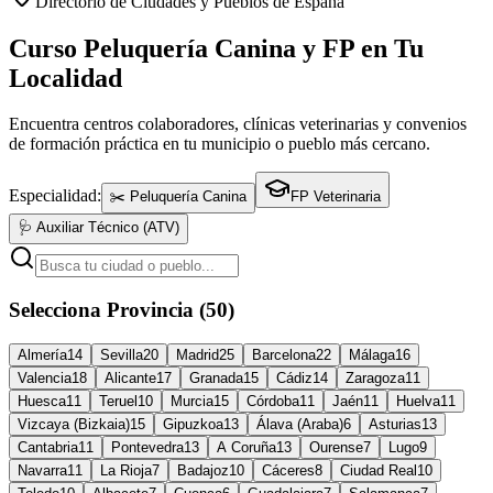
Directorio de Ciudades y Pueblos de España
Curso Peluquería Canina y FP en Tu
Localidad
Encuentra centros colaboradores, clínicas veterinarias y convenios
de formación práctica en tu municipio o pueblo más cercano.
Especialidad:
✂️ Peluquería Canina
FP Veterinaria
🩺 Auxiliar Técnico (ATV)
Selecciona Provincia (50)
Almería
14
Sevilla
20
Madrid
25
Barcelona
22
Málaga
16
Valencia
18
Alicante
17
Granada
15
Cádiz
14
Zaragoza
11
Huesca
11
Teruel
10
Murcia
15
Córdoba
11
Jaén
11
Huelva
11
Vizcaya (Bizkaia)
15
Gipuzkoa
13
Álava (Araba)
6
Asturias
13
Cantabria
11
Pontevedra
13
A Coruña
13
Ourense
7
Lugo
9
Navarra
11
La Rioja
7
Badajoz
10
Cáceres
8
Ciudad Real
10