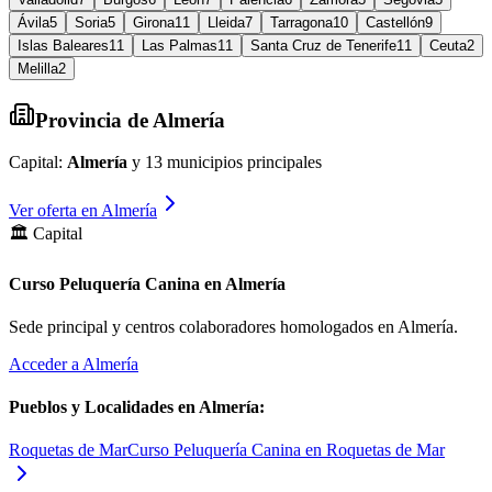
Ávila
5
Soria
5
Girona
11
Lleida
7
Tarragona
10
Castellón
9
Islas Baleares
11
Las Palmas
11
Santa Cruz de Tenerife
11
Ceuta
2
Melilla
2
Provincia de
Almería
Capital:
Almería
y
13
municipios principales
Ver oferta en
Almería
🏛️ Capital
Curso Peluquería Canina en Almería
Sede principal y centros colaboradores homologados en
Almería
.
Acceder a
Almería
Pueblos y Localidades en
Almería
:
Roquetas de Mar
Curso Peluquería Canina en Roquetas de Mar