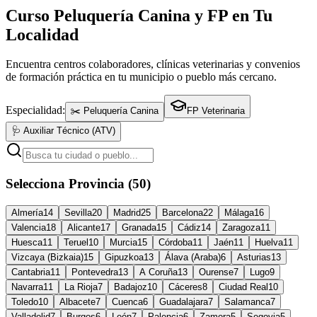
Curso Peluquería Canina y FP en Tu
Localidad
Encuentra centros colaboradores, clínicas veterinarias y convenios
de formación práctica en tu municipio o pueblo más cercano.
Especialidad:
✂️ Peluquería Canina
FP Veterinaria
🩺 Auxiliar Técnico (ATV)
Selecciona Provincia (50)
Almería
14
Sevilla
20
Madrid
25
Barcelona
22
Málaga
16
Valencia
18
Alicante
17
Granada
15
Cádiz
14
Zaragoza
11
Huesca
11
Teruel
10
Murcia
15
Córdoba
11
Jaén
11
Huelva
11
Vizcaya (Bizkaia)
15
Gipuzkoa
13
Álava (Araba)
6
Asturias
13
Cantabria
11
Pontevedra
13
A Coruña
13
Ourense
7
Lugo
9
Navarra
11
La Rioja
7
Badajoz
10
Cáceres
8
Ciudad Real
10
Toledo
10
Albacete
7
Cuenca
6
Guadalajara
7
Salamanca
7
Valladolid
7
Burgos
6
León
7
Palencia
6
Zamora
5
Segovia
5