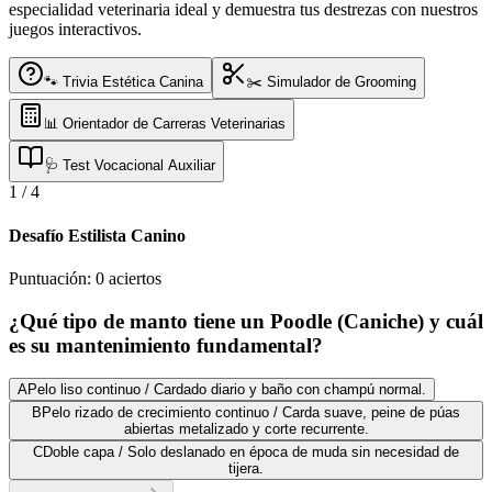
especialidad veterinaria ideal y demuestra tus destrezas con nuestros
juegos interactivos.
🐾 Trivia Estética Canina
✂️ Simulador de Grooming
📊 Orientador de Carreras Veterinarias
🩺 Test Vocacional Auxiliar
1
/
4
Desafío Estilista Canino
Puntuación:
0
aciertos
¿Qué tipo de manto tiene un Poodle (Caniche) y cuál
es su mantenimiento fundamental?
A
Pelo liso continuo / Cardado diario y baño con champú normal.
B
Pelo rizado de crecimiento continuo / Carda suave, peine de púas
abiertas metalizado y corte recurrente.
C
Doble capa / Solo deslanado en época de muda sin necesidad de
tijera.