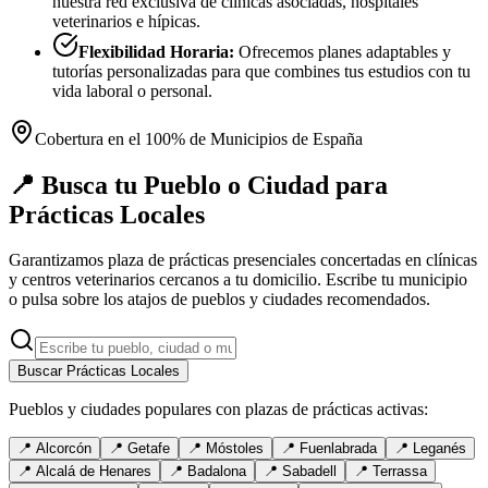
nuestra red exclusiva de clínicas asociadas, hospitales
veterinarios e hípicas.
Flexibilidad Horaria:
Ofrecemos planes adaptables y
tutorías personalizadas para que combines tus estudios con tu
vida laboral o personal.
Cobertura en el 100% de Municipios de España
📍 Busca tu Pueblo o Ciudad para
Prácticas Locales
Garantizamos plaza de prácticas presenciales concertadas en clínicas
y centros veterinarios cercanos a tu domicilio. Escribe tu municipio
o pulsa sobre los atajos de pueblos y ciudades recomendados.
Buscar Prácticas Locales
Pueblos y ciudades populares con plazas de prácticas activas:
📍
Alcorcón
📍
Getafe
📍
Móstoles
📍
Fuenlabrada
📍
Leganés
📍
Alcalá de Henares
📍
Badalona
📍
Sabadell
📍
Terrassa