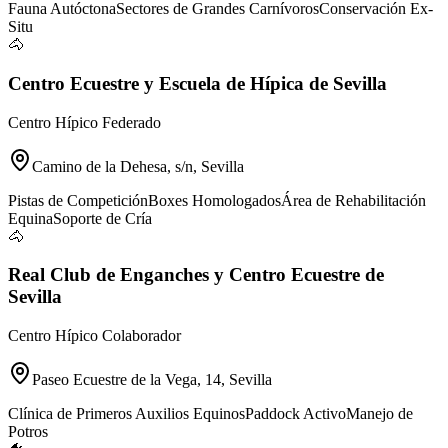
Fauna Autóctona
Sectores de Grandes Carnívoros
Conservación Ex-
Situ
🐴
Centro Ecuestre y Escuela de Hípica de Sevilla
Centro Hípico Federado
Camino de la Dehesa, s/n, Sevilla
Pistas de Competición
Boxes Homologados
Área de Rehabilitación
Equina
Soporte de Cría
🐴
Real Club de Enganches y Centro Ecuestre de
Sevilla
Centro Hípico Colaborador
Paseo Ecuestre de la Vega, 14, Sevilla
Clínica de Primeros Auxilios Equinos
Paddock Activo
Manejo de
Potros