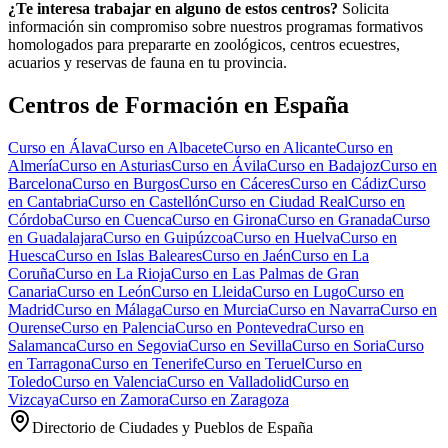
¿Te interesa trabajar en alguno de estos centros?
Solicita
información sin compromiso sobre nuestros programas formativos
homologados para prepararte en zoológicos, centros ecuestres,
acuarios y reservas de fauna en tu provincia.
Centros de Formación en España
Curso en
Álava
Curso en
Albacete
Curso en
Alicante
Curso en
Almería
Curso en
Asturias
Curso en
Ávila
Curso en
Badajoz
Curso en
Barcelona
Curso en
Burgos
Curso en
Cáceres
Curso en
Cádiz
Curso
en
Cantabria
Curso en
Castellón
Curso en
Ciudad Real
Curso en
Córdoba
Curso en
Cuenca
Curso en
Girona
Curso en
Granada
Curso
en
Guadalajara
Curso en
Guipúzcoa
Curso en
Huelva
Curso en
Huesca
Curso en
Islas Baleares
Curso en
Jaén
Curso en
La
Coruña
Curso en
La Rioja
Curso en
Las Palmas de Gran
Canaria
Curso en
León
Curso en
Lleida
Curso en
Lugo
Curso en
Madrid
Curso en
Málaga
Curso en
Murcia
Curso en
Navarra
Curso en
Ourense
Curso en
Palencia
Curso en
Pontevedra
Curso en
Salamanca
Curso en
Segovia
Curso en
Sevilla
Curso en
Soria
Curso
en
Tarragona
Curso en
Tenerife
Curso en
Teruel
Curso en
Toledo
Curso en
Valencia
Curso en
Valladolid
Curso en
Vizcaya
Curso en
Zamora
Curso en
Zaragoza
Directorio de Ciudades y Pueblos de España