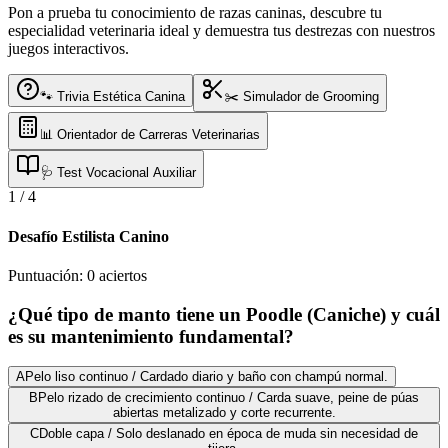
Pon a prueba tu conocimiento de razas caninas, descubre tu
especialidad veterinaria ideal y demuestra tus destrezas con nuestros
juegos interactivos.
🐾 Trivia Estética Canina
✂️ Simulador de Grooming
📊 Orientador de Carreras Veterinarias
🩺 Test Vocacional Auxiliar
1
/
4
Desafío Estilista Canino
Puntuación:
0
aciertos
¿Qué tipo de manto tiene un Poodle (Caniche) y cuál
es su mantenimiento fundamental?
A
Pelo liso continuo / Cardado diario y baño con champú normal.
B
Pelo rizado de crecimiento continuo / Carda suave, peine de púas
abiertas metalizado y corte recurrente.
C
Doble capa / Solo deslanado en época de muda sin necesidad de