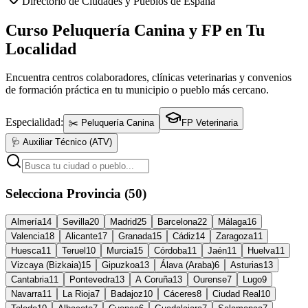
Directorio de Ciudades y Pueblos de España
Curso Peluquería Canina y FP en Tu
Localidad
Encuentra centros colaboradores, clínicas veterinarias y convenios
de formación práctica en tu municipio o pueblo más cercano.
Especialidad:
✂️ Peluquería Canina
FP Veterinaria
🩺 Auxiliar Técnico (ATV)
Selecciona Provincia (50)
Almería
14
Sevilla
20
Madrid
25
Barcelona
22
Málaga
16
Valencia
18
Alicante
17
Granada
15
Cádiz
14
Zaragoza
11
Huesca
11
Teruel
10
Murcia
15
Córdoba
11
Jaén
11
Huelva
11
Vizcaya (Bizkaia)
15
Gipuzkoa
13
Álava (Araba)
6
Asturias
13
Cantabria
11
Pontevedra
13
A Coruña
13
Ourense
7
Lugo
9
Navarra
11
La Rioja
7
Badajoz
10
Cáceres
8
Ciudad Real
10