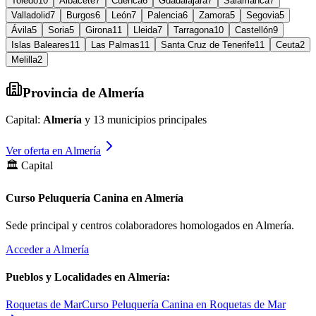
Toledo
10
Albacete
7
Cuenca
6
Guadalajara
7
Salamanca
7
Valladolid
7
Burgos
6
León
7
Palencia
6
Zamora
5
Segovia
5
Ávila
5
Soria
5
Girona
11
Lleida
7
Tarragona
10
Castellón
9
Islas Baleares
11
Las Palmas
11
Santa Cruz de Tenerife
11
Ceuta
2
Melilla
2
Provincia de
Almería
Capital:
Almería
y
13
municipios principales
Ver oferta en
Almería
🏛️ Capital
Curso Peluquería Canina en Almería
Sede principal y centros colaboradores homologados en
Almería
.
Acceder a
Almería
Pueblos y Localidades en
Almería
:
Roquetas de Mar
Curso Peluquería Canina en Roquetas de Mar