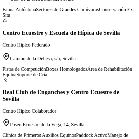
Fauna Autóctona
Sectores de Grandes Carnívoros
Conservación Ex-
Situ
🐴
Centro Ecuestre y Escuela de Hípica de Sevilla
Centro Hípico Federado
Camino de la Dehesa, s/n, Sevilla
Pistas de Competición
Boxes Homologados
Área de Rehabilitación
Equina
Soporte de Cría
🐴
Real Club de Enganches y Centro Ecuestre de
Sevilla
Centro Hípico Colaborador
Paseo Ecuestre de la Vega, 14, Sevilla
Clínica de Primeros Auxilios Equinos
Paddock Activo
Manejo de