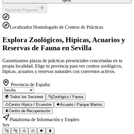
tijera.
Siguiente Pregunta
Localizador Homologado de Centros de Prácticas
Explora Zoológicos, Hípicas, Acuarios y
Reservas de Fauna
en Sevilla
Garantizamos plazas de prácticas presenciales concertadas en tu
propia localidad. Elige tu provincia para ver centros zoológicos,
hípicas, acuarios y reservas naturales con convenios activos.
Provincia de España:
🌍 Todos los Sectores
🐆
Zoológico / Fauna
🐴
Centro Hípico / Ecuestre
🐠
Acuario / Parque Marino
🌲
Centro de Recuperación
Plataforma de Información y Empleo
Sev
🐆
🐆
🐴
🐴
🐠
🌲