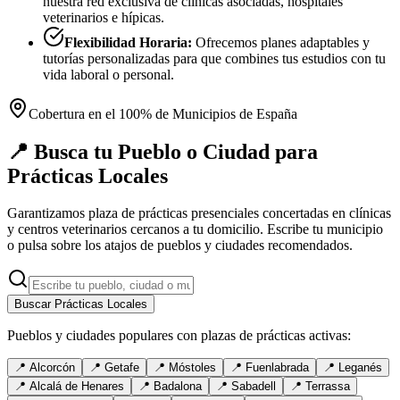
nuestra red exclusiva de clínicas asociadas, hospitales
veterinarios e hípicas.
Flexibilidad Horaria:
Ofrecemos planes adaptables y
tutorías personalizadas para que combines tus estudios con tu
vida laboral o personal.
Cobertura en el 100% de Municipios de España
📍 Busca tu Pueblo o Ciudad para
Prácticas Locales
Garantizamos plaza de prácticas presenciales concertadas en clínicas
y centros veterinarios cercanos a tu domicilio. Escribe tu municipio
o pulsa sobre los atajos de pueblos y ciudades recomendados.
Buscar Prácticas Locales
Pueblos y ciudades populares con plazas de prácticas activas:
📍
Alcorcón
📍
Getafe
📍
Móstoles
📍
Fuenlabrada
📍
Leganés
📍
Alcalá de Henares
📍
Badalona
📍
Sabadell
📍
Terrassa