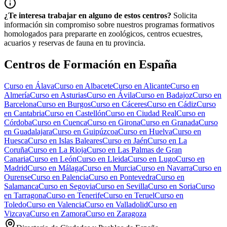
¿Te interesa trabajar en alguno de estos centros?
Solicita
información sin compromiso sobre nuestros programas formativos
homologados para prepararte en zoológicos, centros ecuestres,
acuarios y reservas de fauna en tu provincia.
Centros de Formación en España
Curso en
Álava
Curso en
Albacete
Curso en
Alicante
Curso en
Almería
Curso en
Asturias
Curso en
Ávila
Curso en
Badajoz
Curso en
Barcelona
Curso en
Burgos
Curso en
Cáceres
Curso en
Cádiz
Curso
en
Cantabria
Curso en
Castellón
Curso en
Ciudad Real
Curso en
Córdoba
Curso en
Cuenca
Curso en
Girona
Curso en
Granada
Curso
en
Guadalajara
Curso en
Guipúzcoa
Curso en
Huelva
Curso en
Huesca
Curso en
Islas Baleares
Curso en
Jaén
Curso en
La
Coruña
Curso en
La Rioja
Curso en
Las Palmas de Gran
Canaria
Curso en
León
Curso en
Lleida
Curso en
Lugo
Curso en
Madrid
Curso en
Málaga
Curso en
Murcia
Curso en
Navarra
Curso en
Ourense
Curso en
Palencia
Curso en
Pontevedra
Curso en
Salamanca
Curso en
Segovia
Curso en
Sevilla
Curso en
Soria
Curso
en
Tarragona
Curso en
Tenerife
Curso en
Teruel
Curso en
Toledo
Curso en
Valencia
Curso en
Valladolid
Curso en
Vizcaya
Curso en
Zamora
Curso en
Zaragoza