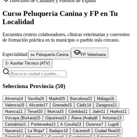
Directorio de Ciudades y Pueblos de España
Curso Peluquería Canina y FP en Tu
Localidad
Encuentra centros colaboradores, clínicas veterinarias y convenios
de formación práctica en tu municipio o pueblo más cercano.
Especialidad:
✂️ Peluquería Canina
FP Veterinaria
🩺 Auxiliar Técnico (ATV)
Selecciona Provincia (50)
Almería
14
Sevilla
20
Madrid
25
Barcelona
22
Málaga
16
Valencia
18
Alicante
17
Granada
15
Cádiz
14
Zaragoza
11
Huesca
11
Teruel
10
Murcia
15
Córdoba
11
Jaén
11
Huelva
11
Vizcaya (Bizkaia)
15
Gipuzkoa
13
Álava (Araba)
6
Asturias
13
Cantabria
11
Pontevedra
13
A Coruña
13
Ourense
7
Lugo
9
Navarra
11
La Rioja
7
Badajoz
10
Cáceres
8
Ciudad Real
10