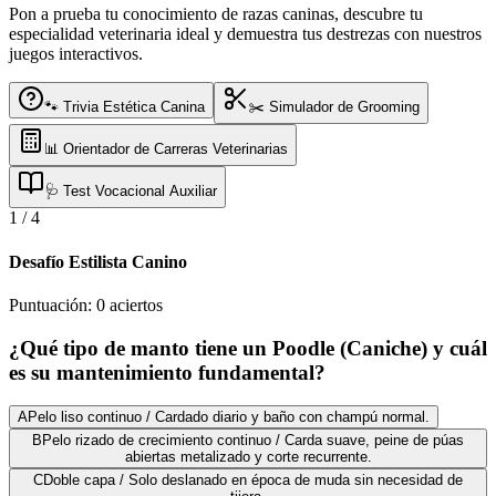
Pon a prueba tu conocimiento de razas caninas, descubre tu
especialidad veterinaria ideal y demuestra tus destrezas con nuestros
juegos interactivos.
🐾 Trivia Estética Canina
✂️ Simulador de Grooming
📊 Orientador de Carreras Veterinarias
🩺 Test Vocacional Auxiliar
1
/
4
Desafío Estilista Canino
Puntuación:
0
aciertos
¿Qué tipo de manto tiene un Poodle (Caniche) y cuál
es su mantenimiento fundamental?
A
Pelo liso continuo / Cardado diario y baño con champú normal.
B
Pelo rizado de crecimiento continuo / Carda suave, peine de púas
abiertas metalizado y corte recurrente.
C
Doble capa / Solo deslanado en época de muda sin necesidad de