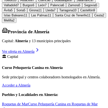
Toledo
10
Albacete
7
Cuenca
6
Guadalajara
7
Salamanca
7
Valladolid
7
Burgos
6
León
7
Palencia
6
Zamora
5
Segovia
5
Ávila
5
Soria
5
Girona
11
Lleida
7
Tarragona
10
Castellón
9
Islas Baleares
11
Las Palmas
11
Santa Cruz de Tenerife
11
Ceuta
2
Melilla
2
Provincia de
Almería
Capital:
Almería
y
13
municipios principales
Ver oferta en
Almería
🏛️ Capital
Curso Peluquería Canina en Almería
Sede principal y centros colaboradores homologados en
Almería
.
Acceder a
Almería
Pueblos y Localidades en
Almería
:
Roquetas de Mar
Curso Peluquería Canina en Roquetas de Mar