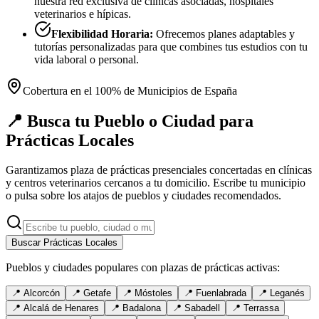
nuestra red exclusiva de clínicas asociadas, hospitales
veterinarios e hípicas.
Flexibilidad Horaria:
Ofrecemos planes adaptables y
tutorías personalizadas para que combines tus estudios con tu
vida laboral o personal.
Cobertura en el 100% de Municipios de España
📍 Busca tu Pueblo o Ciudad para
Prácticas Locales
Garantizamos plaza de prácticas presenciales concertadas en clínicas
y centros veterinarios cercanos a tu domicilio. Escribe tu municipio
o pulsa sobre los atajos de pueblos y ciudades recomendados.
Buscar Prácticas Locales
Pueblos y ciudades populares con plazas de prácticas activas:
📍
Alcorcón
📍
Getafe
📍
Móstoles
📍
Fuenlabrada
📍
Leganés
📍
Alcalá de Henares
📍
Badalona
📍
Sabadell
📍
Terrassa