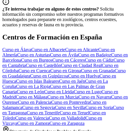
¿Te interesa trabajar en alguno de estos centros?
Solicita
información sin compromiso sobre nuestros programas formativos
homologados para prepararte en zoológicos, centros ecuestres,
acuarios y reservas de fauna en tu provincia.
Centros de Formación en España
Curso en
Álava
Curso en
Albacete
Curso en
Alicante
Curso en
Almería
Curso en
Asturias
Curso en
Ávila
Curso en
Badajoz
Curso en
Barcelona
Curso en
Burgos
Curso en
Cáceres
Curso en
Cádiz
Curso
en
Cantabria
Curso en
Castellón
Curso en
Ciudad Real
Curso en
Córdoba
Curso en
Cuenca
Curso en
Girona
Curso en
Granada
Curso
en
Guadalajara
Curso en
Guipúzcoa
Curso en
Huelva
Curso en
Huesca
Curso en
Islas Baleares
Curso en
Jaén
Curso en
La
Coruña
Curso en
La Rioja
Curso en
Las Palmas de Gran
Canaria
Curso en
León
Curso en
Lleida
Curso en
Lugo
Curso en
Madrid
Curso en
Málaga
Curso en
Murcia
Curso en
Navarra
Curso en
Ourense
Curso en
Palencia
Curso en
Pontevedra
Curso en
Salamanca
Curso en
Segovia
Curso en
Sevilla
Curso en
Soria
Curso
en
Tarragona
Curso en
Tenerife
Curso en
Teruel
Curso en
Toledo
Curso en
Valencia
Curso en
Valladolid
Curso en
Vizcaya
Curso en
Zamora
Curso en
Zaragoza