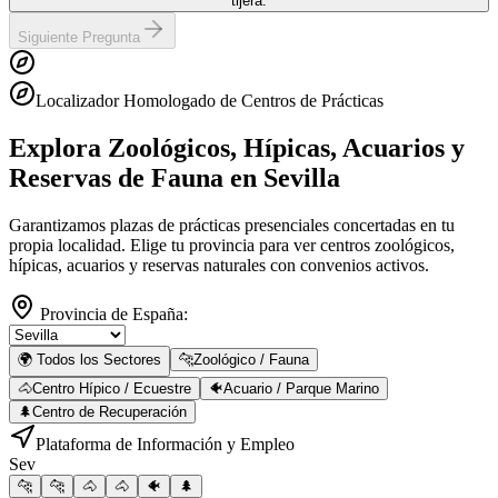
tijera.
Siguiente Pregunta
Localizador Homologado de Centros de Prácticas
Explora Zoológicos, Hípicas, Acuarios y
Reservas de Fauna
en Sevilla
Garantizamos plazas de prácticas presenciales concertadas en tu
propia localidad. Elige tu provincia para ver centros zoológicos,
hípicas, acuarios y reservas naturales con convenios activos.
Provincia de España:
🌍 Todos los Sectores
🐆
Zoológico / Fauna
🐴
Centro Hípico / Ecuestre
🐠
Acuario / Parque Marino
🌲
Centro de Recuperación
Plataforma de Información y Empleo
Sev
🐆
🐆
🐴
🐴
🐠
🌲