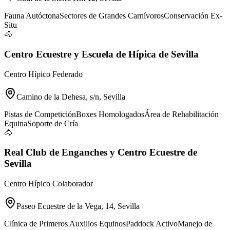
Fauna Autóctona
Sectores de Grandes Carnívoros
Conservación Ex-
Situ
🐴
Centro Ecuestre y Escuela de Hípica de Sevilla
Centro Hípico Federado
Camino de la Dehesa, s/n, Sevilla
Pistas de Competición
Boxes Homologados
Área de Rehabilitación
Equina
Soporte de Cría
🐴
Real Club de Enganches y Centro Ecuestre de
Sevilla
Centro Hípico Colaborador
Paseo Ecuestre de la Vega, 14, Sevilla
Clínica de Primeros Auxilios Equinos
Paddock Activo
Manejo de