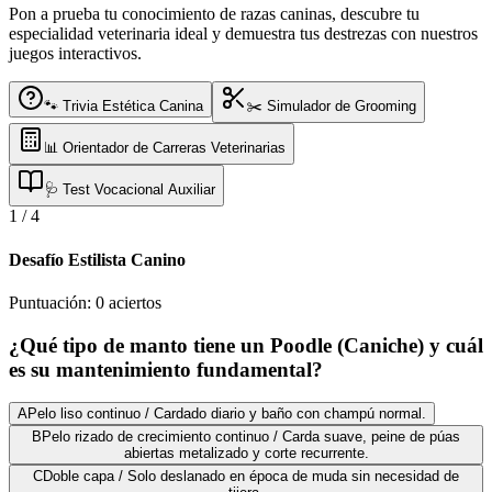
Pon a prueba tu conocimiento de razas caninas, descubre tu
especialidad veterinaria ideal y demuestra tus destrezas con nuestros
juegos interactivos.
🐾 Trivia Estética Canina
✂️ Simulador de Grooming
📊 Orientador de Carreras Veterinarias
🩺 Test Vocacional Auxiliar
1
/
4
Desafío Estilista Canino
Puntuación:
0
aciertos
¿Qué tipo de manto tiene un Poodle (Caniche) y cuál
es su mantenimiento fundamental?
A
Pelo liso continuo / Cardado diario y baño con champú normal.
B
Pelo rizado de crecimiento continuo / Carda suave, peine de púas
abiertas metalizado y corte recurrente.
C
Doble capa / Solo deslanado en época de muda sin necesidad de