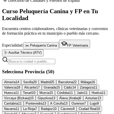
Directorio de Ciudades y Pueblos de España
Curso Peluquería Canina y FP en Tu
Localidad
Encuentra centros colaboradores, clínicas veterinarias y convenios
de formación práctica en tu municipio o pueblo más cercano.
Especialidad:
✂️ Peluquería Canina
FP Veterinaria
🩺 Auxiliar Técnico (ATV)
Selecciona Provincia (50)
Almería
14
Sevilla
20
Madrid
25
Barcelona
22
Málaga
16
Valencia
18
Alicante
17
Granada
15
Cádiz
14
Zaragoza
11
Huesca
11
Teruel
10
Murcia
15
Córdoba
11
Jaén
11
Huelva
11
Vizcaya (Bizkaia)
15
Gipuzkoa
13
Álava (Araba)
6
Asturias
13
Cantabria
11
Pontevedra
13
A Coruña
13
Ourense
7
Lugo
9
Navarra
11
La Rioja
7
Badajoz
10
Cáceres
8
Ciudad Real
10