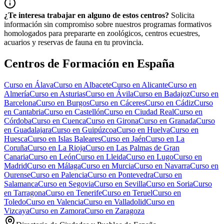
¿Te interesa trabajar en alguno de estos centros?
Solicita
información sin compromiso sobre nuestros programas formativos
homologados para prepararte en zoológicos, centros ecuestres,
acuarios y reservas de fauna en tu provincia.
Centros de Formación en España
Curso en
Álava
Curso en
Albacete
Curso en
Alicante
Curso en
Almería
Curso en
Asturias
Curso en
Ávila
Curso en
Badajoz
Curso en
Barcelona
Curso en
Burgos
Curso en
Cáceres
Curso en
Cádiz
Curso
en
Cantabria
Curso en
Castellón
Curso en
Ciudad Real
Curso en
Córdoba
Curso en
Cuenca
Curso en
Girona
Curso en
Granada
Curso
en
Guadalajara
Curso en
Guipúzcoa
Curso en
Huelva
Curso en
Huesca
Curso en
Islas Baleares
Curso en
Jaén
Curso en
La
Coruña
Curso en
La Rioja
Curso en
Las Palmas de Gran
Canaria
Curso en
León
Curso en
Lleida
Curso en
Lugo
Curso en
Madrid
Curso en
Málaga
Curso en
Murcia
Curso en
Navarra
Curso en
Ourense
Curso en
Palencia
Curso en
Pontevedra
Curso en
Salamanca
Curso en
Segovia
Curso en
Sevilla
Curso en
Soria
Curso
en
Tarragona
Curso en
Tenerife
Curso en
Teruel
Curso en
Toledo
Curso en
Valencia
Curso en
Valladolid
Curso en
Vizcaya
Curso en
Zamora
Curso en
Zaragoza