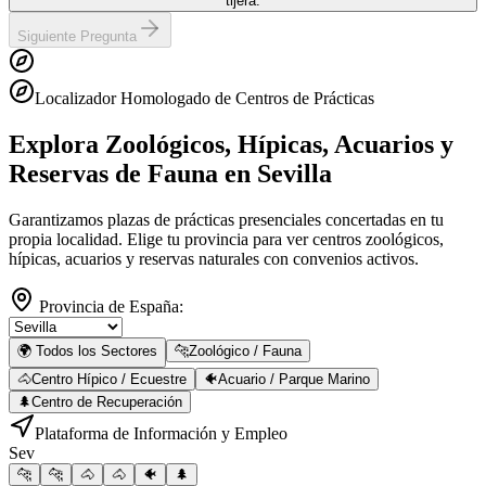
tijera.
Siguiente Pregunta
Localizador Homologado de Centros de Prácticas
Explora Zoológicos, Hípicas, Acuarios y
Reservas de Fauna
en Sevilla
Garantizamos plazas de prácticas presenciales concertadas en tu
propia localidad. Elige tu provincia para ver centros zoológicos,
hípicas, acuarios y reservas naturales con convenios activos.
Provincia de España:
🌍 Todos los Sectores
🐆
Zoológico / Fauna
🐴
Centro Hípico / Ecuestre
🐠
Acuario / Parque Marino
🌲
Centro de Recuperación
Plataforma de Información y Empleo
Sev
🐆
🐆
🐴
🐴
🐠
🌲