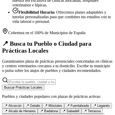
nuestra red exclusiva de clínicas asociadas, hospitales
veterinarios e hípicas.
Flexibilidad Horaria:
Ofrecemos planes adaptables y
tutorías personalizadas para que combines tus estudios con tu
vida laboral o personal.
Cobertura en el 100% de Municipios de España
📍 Busca tu Pueblo o Ciudad para
Prácticas Locales
Garantizamos plaza de prácticas presenciales concertadas en clínicas
y centros veterinarios cercanos a tu domicilio. Escribe tu municipio
o pulsa sobre los atajos de pueblos y ciudades recomendados.
Buscar Prácticas Locales
Pueblos y ciudades populares con plazas de prácticas activas:
📍
Alcorcón
📍
Getafe
📍
Móstoles
📍
Fuenlabrada
📍
Leganés
📍
Alcalá de Henares
📍
Badalona
📍
Sabadell
📍
Terrassa