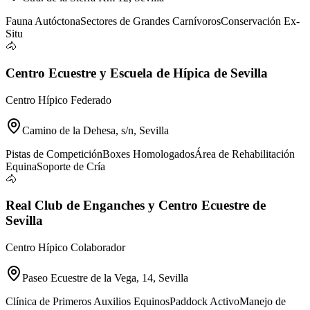
Fauna Autóctona
Sectores de Grandes Carnívoros
Conservación Ex-
Situ
🐴
Centro Ecuestre y Escuela de Hípica de Sevilla
Centro Hípico Federado
Camino de la Dehesa, s/n, Sevilla
Pistas de Competición
Boxes Homologados
Área de Rehabilitación
Equina
Soporte de Cría
🐴
Real Club de Enganches y Centro Ecuestre de
Sevilla
Centro Hípico Colaborador
Paseo Ecuestre de la Vega, 14, Sevilla
Clínica de Primeros Auxilios Equinos
Paddock Activo
Manejo de