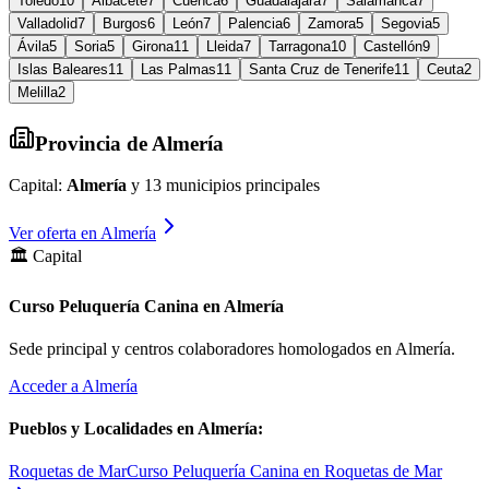
Toledo
10
Albacete
7
Cuenca
6
Guadalajara
7
Salamanca
7
Valladolid
7
Burgos
6
León
7
Palencia
6
Zamora
5
Segovia
5
Ávila
5
Soria
5
Girona
11
Lleida
7
Tarragona
10
Castellón
9
Islas Baleares
11
Las Palmas
11
Santa Cruz de Tenerife
11
Ceuta
2
Melilla
2
Provincia de
Almería
Capital:
Almería
y
13
municipios principales
Ver oferta en
Almería
🏛️ Capital
Curso Peluquería Canina en Almería
Sede principal y centros colaboradores homologados en
Almería
.
Acceder a
Almería
Pueblos y Localidades en
Almería
:
Roquetas de Mar
Curso Peluquería Canina en Roquetas de Mar