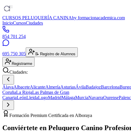
CURSOS PELUQUERÍA CANINA
by formacionacademica.com
Inicio
Cursos
Ciudades
854 701 254
695 750 305
📝 Registro de Alumnos
Registrarme
Ciudades:
Álava
Albacete
Alicante
Almería
Asturias
Ávila
Badajoz
Barcelona
Burgo
Coruña
La Rioja
Las Palmas de Gran
Canaria
León
Lleida
Lugo
Madrid
Málaga
Murcia
Navarra
Ourense
Palenc
Formación Premium Certificada en Alboraya
Conviértete en
Peluquero Canino
Profesio