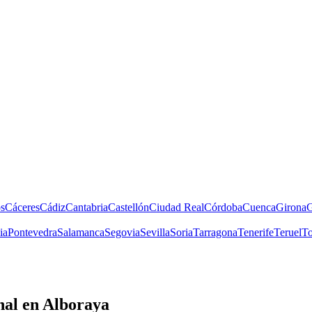
s
Cáceres
Cádiz
Cantabria
Castellón
Ciudad Real
Córdoba
Cuenca
Girona
G
ia
Pontevedra
Salamanca
Segovia
Sevilla
Soria
Tarragona
Tenerife
Teruel
To
nal
en Alboraya