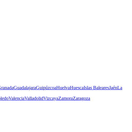
ranada
Guadalajara
Guipúzcoa
Huelva
Huesca
Islas Baleares
Jaén
La
ledo
Valencia
Valladolid
Vizcaya
Zamora
Zaragoza