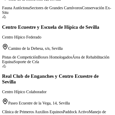
Fauna Autóctona
Sectores de Grandes Carnívoros
Conservación Ex-
Situ
🐴
Centro Ecuestre y Escuela de Hípica de Sevilla
Centro Hípico Federado
Camino de la Dehesa, s/n, Sevilla
Pistas de Competición
Boxes Homologados
Área de Rehabilitación
Equina
Soporte de Cría
🐴
Real Club de Enganches y Centro Ecuestre de
Sevilla
Centro Hípico Colaborador
Paseo Ecuestre de la Vega, 14, Sevilla
Clínica de Primeros Auxilios Equinos
Paddock Activo
Manejo de