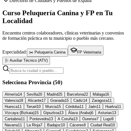
Directorio de Ciudades y Pueblos de España
Curso Peluquería Canina y FP en Tu
Localidad
Encuentra centros colaboradores, clínicas veterinarias y convenios
de formación práctica en tu municipio o pueblo más cercano.
Especialidad:
✂️ Peluquería Canina
FP Veterinaria
🩺 Auxiliar Técnico (ATV)
Selecciona Provincia (50)
Almería
14
Sevilla
20
Madrid
25
Barcelona
22
Málaga
16
Valencia
18
Alicante
17
Granada
15
Cádiz
14
Zaragoza
11
Huesca
11
Teruel
10
Murcia
15
Córdoba
11
Jaén
11
Huelva
11
Vizcaya (Bizkaia)
15
Gipuzkoa
13
Álava (Araba)
6
Asturias
13
Cantabria
11
Pontevedra
13
A Coruña
13
Ourense
7
Lugo
9
Navarra
11
La Rioja
7
Badajoz
10
Cáceres
8
Ciudad Real
10