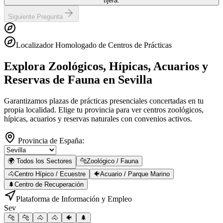
tijera.
Siguiente Pregunta
Localizador Homologado de Centros de Prácticas
Explora Zoológicos, Hípicas, Acuarios y
Reservas de Fauna
en Sevilla
Garantizamos plazas de prácticas presenciales concertadas en tu
propia localidad. Elige tu provincia para ver centros zoológicos,
hípicas, acuarios y reservas naturales con convenios activos.
Provincia de España:
🌍 Todos los Sectores
🐆
Zoológico / Fauna
🐴
Centro Hípico / Ecuestre
🐠
Acuario / Parque Marino
🌲
Centro de Recuperación
Plataforma de Información y Empleo
Sev
🐆
🐆
🐴
🐴
🐠
🌲