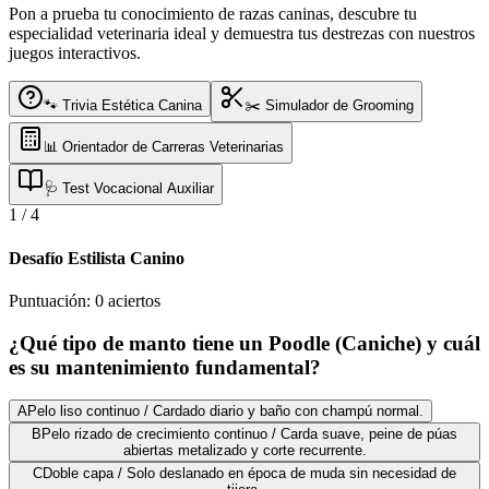
Pon a prueba tu conocimiento de razas caninas, descubre tu
especialidad veterinaria ideal y demuestra tus destrezas con nuestros
juegos interactivos.
🐾 Trivia Estética Canina
✂️ Simulador de Grooming
📊 Orientador de Carreras Veterinarias
🩺 Test Vocacional Auxiliar
1
/
4
Desafío Estilista Canino
Puntuación:
0
aciertos
¿Qué tipo de manto tiene un Poodle (Caniche) y cuál
es su mantenimiento fundamental?
A
Pelo liso continuo / Cardado diario y baño con champú normal.
B
Pelo rizado de crecimiento continuo / Carda suave, peine de púas
abiertas metalizado y corte recurrente.
C
Doble capa / Solo deslanado en época de muda sin necesidad de