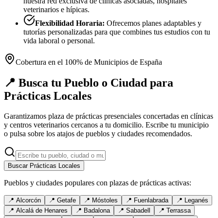
nuestra red exclusiva de clínicas asociadas, hospitales
veterinarios e hípicas.
Flexibilidad Horaria:
Ofrecemos planes adaptables y
tutorías personalizadas para que combines tus estudios con tu
vida laboral o personal.
Cobertura en el 100% de Municipios de España
📍 Busca tu Pueblo o Ciudad para
Prácticas Locales
Garantizamos plaza de prácticas presenciales concertadas en clínicas
y centros veterinarios cercanos a tu domicilio. Escribe tu municipio
o pulsa sobre los atajos de pueblos y ciudades recomendados.
Buscar Prácticas Locales
Pueblos y ciudades populares con plazas de prácticas activas:
📍
Alcorcón
📍
Getafe
📍
Móstoles
📍
Fuenlabrada
📍
Leganés
📍
Alcalá de Henares
📍
Badalona
📍
Sabadell
📍
Terrassa