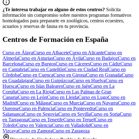
¿Te interesa trabajar en alguno de estos centros?
Solicita
información sin compromiso sobre nuestros programas formativos
homologados para prepararte en zoológicos, centros ecuestres,
acuarios y reservas de fauna en tu provincia.
Centros de Formación en España
Curso en
Álava
Curso en
Albacete
Curso en
Alicante
Curso en
Almería
Curso en
Asturias
Curso en
Ávila
Curso en
Badajoz
Curso en
Barcelona
Curso en
Burgos
Curso en
Cáceres
Curso en
Cádiz
Curso
en
Cantabria
Curso en
Castellón
Curso en
Ciudad Real
Curso en
Córdoba
Curso en
Cuenca
Curso en
Girona
Curso en
Granada
Curso
en
Guadalajara
Curso en
Guipúzcoa
Curso en
Huelva
Curso en
Huesca
Curso en
Islas Baleares
Curso en
Jaén
Curso en
La
Coruña
Curso en
La Rioja
Curso en
Las Palmas de Gran
Canaria
Curso en
León
Curso en
Lleida
Curso en
Lugo
Curso en
Madrid
Curso en
Málaga
Curso en
Murcia
Curso en
Navarra
Curso en
Ourense
Curso en
Palencia
Curso en
Pontevedra
Curso en
Salamanca
Curso en
Segovia
Curso en
Sevilla
Curso en
Soria
Curso
en
Tarragona
Curso en
Tenerife
Curso en
Teruel
Curso en
Toledo
Curso en
Valencia
Curso en
Valladolid
Curso en
Vizcaya
Curso en
Zamora
Curso en
Zaragoza