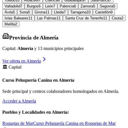
Toledo
10
Albacete
7
Cuenca
6
Guadalajara
7
Salamanca
7
Valladolid
7
Burgos
6
León
7
Palencia
6
Zamora
5
Segovia
5
Ávila
5
Soria
5
Girona
11
Lleida
7
Tarragona
10
Castellón
9
Islas Baleares
11
Las Palmas
11
Santa Cruz de Tenerife
11
Ceuta
2
Melilla
2
Provincia de
Almería
Capital:
Almería
y
13
municipios principales
Ver oferta en
Almería
🏛️ Capital
Curso Peluquería Canina en Almería
Sede principal y centros colaboradores homologados en
Almería
.
Acceder a
Almería
Pueblos y Localidades en
Almería
:
Roquetas de Mar
Curso Peluquería Canina en Roquetas de Mar