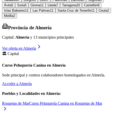
Ávila
5
Soria
5
Girona
11
Lleida
7
Tarragona
10
Castellón
9
Islas Baleares
11
Las Palmas
11
Santa Cruz de Tenerife
11
Ceuta
2
Melilla
2
Provincia de
Almería
Capital:
Almería
y
13
municipios principales
Ver oferta en
Almería
🏛️ Capital
Curso Peluquería Canina en Almería
Sede principal y centros colaboradores homologados en
Almería
.
Acceder a
Almería
Pueblos y Localidades en
Almería
:
Roquetas de Mar
Curso Peluquería Canina en Roquetas de Mar