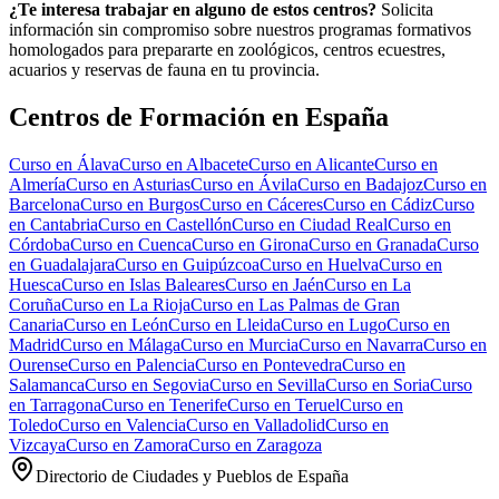
¿Te interesa trabajar en alguno de estos centros?
Solicita
información sin compromiso sobre nuestros programas formativos
homologados para prepararte en zoológicos, centros ecuestres,
acuarios y reservas de fauna en tu provincia.
Centros de Formación en España
Curso en
Álava
Curso en
Albacete
Curso en
Alicante
Curso en
Almería
Curso en
Asturias
Curso en
Ávila
Curso en
Badajoz
Curso en
Barcelona
Curso en
Burgos
Curso en
Cáceres
Curso en
Cádiz
Curso
en
Cantabria
Curso en
Castellón
Curso en
Ciudad Real
Curso en
Córdoba
Curso en
Cuenca
Curso en
Girona
Curso en
Granada
Curso
en
Guadalajara
Curso en
Guipúzcoa
Curso en
Huelva
Curso en
Huesca
Curso en
Islas Baleares
Curso en
Jaén
Curso en
La
Coruña
Curso en
La Rioja
Curso en
Las Palmas de Gran
Canaria
Curso en
León
Curso en
Lleida
Curso en
Lugo
Curso en
Madrid
Curso en
Málaga
Curso en
Murcia
Curso en
Navarra
Curso en
Ourense
Curso en
Palencia
Curso en
Pontevedra
Curso en
Salamanca
Curso en
Segovia
Curso en
Sevilla
Curso en
Soria
Curso
en
Tarragona
Curso en
Tenerife
Curso en
Teruel
Curso en
Toledo
Curso en
Valencia
Curso en
Valladolid
Curso en
Vizcaya
Curso en
Zamora
Curso en
Zaragoza
Directorio de Ciudades y Pueblos de España