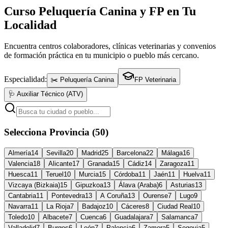
Curso Peluquería Canina y FP en Tu
Localidad
Encuentra centros colaboradores, clínicas veterinarias y convenios
de formación práctica en tu municipio o pueblo más cercano.
Especialidad:
✂️ Peluquería Canina
FP Veterinaria
🩺 Auxiliar Técnico (ATV)
Selecciona Provincia (50)
Almería
14
Sevilla
20
Madrid
25
Barcelona
22
Málaga
16
Valencia
18
Alicante
17
Granada
15
Cádiz
14
Zaragoza
11
Huesca
11
Teruel
10
Murcia
15
Córdoba
11
Jaén
11
Huelva
11
Vizcaya (Bizkaia)
15
Gipuzkoa
13
Álava (Araba)
6
Asturias
13
Cantabria
11
Pontevedra
13
A Coruña
13
Ourense
7
Lugo
9
Navarra
11
La Rioja
7
Badajoz
10
Cáceres
8
Ciudad Real
10
Toledo
10
Albacete
7
Cuenca
6
Guadalajara
7
Salamanca
7
Valladolid
7
Burgos
6
León
7
Palencia
6
Zamora
5
Segovia
5