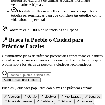
nuestra red exclusiva de clínicas asociadas, hospitales
veterinarios e hípicas.
Flexibilidad Horaria:
Ofrecemos planes adaptables y
tutorías personalizadas para que combines tus estudios con tu
vida laboral o personal.
Cobertura en el 100% de Municipios de España
📍 Busca tu Pueblo o Ciudad para
Prácticas Locales
Garantizamos plaza de prácticas presenciales concertadas en clínicas
y centros veterinarios cercanos a tu domicilio. Escribe tu municipio
o pulsa sobre los atajos de pueblos y ciudades recomendados.
Buscar Prácticas Locales
Pueblos y ciudades populares con plazas de prácticas activas:
📍
Alcorcón
📍
Getafe
📍
Móstoles
📍
Fuenlabrada
📍
Leganés
📍
Alcalá de Henares
📍
Badalona
📍
Sabadell
📍
Terrassa