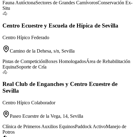
Fauna Autóctona
Sectores de Grandes Carnívoros
Conservación Ex-
Situ
🐴
Centro Ecuestre y Escuela de Hípica de Sevilla
Centro Hípico Federado
Camino de la Dehesa, s/n, Sevilla
Pistas de Competición
Boxes Homologados
Área de Rehabilitación
Equina
Soporte de Cría
🐴
Real Club de Enganches y Centro Ecuestre de
Sevilla
Centro Hípico Colaborador
Paseo Ecuestre de la Vega, 14, Sevilla
Clínica de Primeros Auxilios Equinos
Paddock Activo
Manejo de
Potros