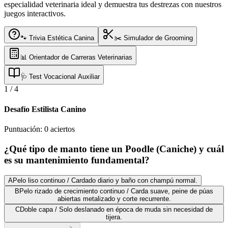
especialidad veterinaria ideal y demuestra tus destrezas con nuestros
juegos interactivos.
🐾 Trivia Estética Canina
✂️ Simulador de Grooming
📊 Orientador de Carreras Veterinarias
🩺 Test Vocacional Auxiliar
1
/
4
Desafío Estilista Canino
Puntuación:
0
aciertos
¿Qué tipo de manto tiene un Poodle (Caniche) y cuál
es su mantenimiento fundamental?
A
Pelo liso continuo / Cardado diario y baño con champú normal.
B
Pelo rizado de crecimiento continuo / Carda suave, peine de púas
abiertas metalizado y corte recurrente.
C
Doble capa / Solo deslanado en época de muda sin necesidad de
tijera.