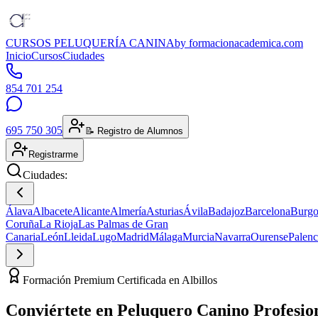
CURSOS PELUQUERÍA CANINA
by formacionacademica.com
Inicio
Cursos
Ciudades
854 701 254
695 750 305
📝 Registro de Alumnos
Registrarme
Ciudades:
Álava
Albacete
Alicante
Almería
Asturias
Ávila
Badajoz
Barcelona
Burgo
Coruña
La Rioja
Las Palmas de Gran
Canaria
León
Lleida
Lugo
Madrid
Málaga
Murcia
Navarra
Ourense
Palenc
Formación Premium Certificada en Albillos
Conviértete en
Peluquero Canino
Profesio