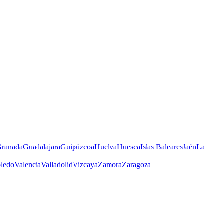
ranada
Guadalajara
Guipúzcoa
Huelva
Huesca
Islas Baleares
Jaén
La
ledo
Valencia
Valladolid
Vizcaya
Zamora
Zaragoza