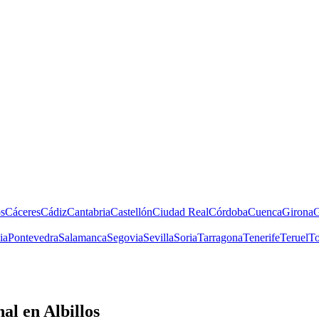
s
Cáceres
Cádiz
Cantabria
Castellón
Ciudad Real
Córdoba
Cuenca
Girona
G
ia
Pontevedra
Salamanca
Segovia
Sevilla
Soria
Tarragona
Tenerife
Teruel
To
nal
en Albillos