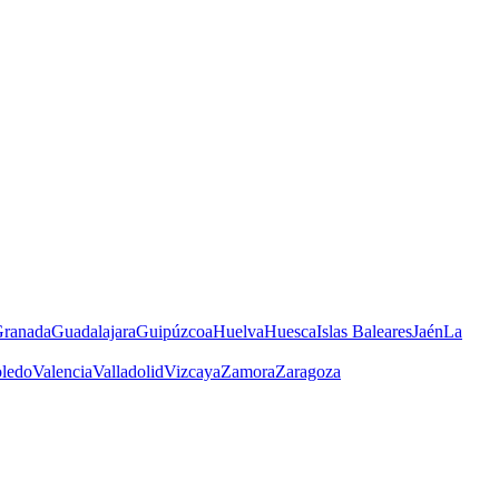
ranada
Guadalajara
Guipúzcoa
Huelva
Huesca
Islas Baleares
Jaén
La
ledo
Valencia
Valladolid
Vizcaya
Zamora
Zaragoza