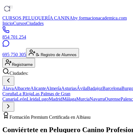
CURSOS PELUQUERÍA CANINA
by formacionacademica.com
Inicio
Cursos
Ciudades
854 701 254
695 750 305
📝 Registro de Alumnos
Registrarme
Ciudades:
Álava
Albacete
Alicante
Almería
Asturias
Ávila
Badajoz
Barcelona
Burgo
Coruña
La Rioja
Las Palmas de Gran
Canaria
León
Lleida
Lugo
Madrid
Málaga
Murcia
Navarra
Ourense
Palenc
Formación Premium Certificada en Albiasu
Conviértete en
Peluquero Canino
Profesio