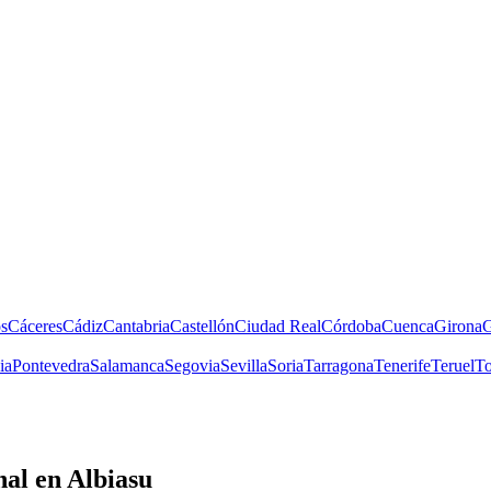
s
Cáceres
Cádiz
Cantabria
Castellón
Ciudad Real
Córdoba
Cuenca
Girona
G
ia
Pontevedra
Salamanca
Segovia
Sevilla
Soria
Tarragona
Tenerife
Teruel
To
nal
en Albiasu