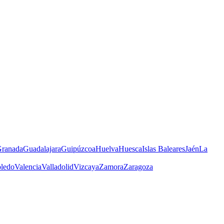
ranada
Guadalajara
Guipúzcoa
Huelva
Huesca
Islas Baleares
Jaén
La
ledo
Valencia
Valladolid
Vizcaya
Zamora
Zaragoza