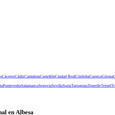
s
Cáceres
Cádiz
Cantabria
Castellón
Ciudad Real
Córdoba
Cuenca
Girona
G
ia
Pontevedra
Salamanca
Segovia
Sevilla
Soria
Tarragona
Tenerife
Teruel
To
nal
en Albesa