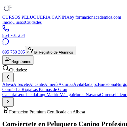
CURSOS PELUQUERÍA CANINA
by formacionacademica.com
Inicio
Cursos
Ciudades
854 701 254
695 750 305
📝 Registro de Alumnos
Registrarme
Ciudades:
Álava
Albacete
Alicante
Almería
Asturias
Ávila
Badajoz
Barcelona
Burgo
Coruña
La Rioja
Las Palmas de Gran
Canaria
León
Lleida
Lugo
Madrid
Málaga
Murcia
Navarra
Ourense
Palenc
Formación Premium Certificada en Albesa
Conviértete en
Peluquero Canino
Profesio