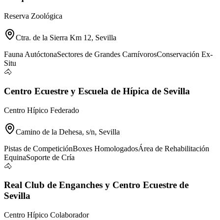
Reserva Zoológica
Ctra. de la Sierra Km 12, Sevilla
Fauna Autóctona
Sectores de Grandes Carnívoros
Conservación Ex-
Situ
🐴
Centro Ecuestre y Escuela de Hípica de Sevilla
Centro Hípico Federado
Camino de la Dehesa, s/n, Sevilla
Pistas de Competición
Boxes Homologados
Área de Rehabilitación
Equina
Soporte de Cría
🐴
Real Club de Enganches y Centro Ecuestre de
Sevilla
Centro Hípico Colaborador