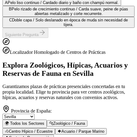
A
Pelo liso continuo / Cardado diario y baño con champú normal.
B
Pelo rizado de crecimiento continuo / Carda suave, peine de púas
abiertas metalizado y corte recurrente.
C
Doble capa / Solo deslanado en época de muda sin necesidad de
tijera.
Siguiente Pregunta
Localizador Homologado de Centros de Prácticas
Explora Zoológicos, Hípicas, Acuarios y
Reservas de Fauna
en Sevilla
Garantizamos plazas de prácticas presenciales concertadas en tu
propia localidad. Elige tu provincia para ver centros zoológicos,
hípicas, acuarios y reservas naturales con convenios activos.
Provincia de España:
🌍 Todos los Sectores
🐆
Zoológico / Fauna
🐴
Centro Hípico / Ecuestre
🐠
Acuario / Parque Marino