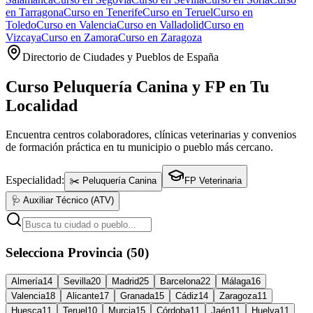
en
Tarragona
Curso en
Tenerife
Curso en
Teruel
Curso en
Toledo
Curso en
Valencia
Curso en
Valladolid
Curso en
Vizcaya
Curso en
Zamora
Curso en
Zaragoza
Directorio de Ciudades y Pueblos de España
Curso Peluquería Canina y FP en Tu
Localidad
Encuentra centros colaboradores, clínicas veterinarias y convenios
de formación práctica en tu municipio o pueblo más cercano.
Especialidad:
✂️ Peluquería Canina
FP Veterinaria
🩺 Auxiliar Técnico (ATV)
Selecciona Provincia (50)
Almería
14
Sevilla
20
Madrid
25
Barcelona
22
Málaga
16
Valencia
18
Alicante
17
Granada
15
Cádiz
14
Zaragoza
11
Huesca
11
Teruel
10
Murcia
15
Córdoba
11
Jaén
11
Huelva
11