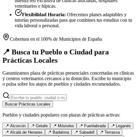
nuestra red exclusiva de clínicas asociadas, hospitales
veterinarios e hípicas.
Flexibilidad Horaria:
Ofrecemos planes adaptables y
tutorías personalizadas para que combines tus estudios con tu
vida laboral o personal.
Cobertura en el 100% de Municipios de España
📍 Busca tu Pueblo o Ciudad para
Prácticas Locales
Garantizamos plaza de prácticas presenciales concertadas en clínicas
y centros veterinarios cercanos a tu domicilio. Escribe tu municipio
o pulsa sobre los atajos de pueblos y ciudades recomendados.
Buscar Prácticas Locales
Pueblos y ciudades populares con plazas de prácticas activas:
📍
Alcorcón
📍
Getafe
📍
Móstoles
📍
Fuenlabrada
📍
Leganés
📍
Alcalá de Henares
📍
Badalona
📍
Sabadell
📍
Terrassa