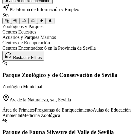
🌲
Centro de Recuperación
Plataforma de Información y Empleo
Sev
🐆
🐆
🐴
🐴
🐠
🌲
Zoológicos y Parques
Centros Ecuestres
Acuarios y Parques Marinos
Centros de Recuperación
Centros Encontrados:
6
en la Provincia de
Sevilla
Restaurar Filtros
🐆
Parque Zoológico y de Conservación de Sevilla
Zoológico Municipal
Av. de la Naturaleza, s/n, Sevilla
Área de Primates
Programas de Enriquecimiento
Aulas de Educación
Ambiental
Medicina Zoológica
🐆
Parque de Fauna Silvestre del Valle de Sevilla