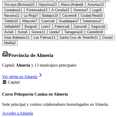
Vizcaya (Bizkaia)
15
Gipuzkoa
13
Álava (Araba)
6
Asturias
13
Cantabria
11
Pontevedra
13
A Coruña
13
Ourense
7
Lugo
9
Navarra
11
La Rioja
7
Badajoz
10
Cáceres
8
Ciudad Real
10
Toledo
10
Albacete
7
Cuenca
6
Guadalajara
7
Salamanca
7
Valladolid
7
Burgos
6
León
7
Palencia
6
Zamora
5
Segovia
5
Ávila
5
Soria
5
Girona
11
Lleida
7
Tarragona
10
Castellón
9
Islas Baleares
11
Las Palmas
11
Santa Cruz de Tenerife
11
Ceuta
2
Melilla
2
Provincia de
Almería
Capital:
Almería
y
13
municipios principales
Ver oferta en
Almería
🏛️ Capital
Curso Peluquería Canina en Almería
Sede principal y centros colaboradores homologados en
Almería
.
Acceder a
Almería