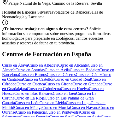
Paraje Natural de la Vega, Camino de la Reserva, Sevilla
Hospital de Especies Silvestres
Voladeros de Rapaces
Salas de
Neonatología y Lactancia
¿Te interesa trabajar en alguno de estos centros?
Solicita
información sin compromiso sobre nuestros programas formativos
homologados para prepararte en zoológicos, centros ecuestres,
acuarios y reservas de fauna en tu provincia.
Centros de Formación en España
Curso en
Álava
Curso en
Albacete
Curso en
Alicante
Curso en
Almería
Curso en
Asturias
Curso en
Ávila
Curso en
Badajoz
Curso en
Barcelona
Curso en
Burgos
Curso en
Cáceres
Curso en
Cádiz
Curso
en
Cantabria
Curso en
Castellón
Curso en
Ciudad Real
Curso en
Córdoba
Curso en
Cuenca
Curso en
Girona
Curso en
Granada
Curso
en
Guadalajara
Curso en
Guipúzcoa
Curso en
Huelva
Curso en
Huesca
Curso en
Islas Baleares
Curso en
Jaén
Curso en
La
Coruña
Curso en
La Rioja
Curso en
Las Palmas de Gran
Canaria
Curso en
León
Curso en
Lleida
Curso en
Lugo
Curso en
Madrid
Curso en
Málaga
Curso en
Murcia
Curso en
Navarra
Curso en
Ourense
Curso en
Palencia
Curso en
Pontevedra
Curso en
Salamanca
Curso en
Segovia
Curso en
Sevilla
Curso en
Soria
Curso