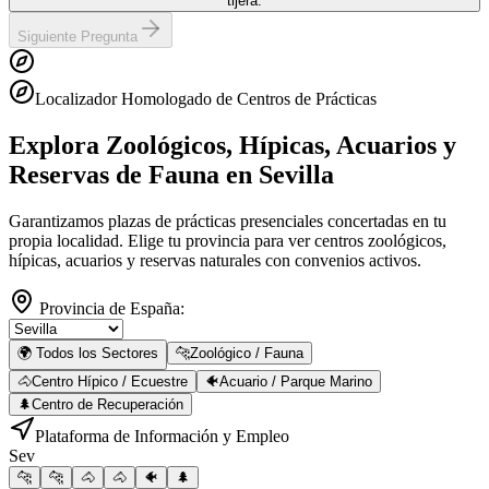
tijera.
Siguiente Pregunta
Localizador Homologado de Centros de Prácticas
Explora Zoológicos, Hípicas, Acuarios y
Reservas de Fauna
en Sevilla
Garantizamos plazas de prácticas presenciales concertadas en tu
propia localidad. Elige tu provincia para ver centros zoológicos,
hípicas, acuarios y reservas naturales con convenios activos.
Provincia de España:
🌍 Todos los Sectores
🐆
Zoológico / Fauna
🐴
Centro Hípico / Ecuestre
🐠
Acuario / Parque Marino
🌲
Centro de Recuperación
Plataforma de Información y Empleo
Sev
🐆
🐆
🐴
🐴
🐠
🌲