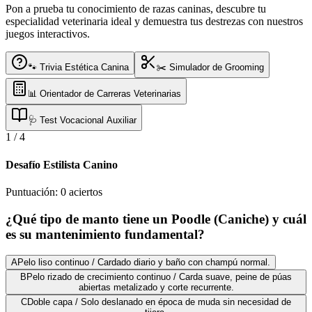
Pon a prueba tu conocimiento de razas caninas, descubre tu
especialidad veterinaria ideal y demuestra tus destrezas con nuestros
juegos interactivos.
🐾 Trivia Estética Canina
✂️ Simulador de Grooming
📊 Orientador de Carreras Veterinarias
🩺 Test Vocacional Auxiliar
1
/
4
Desafío Estilista Canino
Puntuación:
0
aciertos
¿Qué tipo de manto tiene un Poodle (Caniche) y cuál
es su mantenimiento fundamental?
A
Pelo liso continuo / Cardado diario y baño con champú normal.
B
Pelo rizado de crecimiento continuo / Carda suave, peine de púas
abiertas metalizado y corte recurrente.
C
Doble capa / Solo deslanado en época de muda sin necesidad de