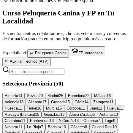
Directorio de Ciudades y Pueblos de España
Curso Peluquería Canina y FP en Tu
Localidad
Encuentra centros colaboradores, clínicas veterinarias y convenios
de formación práctica en tu municipio o pueblo más cercano.
Especialidad:
✂️ Peluquería Canina
FP Veterinaria
🩺 Auxiliar Técnico (ATV)
Selecciona Provincia (50)
Almería
14
Sevilla
20
Madrid
25
Barcelona
22
Málaga
16
Valencia
18
Alicante
17
Granada
15
Cádiz
14
Zaragoza
11
Huesca
11
Teruel
10
Murcia
15
Córdoba
11
Jaén
11
Huelva
11
Vizcaya (Bizkaia)
15
Gipuzkoa
13
Álava (Araba)
6
Asturias
13
Cantabria
11
Pontevedra
13
A Coruña
13
Ourense
7
Lugo
9
Navarra
11
La Rioja
7
Badajoz
10
Cáceres
8
Ciudad Real
10