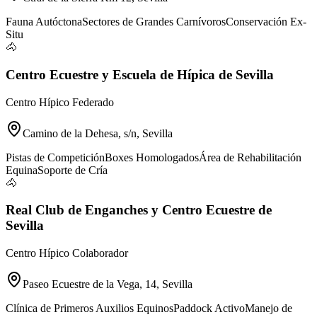
Fauna Autóctona
Sectores de Grandes Carnívoros
Conservación Ex-
Situ
🐴
Centro Ecuestre y Escuela de Hípica de Sevilla
Centro Hípico Federado
Camino de la Dehesa, s/n, Sevilla
Pistas de Competición
Boxes Homologados
Área de Rehabilitación
Equina
Soporte de Cría
🐴
Real Club de Enganches y Centro Ecuestre de
Sevilla
Centro Hípico Colaborador
Paseo Ecuestre de la Vega, 14, Sevilla
Clínica de Primeros Auxilios Equinos
Paddock Activo
Manejo de