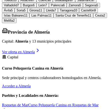
Toledo
10
Albacete
7
Cuenca
6
Guadalajara
7
Salamanca
7
Valladolid
7
Burgos
6
León
7
Palencia
6
Zamora
5
Segovia
5
Ávila
5
Soria
5
Girona
11
Lleida
7
Tarragona
10
Castellón
9
Islas Baleares
11
Las Palmas
11
Santa Cruz de Tenerife
11
Ceuta
2
Melilla
2
Provincia de
Almería
Capital:
Almería
y
13
municipios principales
Ver oferta en
Almería
🏛️ Capital
Curso Peluquería Canina en Almería
Sede principal y centros colaboradores homologados en
Almería
.
Acceder a
Almería
Pueblos y Localidades en
Almería
:
Roquetas de Mar
Curso Peluquería Canina en Roquetas de Mar