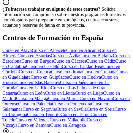
¿Te interesa trabajar en alguno de estos centros?
Solicita
información sin compromiso sobre nuestros programas formativos
homologados para prepararte en zoológicos, centros ecuestres,
acuarios y reservas de fauna en tu provincia.
Centros de Formación en España
Curso en
Álava
Curso en
Albacete
Curso en
Alicante
Curso en
Almería
Curso en
Asturias
Curso en
Ávila
Curso en
Badajoz
Curso en
Barcelona
Curso en
Burgos
Curso en
Cáceres
Curso en
Cádiz
Curso
en
Cantabria
Curso en
Castellón
Curso en
Ciudad Real
Curso en
Córdoba
Curso en
Cuenca
Curso en
Girona
Curso en
Granada
Curso
en
Guadalajara
Curso en
Guipúzcoa
Curso en
Huelva
Curso en
Huesca
Curso en
Islas Baleares
Curso en
Jaén
Curso en
La
Coruña
Curso en
La Rioja
Curso en
Las Palmas de Gran
Canaria
Curso en
León
Curso en
Lleida
Curso en
Lugo
Curso en
Madrid
Curso en
Málaga
Curso en
Murcia
Curso en
Navarra
Curso en
Ourense
Curso en
Palencia
Curso en
Pontevedra
Curso en
Salamanca
Curso en
Segovia
Curso en
Sevilla
Curso en
Soria
Curso
en
Tarragona
Curso en
Tenerife
Curso en
Teruel
Curso en
Toledo
Curso en
Valencia
Curso en
Valladolid
Curso en
Vizcaya
Curso en
Zamora
Curso en
Zaragoza