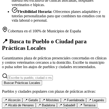
nuestra red exclusiva de clínicas asociadas, hospitales
veterinarios e hípicas.
Flexibilidad Horaria:
Ofrecemos planes adaptables y
tutorías personalizadas para que combines tus estudios con tu
vida laboral o personal.
Cobertura en el 100% de Municipios de España
📍 Busca tu Pueblo o Ciudad para
Prácticas Locales
Garantizamos plaza de prácticas presenciales concertadas en clínicas
y centros veterinarios cercanos a tu domicilio. Escribe tu municipio
o pulsa sobre los atajos de pueblos y ciudades recomendados.
Buscar Prácticas Locales
Pueblos y ciudades populares con plazas de prácticas activas:
📍
Alcorcón
📍
Getafe
📍
Móstoles
📍
Fuenlabrada
📍
Leganés
📍
Alcalá de Henares
📍
Badalona
📍
Sabadell
📍
Terrassa