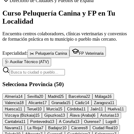
Directorio de Ciudades y Pueblos de España
Curso Peluquería Canina y FP en Tu
Localidad
Encuentra centros colaboradores, clínicas veterinarias y convenios
de formación práctica en tu municipio o pueblo más cercano.
Especialidad:
✂️ Peluquería Canina
FP Veterinaria
🩺 Auxiliar Técnico (ATV)
Selecciona Provincia (50)
Almería
14
Sevilla
20
Madrid
25
Barcelona
22
Málaga
16
Valencia
18
Alicante
17
Granada
15
Cádiz
14
Zaragoza
11
Huesca
11
Teruel
10
Murcia
15
Córdoba
11
Jaén
11
Huelva
11
Vizcaya (Bizkaia)
15
Gipuzkoa
13
Álava (Araba)
6
Asturias
13
Cantabria
11
Pontevedra
13
A Coruña
13
Ourense
7
Lugo
9
Navarra
11
La Rioja
7
Badajoz
10
Cáceres
8
Ciudad Real
10