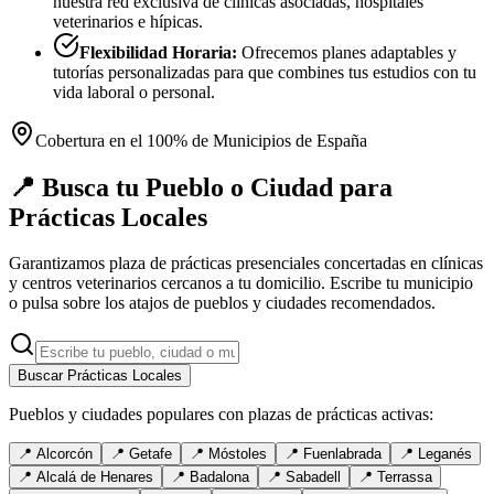
nuestra red exclusiva de clínicas asociadas, hospitales
veterinarios e hípicas.
Flexibilidad Horaria:
Ofrecemos planes adaptables y
tutorías personalizadas para que combines tus estudios con tu
vida laboral o personal.
Cobertura en el 100% de Municipios de España
📍 Busca tu Pueblo o Ciudad para
Prácticas Locales
Garantizamos plaza de prácticas presenciales concertadas en clínicas
y centros veterinarios cercanos a tu domicilio. Escribe tu municipio
o pulsa sobre los atajos de pueblos y ciudades recomendados.
Buscar Prácticas Locales
Pueblos y ciudades populares con plazas de prácticas activas:
📍
Alcorcón
📍
Getafe
📍
Móstoles
📍
Fuenlabrada
📍
Leganés
📍
Alcalá de Henares
📍
Badalona
📍
Sabadell
📍
Terrassa