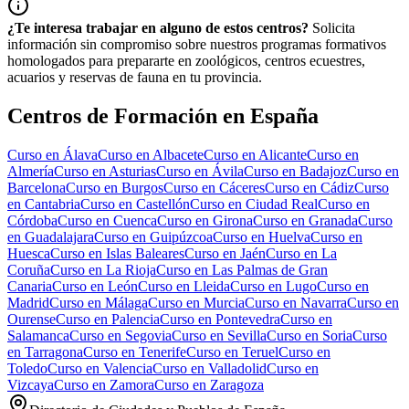
¿Te interesa trabajar en alguno de estos centros?
Solicita
información sin compromiso sobre nuestros programas formativos
homologados para prepararte en zoológicos, centros ecuestres,
acuarios y reservas de fauna en tu provincia.
Centros de Formación en España
Curso en
Álava
Curso en
Albacete
Curso en
Alicante
Curso en
Almería
Curso en
Asturias
Curso en
Ávila
Curso en
Badajoz
Curso en
Barcelona
Curso en
Burgos
Curso en
Cáceres
Curso en
Cádiz
Curso
en
Cantabria
Curso en
Castellón
Curso en
Ciudad Real
Curso en
Córdoba
Curso en
Cuenca
Curso en
Girona
Curso en
Granada
Curso
en
Guadalajara
Curso en
Guipúzcoa
Curso en
Huelva
Curso en
Huesca
Curso en
Islas Baleares
Curso en
Jaén
Curso en
La
Coruña
Curso en
La Rioja
Curso en
Las Palmas de Gran
Canaria
Curso en
León
Curso en
Lleida
Curso en
Lugo
Curso en
Madrid
Curso en
Málaga
Curso en
Murcia
Curso en
Navarra
Curso en
Ourense
Curso en
Palencia
Curso en
Pontevedra
Curso en
Salamanca
Curso en
Segovia
Curso en
Sevilla
Curso en
Soria
Curso
en
Tarragona
Curso en
Tenerife
Curso en
Teruel
Curso en
Toledo
Curso en
Valencia
Curso en
Valladolid
Curso en
Vizcaya
Curso en
Zamora
Curso en
Zaragoza