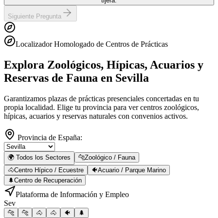
tijera.
Siguiente Pregunta
Localizador Homologado de Centros de Prácticas
Explora Zoológicos, Hípicas, Acuarios y
Reservas de Fauna
en Sevilla
Garantizamos plazas de prácticas presenciales concertadas en tu
propia localidad. Elige tu provincia para ver centros zoológicos,
hípicas, acuarios y reservas naturales con convenios activos.
Provincia de España:
🌍 Todos los Sectores
🐆
Zoológico / Fauna
🐴
Centro Hípico / Ecuestre
🐠
Acuario / Parque Marino
🌲
Centro de Recuperación
Plataforma de Información y Empleo
Sev
🐆
🐆
🐴
🐴
🐠
🌲