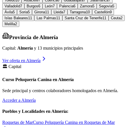
Toledo
10
Albacete
7
Cuenca
6
Guadalajara
7
Salamanca
7
Valladolid
7
Burgos
6
León
7
Palencia
6
Zamora
5
Segovia
5
Ávila
5
Soria
5
Girona
11
Lleida
7
Tarragona
10
Castellón
9
Islas Baleares
11
Las Palmas
11
Santa Cruz de Tenerife
11
Ceuta
2
Melilla
2
Provincia de
Almería
Capital:
Almería
y
13
municipios principales
Ver oferta en
Almería
🏛️ Capital
Curso Peluquería Canina en Almería
Sede principal y centros colaboradores homologados en
Almería
.
Acceder a
Almería
Pueblos y Localidades en
Almería
:
Roquetas de Mar
Curso Peluquería Canina en Roquetas de Mar