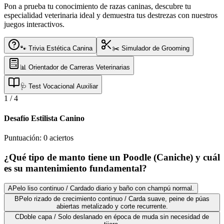
Pon a prueba tu conocimiento de razas caninas, descubre tu
especialidad veterinaria ideal y demuestra tus destrezas con nuestros
juegos interactivos.
🐾 Trivia Estética Canina
✂️ Simulador de Grooming
📊 Orientador de Carreras Veterinarias
🩺 Test Vocacional Auxiliar
1
/
4
Desafío Estilista Canino
Puntuación:
0
aciertos
¿Qué tipo de manto tiene un Poodle (Caniche) y cuál
es su mantenimiento fundamental?
A
Pelo liso continuo / Cardado diario y baño con champú normal.
B
Pelo rizado de crecimiento continuo / Carda suave, peine de púas
abiertas metalizado y corte recurrente.
C
Doble capa / Solo deslanado en época de muda sin necesidad de