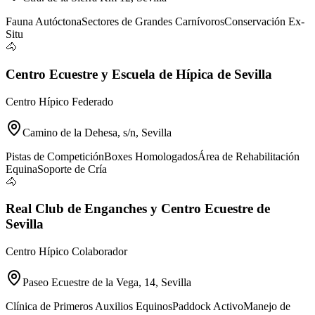
Fauna Autóctona
Sectores de Grandes Carnívoros
Conservación Ex-
Situ
🐴
Centro Ecuestre y Escuela de Hípica de Sevilla
Centro Hípico Federado
Camino de la Dehesa, s/n, Sevilla
Pistas de Competición
Boxes Homologados
Área de Rehabilitación
Equina
Soporte de Cría
🐴
Real Club de Enganches y Centro Ecuestre de
Sevilla
Centro Hípico Colaborador
Paseo Ecuestre de la Vega, 14, Sevilla
Clínica de Primeros Auxilios Equinos
Paddock Activo
Manejo de