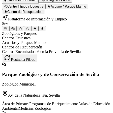
🐴
Centro Hípico / Ecuestre
🐠
Acuario / Parque Marino
🌲
Centro de Recuperación
Plataforma de Información y Empleo
Sev
🐆
🐆
🐴
🐴
🐠
🌲
Zoológicos y Parques
Centros Ecuestres
Acuarios y Parques Marinos
Centros de Recuperación
Centros Encontrados:
6
en la Provincia de
Sevilla
Restaurar Filtros
🐆
Parque Zoológico y de Conservación de Sevilla
Zoológico Municipal
Av. de la Naturaleza, s/n, Sevilla
Área de Primates
Programas de Enriquecimiento
Aulas de Educación
Ambiental
Medicina Zoológica
🐆