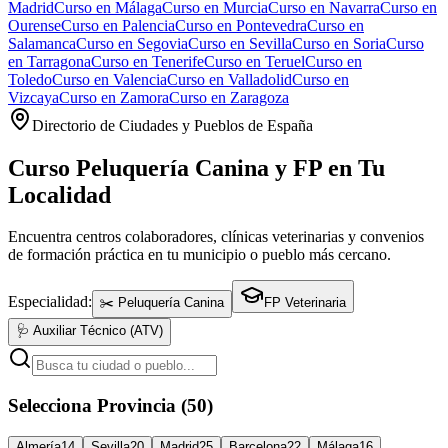
Madrid
Curso en
Málaga
Curso en
Murcia
Curso en
Navarra
Curso en
Ourense
Curso en
Palencia
Curso en
Pontevedra
Curso en
Salamanca
Curso en
Segovia
Curso en
Sevilla
Curso en
Soria
Curso
en
Tarragona
Curso en
Tenerife
Curso en
Teruel
Curso en
Toledo
Curso en
Valencia
Curso en
Valladolid
Curso en
Vizcaya
Curso en
Zamora
Curso en
Zaragoza
Directorio de Ciudades y Pueblos de España
Curso Peluquería Canina y FP en Tu
Localidad
Encuentra centros colaboradores, clínicas veterinarias y convenios
de formación práctica en tu municipio o pueblo más cercano.
Especialidad:
✂️ Peluquería Canina
FP Veterinaria
🩺 Auxiliar Técnico (ATV)
Selecciona Provincia (50)
Almería
14
Sevilla
20
Madrid
25
Barcelona
22
Málaga
16