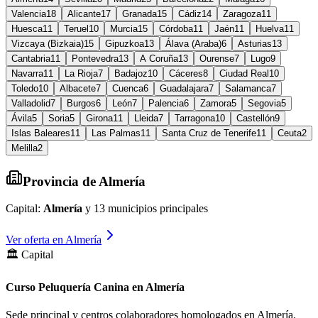
Valencia
18
Alicante
17
Granada
15
Cádiz
14
Zaragoza
11
Huesca
11
Teruel
10
Murcia
15
Córdoba
11
Jaén
11
Huelva
11
Vizcaya (Bizkaia)
15
Gipuzkoa
13
Álava (Araba)
6
Asturias
13
Cantabria
11
Pontevedra
13
A Coruña
13
Ourense
7
Lugo
9
Navarra
11
La Rioja
7
Badajoz
10
Cáceres
8
Ciudad Real
10
Toledo
10
Albacete
7
Cuenca
6
Guadalajara
7
Salamanca
7
Valladolid
7
Burgos
6
León
7
Palencia
6
Zamora
5
Segovia
5
Ávila
5
Soria
5
Girona
11
Lleida
7
Tarragona
10
Castellón
9
Islas Baleares
11
Las Palmas
11
Santa Cruz de Tenerife
11
Ceuta
2
Melilla
2
Provincia de
Almería
Capital:
Almería
y
13
municipios principales
Ver oferta en
Almería
🏛️ Capital
Curso Peluquería Canina en Almería
Sede principal y centros colaboradores homologados en
Almería
.