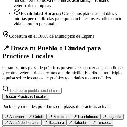
nuestra red exclusiva de clínicas asociadas, hospitales
veterinarios e hípicas.
Flexibilidad Horaria:
Ofrecemos planes adaptables y
tutorías personalizadas para que combines tus estudios con tu
vida laboral o personal.
Cobertura en el 100% de Municipios de España
📍 Busca tu Pueblo o Ciudad para
Prácticas Locales
Garantizamos plaza de prácticas presenciales concertadas en clínicas
y centros veterinarios cercanos a tu domicilio. Escribe tu municipio
o pulsa sobre los atajos de pueblos y ciudades recomendados.
Buscar Prácticas Locales
Pueblos y ciudades populares con plazas de prácticas activas:
📍
Alcorcón
📍
Getafe
📍
Móstoles
📍
Fuenlabrada
📍
Leganés
📍
Alcalá de Henares
📍
Badalona
📍
Sabadell
📍
Terrassa