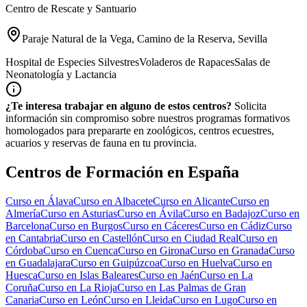
Centro de Rescate y Santuario
Paraje Natural de la Vega, Camino de la Reserva, Sevilla
Hospital de Especies Silvestres
Voladeros de Rapaces
Salas de
Neonatología y Lactancia
¿Te interesa trabajar en alguno de estos centros?
Solicita
información sin compromiso sobre nuestros programas formativos
homologados para prepararte en zoológicos, centros ecuestres,
acuarios y reservas de fauna en tu provincia.
Centros de Formación en España
Curso en
Álava
Curso en
Albacete
Curso en
Alicante
Curso en
Almería
Curso en
Asturias
Curso en
Ávila
Curso en
Badajoz
Curso en
Barcelona
Curso en
Burgos
Curso en
Cáceres
Curso en
Cádiz
Curso
en
Cantabria
Curso en
Castellón
Curso en
Ciudad Real
Curso en
Córdoba
Curso en
Cuenca
Curso en
Girona
Curso en
Granada
Curso
en
Guadalajara
Curso en
Guipúzcoa
Curso en
Huelva
Curso en
Huesca
Curso en
Islas Baleares
Curso en
Jaén
Curso en
La
Coruña
Curso en
La Rioja
Curso en
Las Palmas de Gran
Canaria
Curso en
León
Curso en
Lleida
Curso en
Lugo
Curso en