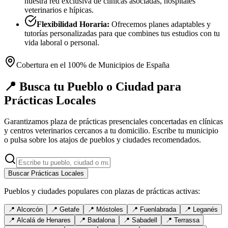
nuestra red exclusiva de clínicas asociadas, hospitales
veterinarios e hípicas.
Flexibilidad Horaria:
Ofrecemos planes adaptables y
tutorías personalizadas para que combines tus estudios con tu
vida laboral o personal.
Cobertura en el 100% de Municipios de España
📍 Busca tu Pueblo o Ciudad para
Prácticas Locales
Garantizamos plaza de prácticas presenciales concertadas en clínicas
y centros veterinarios cercanos a tu domicilio. Escribe tu municipio
o pulsa sobre los atajos de pueblos y ciudades recomendados.
Buscar Prácticas Locales
Pueblos y ciudades populares con plazas de prácticas activas:
📍
Alcorcón
📍
Getafe
📍
Móstoles
📍
Fuenlabrada
📍
Leganés
📍
Alcalá de Henares
📍
Badalona
📍
Sabadell
📍
Terrassa