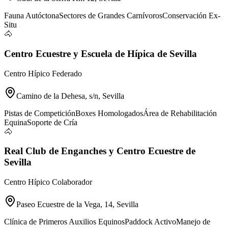
Fauna Autóctona
Sectores de Grandes Carnívoros
Conservación Ex-
Situ
🐴
Centro Ecuestre y Escuela de Hípica de Sevilla
Centro Hípico Federado
Camino de la Dehesa, s/n, Sevilla
Pistas de Competición
Boxes Homologados
Área de Rehabilitación
Equina
Soporte de Cría
🐴
Real Club de Enganches y Centro Ecuestre de
Sevilla
Centro Hípico Colaborador
Paseo Ecuestre de la Vega, 14, Sevilla
Clínica de Primeros Auxilios Equinos
Paddock Activo
Manejo de