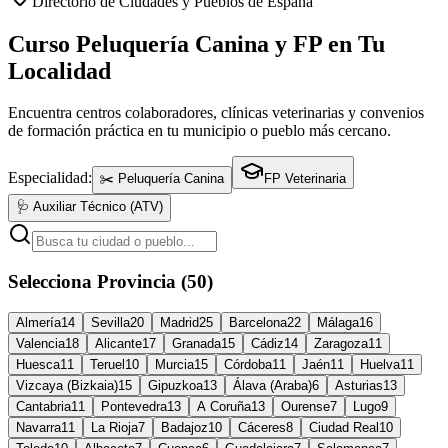
Directorio de Ciudades y Pueblos de España
Curso Peluquería Canina y FP en Tu
Localidad
Encuentra centros colaboradores, clínicas veterinarias y convenios
de formación práctica en tu municipio o pueblo más cercano.
Especialidad:
✂️ Peluquería Canina
FP Veterinaria
🩺 Auxiliar Técnico (ATV)
Selecciona Provincia (50)
Almería
14
Sevilla
20
Madrid
25
Barcelona
22
Málaga
16
Valencia
18
Alicante
17
Granada
15
Cádiz
14
Zaragoza
11
Huesca
11
Teruel
10
Murcia
15
Córdoba
11
Jaén
11
Huelva
11
Vizcaya (Bizkaia)
15
Gipuzkoa
13
Álava (Araba)
6
Asturias
13
Cantabria
11
Pontevedra
13
A Coruña
13
Ourense
7
Lugo
9
Navarra
11
La Rioja
7
Badajoz
10
Cáceres
8
Ciudad Real
10