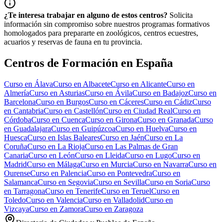
¿Te interesa trabajar en alguno de estos centros?
Solicita
información sin compromiso sobre nuestros programas formativos
homologados para prepararte en zoológicos, centros ecuestres,
acuarios y reservas de fauna en tu provincia.
Centros de Formación en España
Curso en
Álava
Curso en
Albacete
Curso en
Alicante
Curso en
Almería
Curso en
Asturias
Curso en
Ávila
Curso en
Badajoz
Curso en
Barcelona
Curso en
Burgos
Curso en
Cáceres
Curso en
Cádiz
Curso
en
Cantabria
Curso en
Castellón
Curso en
Ciudad Real
Curso en
Córdoba
Curso en
Cuenca
Curso en
Girona
Curso en
Granada
Curso
en
Guadalajara
Curso en
Guipúzcoa
Curso en
Huelva
Curso en
Huesca
Curso en
Islas Baleares
Curso en
Jaén
Curso en
La
Coruña
Curso en
La Rioja
Curso en
Las Palmas de Gran
Canaria
Curso en
León
Curso en
Lleida
Curso en
Lugo
Curso en
Madrid
Curso en
Málaga
Curso en
Murcia
Curso en
Navarra
Curso en
Ourense
Curso en
Palencia
Curso en
Pontevedra
Curso en
Salamanca
Curso en
Segovia
Curso en
Sevilla
Curso en
Soria
Curso
en
Tarragona
Curso en
Tenerife
Curso en
Teruel
Curso en
Toledo
Curso en
Valencia
Curso en
Valladolid
Curso en
Vizcaya
Curso en
Zamora
Curso en
Zaragoza