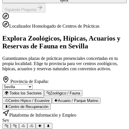
tijera.
Siguiente Pregunta
Localizador Homologado de Centros de Prácticas
Explora Zoológicos, Hípicas, Acuarios y
Reservas de Fauna
en Sevilla
Garantizamos plazas de prácticas presenciales concertadas en tu
propia localidad. Elige tu provincia para ver centros zoológicos,
hípicas, acuarios y reservas naturales con convenios activos.
Provincia de España:
🌍 Todos los Sectores
🐆
Zoológico / Fauna
🐴
Centro Hípico / Ecuestre
🐠
Acuario / Parque Marino
🌲
Centro de Recuperación
Plataforma de Información y Empleo
Sev
🐆
🐆
🐴
🐴
🐠
🌲