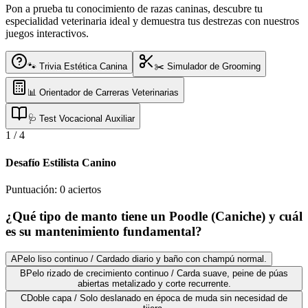
Pon a prueba tu conocimiento de razas caninas, descubre tu
especialidad veterinaria ideal y demuestra tus destrezas con nuestros
juegos interactivos.
🐾 Trivia Estética Canina
✂️ Simulador de Grooming
📊 Orientador de Carreras Veterinarias
🩺 Test Vocacional Auxiliar
1
/
4
Desafío Estilista Canino
Puntuación:
0
aciertos
¿Qué tipo de manto tiene un Poodle (Caniche) y cuál
es su mantenimiento fundamental?
A
Pelo liso continuo / Cardado diario y baño con champú normal.
B
Pelo rizado de crecimiento continuo / Carda suave, peine de púas
abiertas metalizado y corte recurrente.
C
Doble capa / Solo deslanado en época de muda sin necesidad de