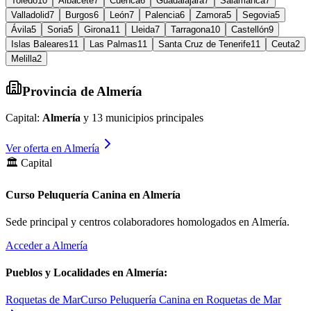
Toledo
10
Albacete
7
Cuenca
6
Guadalajara
7
Salamanca
7
Valladolid
7
Burgos
6
León
7
Palencia
6
Zamora
5
Segovia
5
Ávila
5
Soria
5
Girona
11
Lleida
7
Tarragona
10
Castellón
9
Islas Baleares
11
Las Palmas
11
Santa Cruz de Tenerife
11
Ceuta
2
Melilla
2
Provincia de
Almería
Capital:
Almería
y
13
municipios principales
Ver oferta en
Almería
🏛️ Capital
Curso Peluquería Canina en Almería
Sede principal y centros colaboradores homologados en
Almería
.
Acceder a
Almería
Pueblos y Localidades en
Almería
:
Roquetas de Mar
Curso Peluquería Canina en Roquetas de Mar