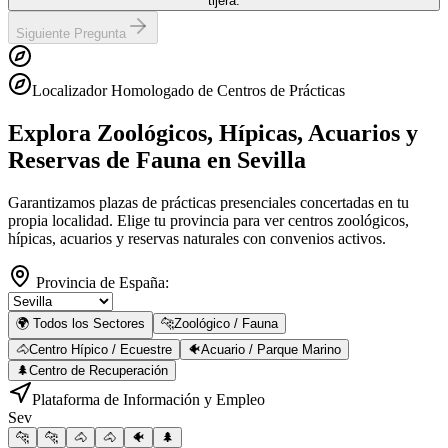
tijera.
Siguiente Pregunta
Localizador Homologado de Centros de Prácticas
Explora Zoológicos, Hípicas, Acuarios y
Reservas de Fauna
en Sevilla
Garantizamos plazas de prácticas presenciales concertadas en tu
propia localidad. Elige tu provincia para ver centros zoológicos,
hípicas, acuarios y reservas naturales con convenios activos.
Provincia de España:
🌍 Todos los Sectores
🐆
Zoológico / Fauna
🐴
Centro Hípico / Ecuestre
🐠
Acuario / Parque Marino
🌲
Centro de Recuperación
Plataforma de Información y Empleo
Sev
🐆
🐆
🐴
🐴
🐠
🌲