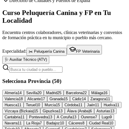
Directorio de Ciudades y Pueblos de España
Curso Peluquería Canina y FP en Tu
Localidad
Encuentra centros colaboradores, clínicas veterinarias y convenios
de formación práctica en tu municipio o pueblo más cercano.
Especialidad:
✂️ Peluquería Canina
FP Veterinaria
🩺 Auxiliar Técnico (ATV)
Selecciona Provincia (50)
Almería
14
Sevilla
20
Madrid
25
Barcelona
22
Málaga
16
Valencia
18
Alicante
17
Granada
15
Cádiz
14
Zaragoza
11
Huesca
11
Teruel
10
Murcia
15
Córdoba
11
Jaén
11
Huelva
11
Vizcaya (Bizkaia)
15
Gipuzkoa
13
Álava (Araba)
6
Asturias
13
Cantabria
11
Pontevedra
13
A Coruña
13
Ourense
7
Lugo
9
Navarra
11
La Rioja
7
Badajoz
10
Cáceres
8
Ciudad Real
10