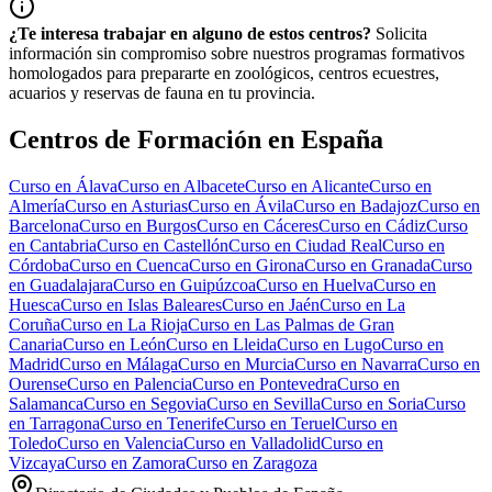
¿Te interesa trabajar en alguno de estos centros?
Solicita
información sin compromiso sobre nuestros programas formativos
homologados para prepararte en zoológicos, centros ecuestres,
acuarios y reservas de fauna en tu provincia.
Centros de Formación en España
Curso en
Álava
Curso en
Albacete
Curso en
Alicante
Curso en
Almería
Curso en
Asturias
Curso en
Ávila
Curso en
Badajoz
Curso en
Barcelona
Curso en
Burgos
Curso en
Cáceres
Curso en
Cádiz
Curso
en
Cantabria
Curso en
Castellón
Curso en
Ciudad Real
Curso en
Córdoba
Curso en
Cuenca
Curso en
Girona
Curso en
Granada
Curso
en
Guadalajara
Curso en
Guipúzcoa
Curso en
Huelva
Curso en
Huesca
Curso en
Islas Baleares
Curso en
Jaén
Curso en
La
Coruña
Curso en
La Rioja
Curso en
Las Palmas de Gran
Canaria
Curso en
León
Curso en
Lleida
Curso en
Lugo
Curso en
Madrid
Curso en
Málaga
Curso en
Murcia
Curso en
Navarra
Curso en
Ourense
Curso en
Palencia
Curso en
Pontevedra
Curso en
Salamanca
Curso en
Segovia
Curso en
Sevilla
Curso en
Soria
Curso
en
Tarragona
Curso en
Tenerife
Curso en
Teruel
Curso en
Toledo
Curso en
Valencia
Curso en
Valladolid
Curso en
Vizcaya
Curso en
Zamora
Curso en
Zaragoza