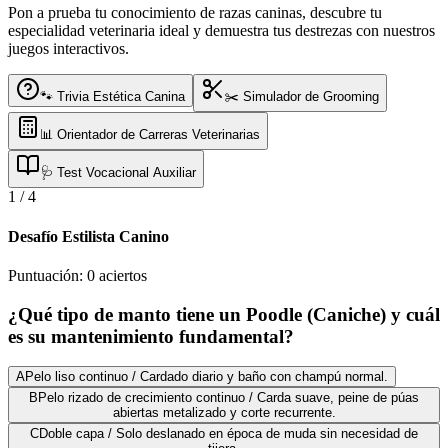
Pon a prueba tu conocimiento de razas caninas, descubre tu
especialidad veterinaria ideal y demuestra tus destrezas con nuestros
juegos interactivos.
🐾 Trivia Estética Canina
✂️ Simulador de Grooming
📊 Orientador de Carreras Veterinarias
🩺 Test Vocacional Auxiliar
1
/
4
Desafío Estilista Canino
Puntuación:
0
aciertos
¿Qué tipo de manto tiene un Poodle (Caniche) y cuál
es su mantenimiento fundamental?
A
Pelo liso continuo / Cardado diario y baño con champú normal.
B
Pelo rizado de crecimiento continuo / Carda suave, peine de púas
abiertas metalizado y corte recurrente.
C
Doble capa / Solo deslanado en época de muda sin necesidad de