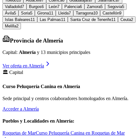
Toledo
10
Albacete
7
Cuenca
6
Guadalajara
7
Salamanca
7
Valladolid
7
Burgos
6
León
7
Palencia
6
Zamora
5
Segovia
5
Ávila
5
Soria
5
Girona
11
Lleida
7
Tarragona
10
Castellón
9
Islas Baleares
11
Las Palmas
11
Santa Cruz de Tenerife
11
Ceuta
2
Melilla
2
Provincia de
Almería
Capital:
Almería
y
13
municipios principales
Ver oferta en
Almería
🏛️ Capital
Curso Peluquería Canina en Almería
Sede principal y centros colaboradores homologados en
Almería
.
Acceder a
Almería
Pueblos y Localidades en
Almería
:
Roquetas de Mar
Curso Peluquería Canina en Roquetas de Mar