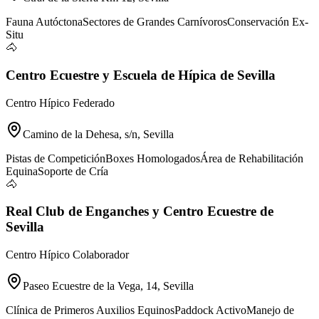
Fauna Autóctona
Sectores de Grandes Carnívoros
Conservación Ex-
Situ
🐴
Centro Ecuestre y Escuela de Hípica de Sevilla
Centro Hípico Federado
Camino de la Dehesa, s/n, Sevilla
Pistas de Competición
Boxes Homologados
Área de Rehabilitación
Equina
Soporte de Cría
🐴
Real Club de Enganches y Centro Ecuestre de
Sevilla
Centro Hípico Colaborador
Paseo Ecuestre de la Vega, 14, Sevilla
Clínica de Primeros Auxilios Equinos
Paddock Activo
Manejo de