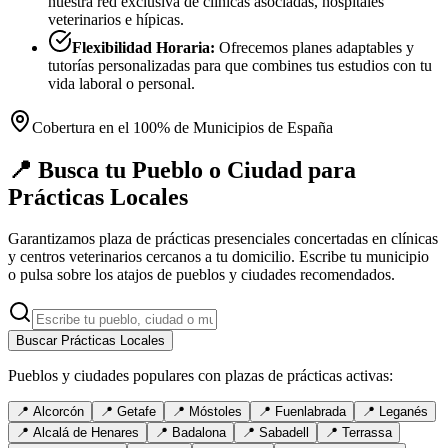
nuestra red exclusiva de clínicas asociadas, hospitales
veterinarios e hípicas.
Flexibilidad Horaria:
Ofrecemos planes adaptables y
tutorías personalizadas para que combines tus estudios con tu
vida laboral o personal.
Cobertura en el 100% de Municipios de España
📍 Busca tu Pueblo o Ciudad para
Prácticas Locales
Garantizamos plaza de prácticas presenciales concertadas en clínicas
y centros veterinarios cercanos a tu domicilio. Escribe tu municipio
o pulsa sobre los atajos de pueblos y ciudades recomendados.
Buscar Prácticas Locales
Pueblos y ciudades populares con plazas de prácticas activas:
📍
Alcorcón
📍
Getafe
📍
Móstoles
📍
Fuenlabrada
📍
Leganés
📍
Alcalá de Henares
📍
Badalona
📍
Sabadell
📍
Terrassa