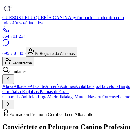
CURSOS PELUQUERÍA CANINA
by formacionacademica.com
Inicio
Cursos
Ciudades
854 701 254
695 750 305
📝 Registro de Alumnos
Registrarme
Ciudades:
Álava
Albacete
Alicante
Almería
Asturias
Ávila
Badajoz
Barcelona
Burgo
Coruña
La Rioja
Las Palmas de Gran
Canaria
León
Lleida
Lugo
Madrid
Málaga
Murcia
Navarra
Ourense
Palenc
Formación Premium Certificada en Albalatillo
Conviértete en
Peluquero Canino
Profesio