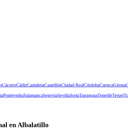
s
Cáceres
Cádiz
Cantabria
Castellón
Ciudad Real
Córdoba
Cuenca
Girona
G
ia
Pontevedra
Salamanca
Segovia
Sevilla
Soria
Tarragona
Tenerife
Teruel
To
nal
en Albalatillo