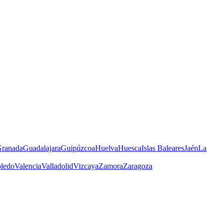
ranada
Guadalajara
Guipúzcoa
Huelva
Huesca
Islas Baleares
Jaén
La
ledo
Valencia
Valladolid
Vizcaya
Zamora
Zaragoza